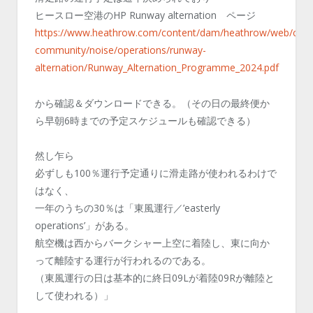
ヒースロー空港のHP Runway alternation ページ
https://www.heathrow.com/content/dam/heathrow/web/co
community/noise/operations/runway-
alternation/Runway_Alternation_Programme_2024.pdf
から確認＆ダウンロードできる。（その日の最終便か
ら早朝6時までの予定スケジュールも確認できる）
然し乍ら
必ずしも100％運行予定通りに滑走路が使われるわけで
はなく、
一年のうちの30％は「東風運行／’easterly
operations’」がある。
航空機は西からバークシャー上空に着陸し、東に向か
って離陸する運行が行われるのである。
（東風運行の日は基本的に終日09Lが着陸09Rが離陸と
して使われる）」