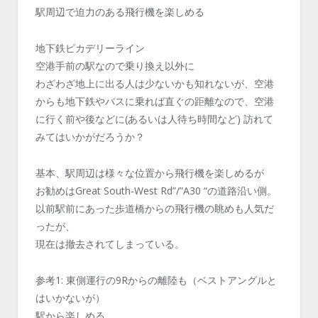
駅周辺で迫力のある飛行機を楽しめる
地下鉄ピカデリーライン
空港手前の駅なので乗り換え以外に
わざわざ地上に出る人は少ないかも知れないが、空港
からも地下鉄やバスに乗れば直ぐの距離なので、空港
に行く前や後などに(あるいは人待ち時間など) 訪れて
みてはいかがだろうか？
基本、駅周辺は様々な位置から飛行機を楽しめるが
お勧めはGreat South-West Rd”/”A30 “の道路沿い側。
以前駅前にあった歩道橋からの飛行機の眺めも人気だ
ったが、
現在は撤去されてしまっている。
参考1: 東側運行の9Rからの離陸も（ベストアングルと
はいかないが）
駅から楽しめる。