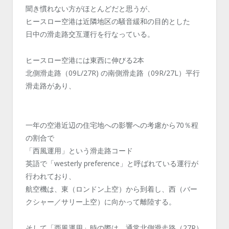
聞き慣れない方がほとんどだと思うが、
ヒースロー空港は近隣地区の騒音緩和の目的とした
日中の滑走路交互運行を行なっている。
ヒースロー空港には東西に伸びる2本
北側滑走路（09L/27R) の南側滑走路（09R/27L）平行
滑走路があり、
一年の空港近辺の住宅地への影響への考慮から70％程
の割合で
「西風運用」という滑走路コード
英語で「westerly preference」と呼ばれている運行が
行われており、
航空機は、東（ロンドン上空）から到着し、西（バー
クシャー／サリー上空）に向かって離陸する。
そして「西風運用」時の際は、通常北側滑走路（27R）