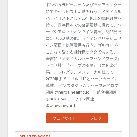
ドンのセラピールーム及び癌ケアセンター
にてのセラピスト活動を行う。メディカル
ハーバリストとして25年以上の臨床経験を
持ち、長年日本での啓蒙活動に携わる。ハ
ーブやアロマのオンライン講座、商品開発
コンサル活動の他、時々イングリッシュワ
イン応援＆執筆活動も行う。ゴルゴ13 を
こよなく愛する飛行機オタクでもある。
著書に『メディカルハーブハンドブック』
（説話社）『ハーブの薬箱』（文化出発
局）。フレグランスジャーナル社にて
2023年まで『ゴルゴ13とハーブカード』
連載。 インスタグラム：ハーブ＆アロマ
関連 @herbalhealinguk 航空機関連
@rieko.747 ワイン関連
@winevineyard
ウェブサイト
ブログ
RELATED POSTS