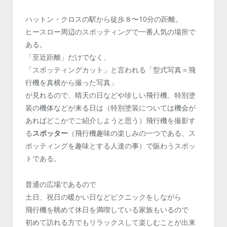
ハットン・クロスの駅から徒歩８〜10分の距離。
ヒースロー周辺のスポッティングで一番人気の場所で
ある。
「至近距離」だけでなく、
「スポッティングカット」と言われる「型式写真＝飛
行機を真横から撮った写真」
が見れるので、晴天の日などや珍しい飛行機、特別塗
装の機体などが来る日は（特別塗装については機会が
あればどこかでご紹介しようと思う）飛行機を撮影す
る
スポッター
（飛行機趣味の楽しみの一つである、ス
ポッティングを趣味とする人達の事）で賑わうスポッ
トである。
普通の広場であるので
土日、祝日の暖かい日などピクニックをしながら
飛行機を眺めて休日を満喫している家族もいるので
初めて訪れる方でもリラックスして楽しむことが出来