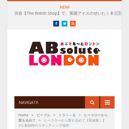
NEW!
玖保キリコが見た👀どちらのお犬様？
Facebook
Twitter
RSS
NAVIGATE
»
»
»
Home
ピープル
トラベ～る
ヒースローから
»
愛を込めて
ヒースローから愛を込めて【新連載！】
27L着陸時のスポッティング場所