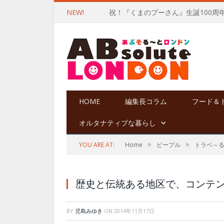
NEW!
祝！『くまのプーさん』生誕100周
HOME
編集長コラム
フード＆
オルタナティブな暮らし
»
»
YOU ARE AT:
Home
ピープル
トラベ～
歴史と伝統ある地区で、コンテ
BY
児島みゆき
ON
2014年11月17日