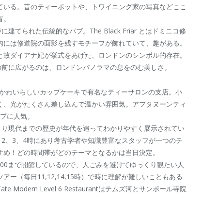
ている。昔のティーポットや、トワイニング家の写真などここ
富。
修道院跡に建てられた伝統的なパブ。The Black Friar とはドミニコ修
内には修道院の面影を残すモチーフが飾れていて、趣がある。
と故ダイアナ妃が挙式をあげた、ロンドンのシンボル的存在。
の前に広がるのは、ロンドンパノラマの息をのむ美しさ。
ury: カラフルでかわいらしいカップケーキで有名なティーサロンの支店。小
く、光がたくさん差し込んで温かい雰囲気。アフタヌーンティ
―プに人気。
の先史時代より現代までの歴史が年代を追ってわかりやすく展示されてい
12、3、4時にあり考古学者や知識豊富なスタッフが一つのテ
すめ！どの時間帯がどのテーマとなるかは当日決定。
は22：00まで開館しているので、人ごみを避けてゆっくり観たい人
ー（毎日11,12,14,15時）で時に理解が難しいこともある
odern Level 6 Restaurantはテムズ河とサンポール寺院