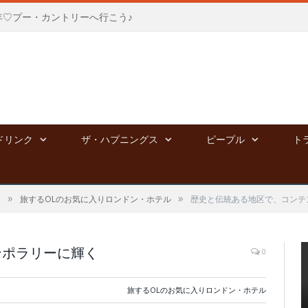
年♡プー・カントリーへ行こう♪
ドリンク
ザ・ハプニングス
ピープル
ト
»
»
る
旅するOLのお気に入りロンドン・ホテル
歴史と伝統ある地区で、コンテ
ンポラリーに輝く
0
旅するOLのお気に入りロンドン・ホテル