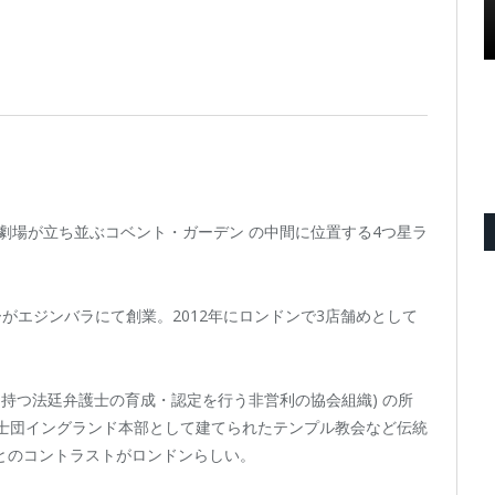
劇場が立ち並ぶコベント・ガーデン の中間に位置する4つ星ラ
オーナーがエジンバラにて創業。2012年にロンドンで3店舗めとして
ぶ歴史を持つ法廷弁護士の育成・認定を行う非営利の協会組織) の所
騎士団イングランド本部として建てられたテンプル教会など伝統
とのコントラストがロンドンらしい。