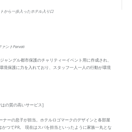
ートから一歩入ったホテル入り口
トParvati
 は、ジャングル都市保護のチャリティーイベント用に作成され、
全体で環境保護に力を入れており、スタッフ一人一人の行動が環境
ではの質の高いサービス]
建築をオーナーの息子が担当。ホテルロゴマークのデザインと各部屋
かつてPR, 現在はスパを担当といったように家族一丸とな