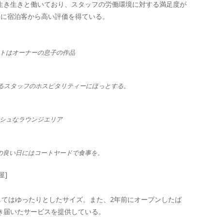
生き生きと働いており、スタッフの労働環境に対する満足度が
常に宿泊客から高い評価を得ている。
トはオーナーの息子の作品
るスタッフのホスピタリティーにほっとする。
シュなラウンジエリア
ard 天気の良い日にはコートヤードで食事を。
屋]
してはゆったりとしたサイズ。また、2年前にオープンしたば
き届いたサービスを提供している。