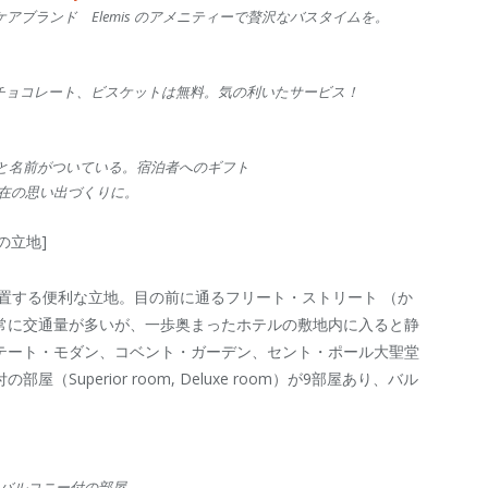
アブランド Elemis のアメニティーで贅沢なバスタイムを。
チョコレート、ビスケットは無料。気の利いたサービス！
る色と名前がついている。宿泊者へのギフト
在の思い出づくりに。
の立地]
置する便利な立地。目の前に通るフリート・ストリート （か
常に交通量が多いが、一歩奥まったホテルの敷地内に入ると静
テート・モダン、コベント・ガーデン、セント・ポール大聖堂
uperior room, Deluxe room）が9部屋あり、バル
バルコニー付の部屋