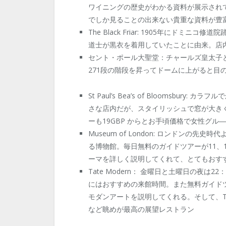
ワイニングの歴史がわかる資料が展示され
でしか見ることの出来ない貴重な資料が豊
The Black Friar: 1905年にドミニコ
道士が黒衣を着用していたことに由来。店
セント・ポール大聖堂：チャールズ皇太子
271段の階段を昇ってドームに上がると目
St Paul’s Bea’s of Bloomsb
さな店内だが、スタイリッシュで窓が大き
ーも19GBP からとお手頃価格で女性グル
Museum of London: ロンドン
る博物館。毎日無料のガイドツアーが11、
ーマを詳しく説明してくれて、とてもおす
Tate Modern： 金曜日と土曜日の夜
にはおすすめの来館時間。また無料ガイドツア
モダンアートを説明してくれる。そして、Tate M
など眺めが最高の展望レストラン