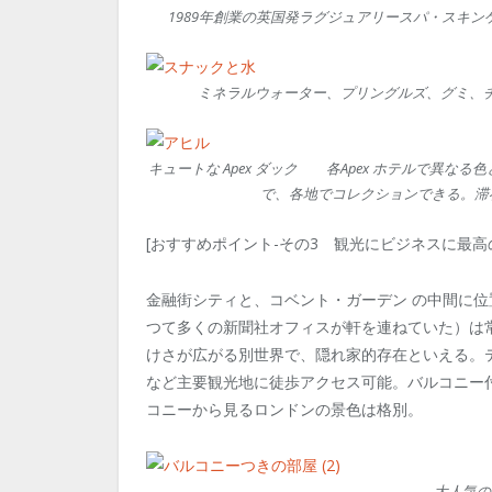
1989年創業の英国発ラグジュアリースパ・スキンケ
ミネラルウォーター、プリングルズ、グミ、
キュートな Apex ダック 各Apex ホテルで異な
で、各地でコレクションできる。滞
[おすすめポイント-その3 観光にビジネスに最高
金融街シティと、コベント・ガーデン の中間に位
つて多くの新聞社オフィスが軒を連ねていた）は
けさが広がる別世界で、隠れ家的存在といえる。
など主要観光地に徒歩アクセス可能。バルコニー付の部屋（S
コニーから見るロンドンの景色は格別。
大人気の