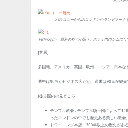
バルコニーからのロンドンのランドマーク
Technogym 最新のﾏｼｰﾝが揃う。ホテル内のジ
[客層]
多国籍。アメリカ、英国、欧州、ロシア、日本な
週中は90％がビジネス客だが、週末は90％が観
[徒歩圏内の見どころ]
テンプル教会 : テンプル騎士団によって
ったロンドンの中でも歴史ある美しい教会
トワイニング本店：300年以上の歴史があ