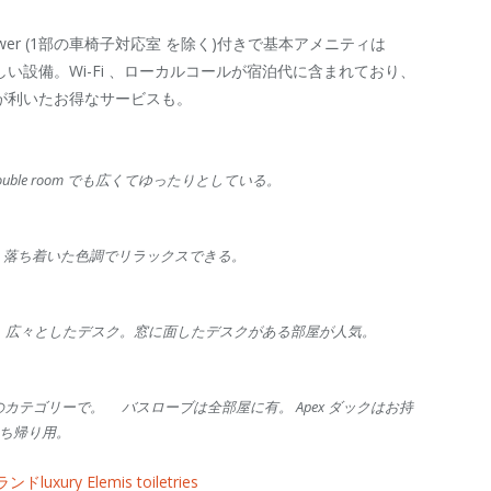
ower (1部の車椅子対応室 を除く)付きで基本アメニティは
しい設備。Wi-Fi 、ローカルコールが宿泊代に含まれており、
が利いたお得なサービスも。
ouble room でも広くてゆったりとしている。
 room 落ち着いた色調でリラックスできる。
、広々としたデスク。窓に面したデスクがある部屋が人気。
 全てのカテゴリーで。 バスローブは全部屋に有。 Apex ダックはお持
ち帰り用。