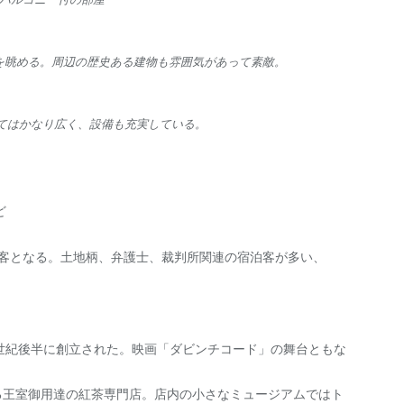
を眺める。周辺の歴史ある建物も雰囲気があって素敵。
ムにしてはかなり広く、設備も充実している。
ど
光客となる。土地柄、弁護士、裁判所関連の宿泊客が多い、
12世紀後半に創立された。映画「ダビンチコード」の舞台ともな
。
る王室御用達の紅茶専門店。店内の小さなミュージアムではト