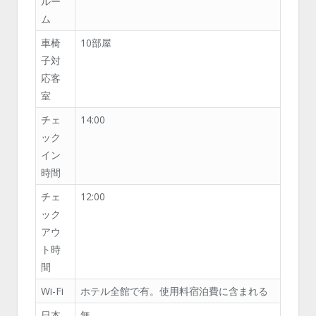
ルー
ム
車椅
10部屋
子対
応客
室
チェ
14:00
ック
イン
時間
チェ
12:00
ック
アウ
ト時
間
Wi-Fi
ホテル全館で有。使用料宿泊費に含まれる
日本
無