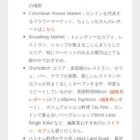
の場所
Colombian Flower Market：ロンドンを代表す
るフラワーマーケット。ちょしっちさんのレポ
ートは
こちら
Broadway Market ：トレンディーなカフェ、レ
ストラン、ショップが集まるこじんまりとした
エリア。特にマーケットの出る土曜日はとても
賑やかでおすすめ。
Shoreditch エリア：多国籍のレストラン、カフ
ェ、バー、クラブが多数。新しいレストランや
カフェが目まぐるしくオープンする中、何度も
リピートしているのが、英国料理Albion (
編集長
レポート
)カフェAllpress Espresso（
編集長レポ
ート
）、カジュアルトルコ料理 Tas Firin 、ロン
ドンで最も古いベーグルショップBrick Lane
Beigle Bake など。編集長おすすめの
レストラ
ン
、
カフェ
も盛りだくさん。
ベトナム料理が立ち並ぶKing Land Road 。最近