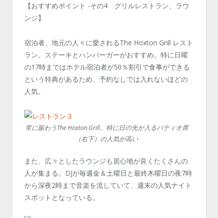
【おすすめポイント -その4 グリルレストラン、ラウ
ンジ】
宿泊者、地元の人々に愛されるThe Hoxton Grill レスト
ラン。ステーキとハンバーガーがおすすめ。特に日曜
の17時まではホテル宿泊者が50％割引で食事ができる
という特典があるため、予約なしでは入れないほどの
人気。
常に賑わうThe Hoxton Grill。特に日の光が入るパティオ席
（右下）の人気が高い
また、広々としたラウンジも居心地が良くたくさんの
人が集まる。DJが毎週金＆土曜日と最終木曜日の夜7時
から深夜2時まで音楽を流していて、週末の人気ナイト
スポットとなっている。