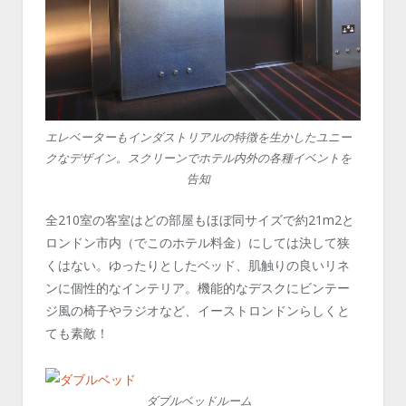
エレベーターもインダストリアルの特徴を生かしたユニー
クなデザイン。スクリーンでホテル内外の各種イベントを
告知
全210室の客室はどの部屋もほぼ同サイズで約21m
2
と
ロンドン市内（でこのホテル料金）にしては決して狭
くはない。ゆったりとしたベッド、肌触りの良いリネ
ンに個性的なインテリア。機能的なデスクにビンテー
ジ風の椅子やラジオなど、イーストロンドンらしくと
ても素敵！
ダブルベッドルーム