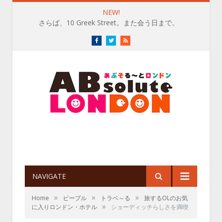
NEW!
渋谷【The British Shop】で、英国アイスのぜいたく
Facebook
Twitter
RSS
NAVIGATE
»
»
»
Home
ピープル
トラベ～る
旅するOLのお気
»
に入りロンドン・ホテル
ショーディッチらしさを満喫