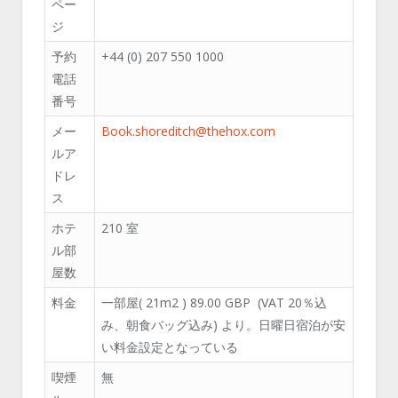
ペー
ジ
予約
+44 (0) 207 550 1000
電話
番号
メー
Book.shoreditch@thehox.com
ルア
ドレ
ス
ホテ
210 室
ル部
屋数
料金
一部屋( 21m
2
) 89.00 GBP (VAT 20％込
み、朝食バッグ込み) より。日曜日宿泊が安
い料金設定となっている
喫煙
無