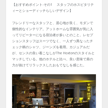
【おすすめポイント-その1 スタッフのホスピタリテ
ィーとショーディッチらしいデザイン】
フレンドリーなスタッフと、居心地が良く、モダンで
個性的なインテリア。アットホームな雰囲気が気に入
ってリピーターになる宿泊者が多いとのこと。レセプ
ションスタッフはスーツでなく、一人ずつ異なったチ
ェック柄のシャツ、ジーンズを着用。カジュアルだ
が、センスの良い着こなしがThe Hoxtonのスタイルと
マッチしている。他のホテルと比べ、良い意味で肩の
力が抜けてリラックスしたおもてなしを感じた。