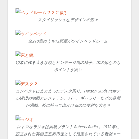
スタイリッシュなデザインの数々
全210室のうち12部屋がツインベッドルーム
印象に残る大きな鏡とビンテージ風の椅子。木の床なのも
ポイントが高い
コンパクトにまとまったデスク周り。Hoxton Guide はホテ
ル近辺の地図とレストラン、バー、ギャラリーなどの見所
が満載。外に持って出かけるのに便利な大きさ
レトロなラジオは高級ブラント Roberts Radio 。1932年に
設立された英国王室御用達として指定されている老舗メー