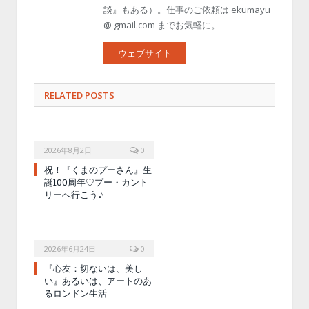
談』もある）。仕事のご依頼は ekumayu
@ gmail.com までお気軽に。
ウェブサイト
RELATED POSTS
2026年8月2日
0
祝！『くまのプーさん』生
誕100周年♡プー・カント
リーへ行こう♪
2026年6月24日
0
『心友：切ないは、美し
い』あるいは、アートのあ
るロンドン生活