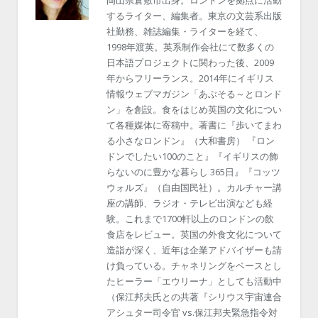
するライター、編集者。東京の文芸系出版
社勤務、雑誌編集・ライターを経て、
1998年渡英。英系制作会社にて数多くの
日本語プロジェクトに関わった後、2009
年からフリーランス。2014年にイギリス
情報ウェブマガジン「あぶそる～とロンド
ン」を創設。食をはじめ英国の文化につい
て各種媒体に寄稿中。著書に『歩いてまわ
る小さなロンドン』（大和書房） 『ロン
ドンでしたい100のこと』『イギリスの飾
らないのに豊かな暮らし 365日』『コッツ
ウォルズ』（自由国民社）。カルチャー講
座の講師、ラジオ・テレビ出演なども経
験。これまで1700軒以上のロンドンの飲
食店をレビュー。英国の外食文化について
造詣が深く、近年は企業アドバイザーも請
け負っている。チャネリングをベースとし
たヒーラー「エウリーナ」としても活動中
（保江邦夫氏との共著『シリウス宇宙連合
アシュター司令官 vs.保江邦夫緊急指令対