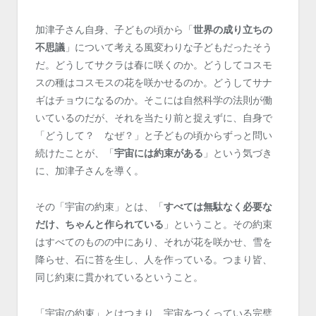
加津子さん自身、子どもの頃から「
世界の成り立ちの
不思議
」について考える風変わりな子どもだったそう
だ。どうしてサクラは春に咲くのか。どうしてコスモ
スの種はコスモスの花を咲かせるのか。どうしてサナ
ギはチョウになるのか。そこには自然科学の法則が働
いているのだが、それを当たり前と捉えずに、自身で
「どうして？ なぜ？」と子どもの頃からずっと問い
続けたことが、「
宇宙には約束がある
」という気づき
に、加津子さんを導く。
その「宇宙の約束」とは、「
すべては無駄なく必要な
だけ、ちゃんと作られている
」ということ。その約束
はすべてのものの中にあり、それが花を咲かせ、雪を
降らせ、石に苔を生し、人を作っている。つまり皆、
同じ約束に貫かれているということ。
「宇宙の約束」とはつまり、宇宙をつくっている完璧