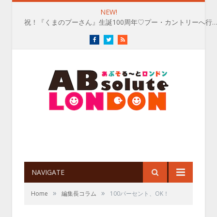
NEW!
祝！『くまのプーさん』生誕100周年♡プー・カントリーへ行
Facebook
Twitter
RSS
NAVIGATE
»
»
Home
編集長コラム
100パーセント、OK！