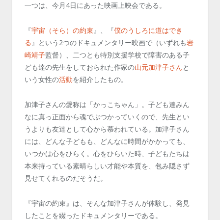
一つは、今月4日にあった映画上映会である。
『
宇宙（そら）の約束
』、『
僕のうしろに道はでき
る
』という2つのドキュメンタリー映画で（いずれも
岩
崎靖子
監督）、二つとも特別支援学校で障害のある子
ども達の先生をしておられた作家の
山元加津子さん
と
いう女性の
活動
を紹介したもの。
加津子さんの愛称は「かっこちゃん」。子ども達みん
なに真っ正面から魂でぶつかっていくので、先生とい
うよりも友達として心から慕われている。加津子さん
には、どんな子どもも、どんなに時間がかかっても、
いつかは心をひらく。心をひらいた時、子どもたちは
本来持っている素晴らしい才能や本質を、包み隠さず
見せてくれるのだそうだ。
『宇宙の約束』は、そんな加津子さんが体験し、発見
したことを綴ったドキュメンタリーである。