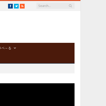
Facebook
Twitter
RSS
ラベ～る
動
画
プ
レ
ー