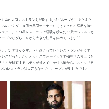
スリランカ系の人気レストランを展開するJKSグループが、またまた
するのですが、今回は共同オーナーにそうそうたる経歴を持つ
ジェクト。２つ星レストランで経験を積んだ33歳のシャルマさ
オープンながら、今から大きな注目を集めています^^
るとパンデミック前から計画されていたレストランだそうで、
トレスだったとか。オックスフォード大学で物理学の博士号を
父さんが所有するホテルが好きで、子供の頃からホスピタリテ
ープのレストランは大好きなので、オープンが楽しみです♪