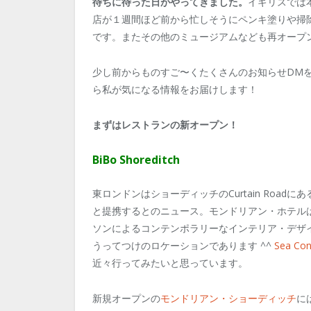
待ちに待った日がやってきました。
イギリスでは
店が１週間ほど前から忙しそうにペンキ塗りや掃
です。またその他のミュージアムなども再オープ
少し前からものすご〜くたくさんのお知らせDM
ら私が気になる情報をお届けします！
まずはレストランの新オープン！
BiBo Shoreditch
東ロンドンはショーディッチのCurtain Roa
と提携するとのニュース。モンドリアン・ホテル
ソンによるコンテンポラリーなインテリア・デザ
うってつけのロケーションであります ^^
Sea Con
近々行ってみたいと思っています。
新規オープンの
モンドリアン・ショーディッチ
に