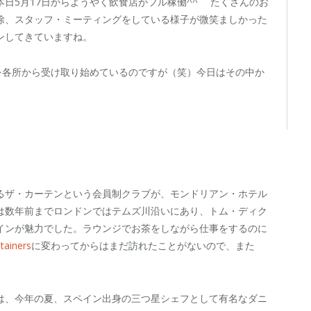
本日5月17日からようやく飲食店がフル稼働^^ たくさんのお
除、スタッフ・ミーティングをしている様子が微笑ましかった
ンしてきていますね。
を各所から受け取り始めているのですが（笑）今日はその中か
dにあるザ・カーテンという会員制クラブが、モンドリアン・ホテル
は数年前までロンドンではテムズ川沿いにあり、トム・ディク
インが魅力でした。ラウンジでお茶をしながら仕事をするのに
tainers
に変わってからはまだ訪れたことがないので、また
は、今年の夏、スペイン出身の三つ星シェフとして有名なダニ