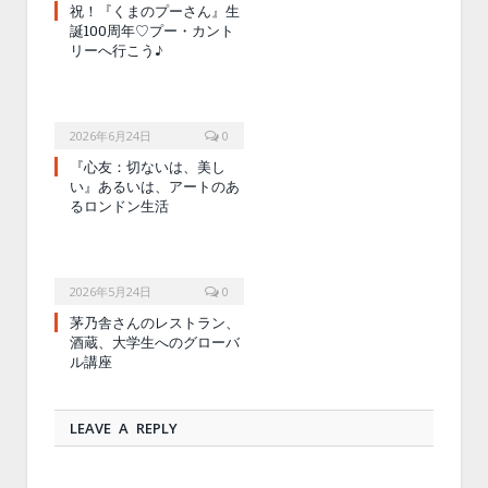
祝！『くまのプーさん』生
誕100周年♡プー・カント
リーへ行こう♪
2026年6月24日
0
『心友：切ないは、美し
い』あるいは、アートのあ
るロンドン生活
2026年5月24日
0
茅乃舎さんのレストラン、
酒蔵、大学生へのグローバ
ル講座
LEAVE A REPLY