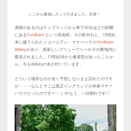
ここから敷地に入って行きました。圧巻！
酒蔵があるのはケンブリッジから車で30分ほどの距離
にある
Fordham
という田舎町。その町外れに、18世紀
末に建てられたジョージアン・マナーハウス
Fordham
Abbey
があり、真新しいブリューワリーがその敷地内に
建造されました。13世紀頃から修道院があったことか
ら、今もAbbeyの名が付いています。
どういう場所なのか全く予想しないまま訪れたのです
が・・・なんとそこは真正イングランドの本格マナー
ハウスだったのです〜！ いやもう、一目惚れです♡