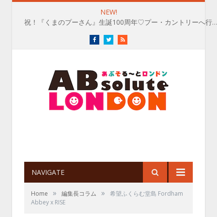
NEW!
祝！『くまのプーさん』生誕100周年♡プー・カントリーへ行
Facebook
Twitter
RSS
NAVIGATE
»
»
Home
編集長コラム
希望ふくらむ堂島 Fordham
Abbey x RISE