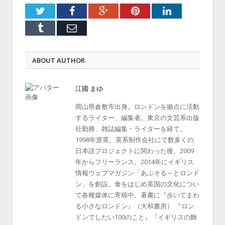
Twitter
Facebook
Google+
Pinterest
LinkedIn
Tumblr
Email
ABOUT AUTHOR
江國 まゆ
岡山県倉敷市出身。ロンドンを拠点に活動
するライター、編集者。東京の文芸系出版
社勤務、雑誌編集・ライターを経て、
1998年渡英。英系制作会社にて数多くの
日本語プロジェクトに関わった後、2009
年からフリーランス。2014年にイギリス
情報ウェブマガジン「あぶそる～とロンド
ン」を創設。食をはじめ英国の文化につい
て各種媒体に寄稿中。著書に『歩いてまわ
る小さなロンドン』（大和書房） 『ロン
ドンでしたい100のこと』『イギリスの飾