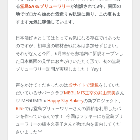
る
堂島SAKEブリューワリー
が創設されて3年。異国の
地でゼロから始めた酒造りも軌道に乗り、この夏もま
すます元気に稼働しています。
日本酒好きとしてはとっても気になる存在ではあった
のですが、初年度の取材合戦に私は参加せずじまい。
それがなんと今回、6月末から敷地内に新規オープンし
た日本庭園の見学にお声がけいただく形で、初の堂島
ブリューワリー訪問が実現しました！ Yay！
声をかけてくださったのは
当サイトで連載
をしていた
だいているサパークラブ
MEGUMI’S主宰の武山恵美
さん
♡ MEGUMI’S x
Happy Sky Bakery
の新プロジェクト、
RISE
では堂島ブリューワリーさんの酒粕を利用したパ
ンを作っているんです！ 今回はラッキーにも堂島ブリ
ューワリーの橋本久美子さんが敷地内を案内してくだ
さいました^^