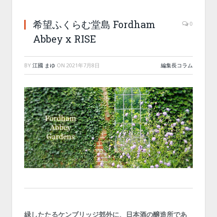
希望ふくらむ堂島 Fordham
0
Abbey x RISE
BY
江國 まゆ
ON
2021年7月8日
編集長コラム
緑したたるケンブリッジ郊外に、日本酒の醸造所であ