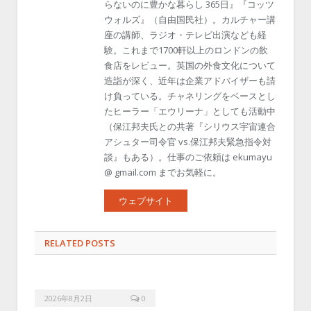
らないのに豊かな暮らし 365日』『コッツ
ウォルズ』（自由国民社）。カルチャー講
座の講師、ラジオ・テレビ出演なども経
験。これまで1700軒以上のロンドンの飲
食店をレビュー。英国の外食文化について
造詣が深く、近年は企業アドバイザーも請
け負っている。チャネリングをベースとし
たヒーラー「エウリーナ」としても活動中
（保江邦夫氏との共著『シリウス宇宙連合
アシュター司令官 vs.保江邦夫緊急指令対
談』もある）。仕事のご依頼は ekumayu
@ gmail.com までお気軽に。
ウェブサイト
RELATED POSTS
2026年8月2日
0