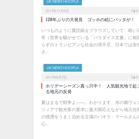
UK NEWS HOOPLA
2017年11月9日
0
128年ぶりの大発見 ゴッホの絵にバッタが！
いつものように愛読紙をブラウズしていて、暗い
常（世界を騒がせている「パラダイス文書」に相
らずのトランピアンな社会の理不尽、日本では安
さ…
UK NEWS HOOPLA
2017年8月7日
0
ホリデーシーズン真っ只中！ 人気観光地で起
る地元の反発
夏はまるで戦争よ――。わかります、水の都ヴェ
ツィアで観光客の要求に最大限応えながら地元住
の憤懣をうまく治める立場のパオラ・マールさん
心…