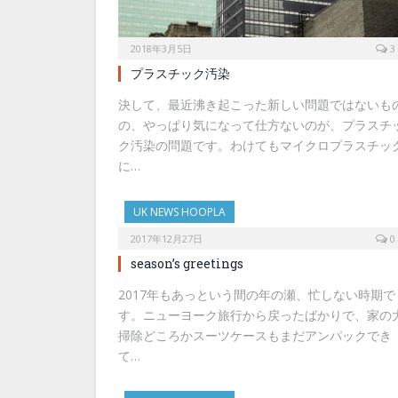
2018年3月5日
3
プラスチック汚染
決して、最近沸き起こった新しい問題ではないも
の、やっぱり気になって仕方ないのが、プラスチ
ク汚染の問題です。わけてもマイクロプラスチッ
に…
UK NEWS HOOPLA
2017年12月27日
0
season’s greetings
2017年もあっという間の年の瀬、忙しない時期で
す。ニューヨーク旅行から戻ったばかりで、家の
掃除どころかスーツケースもまだアンパックでき
て…