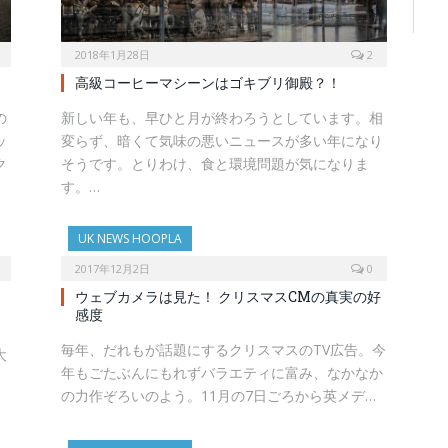
2018年1月28日
2
高級コーヒーマシーンはゴキブリ御殿？！
の
新しい年も、早ひと月が終わろうとしています。相
ッ
変らず、暗くて気味の悪いニュースが多い年になり
ク
そうです。とりわけ、食と環境問題が気になりま
す。…
UK NEWS HOOPLA
2017年12月2日
0
ウェブカメラは見た！ クリスマスCMの真実の好
感度
毎年、だれもが話題にするクリスマスのTV広告。今
大
年もごたぶんにもれずバラエティに富み、なかなか
の力作ぞろいのよう。11月の7日ごろから英メデ…