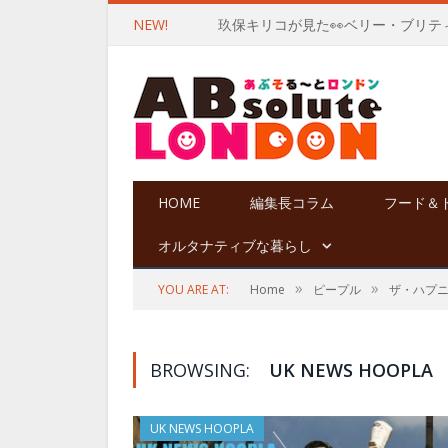
NEW!
玖保キリコが見た👀ベリー・ブリテ
HOME
編集長コラム
フード＆
オルタナティブな暮らし
»
»
YOU ARE AT:
Home
ピープル
ザ・ハプ
BROWSING:
UK NEWS HOOPLA
UK NEWS HOOPLA