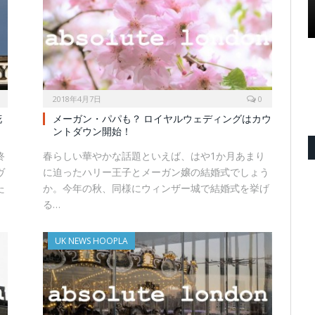
2018年4月7日
0
花
メーガン・パパも？ ロイヤルウェディングはカウ
ントダウン開始！
終
春らしい華やかな話題といえば、はや1か月あまり
ヴ
に迫ったハリー王子とメーガン嬢の結婚式でしょう
た
か。今年の秋、同様にウィンザー城で結婚式を挙げ
る…
UK NEWS HOOPLA