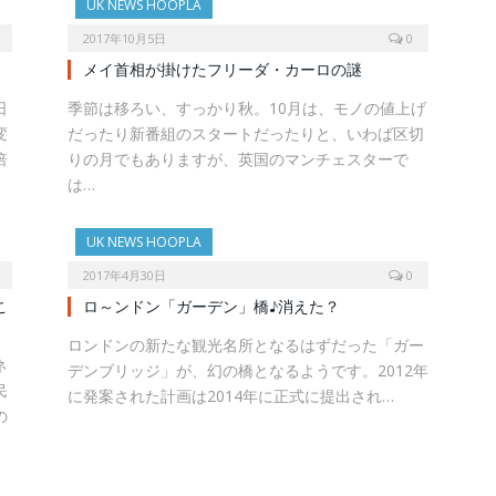
UK NEWS HOOPLA
2017年10月5日
0
メイ首相が掛けたフリーダ・カーロの謎
日
季節は移ろい、すっかり秋。10月は、モノの値上げ
変
だったり新番組のスタートだったりと、いわば区切
倍
りの月でもありますが、英国のマンチェスターで
は…
UK NEWS HOOPLA
2017年4月30日
0
こ
ロ～ンドン「ガーデン」橋♪消えた？
ロンドンの新たな観光名所となるはずだった「ガー
ネ
デンブリッジ」が、幻の橋となるようです。2012年
民
に発案された計画は2014年に正式に提出され…
の