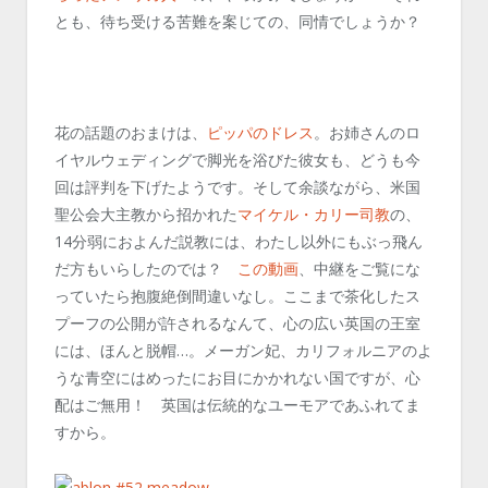
とも、待ち受ける苦難を案じての、同情でしょうか？
花の話題のおまけは、
ピッパのドレス
。お姉さんのロ
イヤルウェディングで脚光を浴びた彼女も、どうも今
回は評判を下げたようです。そして余談ながら、米国
聖公会大主教から招かれた
マイケル・カリー司教
の、
14分弱におよんだ説教には、わたし以外にもぶっ飛ん
だ方もいらしたのでは？
この動画
、中継をご覧にな
っていたら抱腹絶倒間違いなし。ここまで茶化したス
プーフの公開が許されるなんて、心の広い英国の王室
には、ほんと脱帽…。メーガン妃、カリフォルニアのよ
うな青空にはめったにお目にかかれない国ですが、心
配はご無用！ 英国は伝統的なユーモアであふれてま
すから。