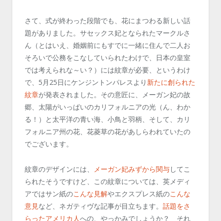
さて、式が終わった段階でも、花にまつわる新しい話
題がありました。サセックス妃となられたマークルさ
ん（とはいえ、婚姻前にもすでに一緒に住んで二人お
そろいで公務をこなしていられたわけで、日本の皇室
では考えられな～い？）には紋章が必要、というわけ
で、5月25日にケンジントンパレスより
新たに創られた
紋章
が発表されました。その意匠に、メーガン妃の故
郷、太陽がいっぱいのカリフォルニアの光（ん、わか
る！）と太平洋の青い海、小鳥と羽柄、そして、カリ
フォルニア州の花、花菱草の花があしらわれていたの
でございます。
紋章のデザインには、
メーガン妃みずから関与
してこ
られたそうですけど、この紋章については、英メディ
アではサン紙の
こんな見解
やエクスプレス紙の
こんな
意見
など、ネガティヴな記事が目立ちます。
話題をさ
らったアメリカ人
への、やっかみでしょうか？ それ