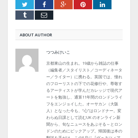
Twitter
Facebook
Google+
Pinterest
LinkedIn
Tumblr
Email
ABOUT AUTHOR
つつみけいこ
京都東山の生まれ。19歳から雑誌の仕事
（編集者／スタイリスト／コーディネータ
ー／ライター）に携わる。英国では、憧れ
のフローリストの下での花修行や、尊敬す
るアーティストが学んだカレッジで現代ア
ートを勉強し、通算11年間のロンドンライ
フをエンジョイした。オーサカン（大阪
人）となった今も、“心”はロンドナー。変
わらぬ日課として読むUK のオンライン新
聞から、旬なニュースをあぶそる～とロン
ドンのためにピックアップ。帰国後は本の
翻訳を手がけ、この5月に『ヴェネツィア