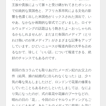
王族や貴族によって脈々と受け継がれてきたポッシュ
で伝統的な英国色と、アフリカ系市民による文化の影
響を色濃く出した米国色がミックスされた演出で、い
やあ、なかなか画期的な挙式でございました。ロイヤ
ルウェディングの話題はもう飽きたよ～おっしゃられ
るかもしれませんが、まだまだ各国のメディア（とり
わけ熱いのが米メディア）がさまざまな記事をアップ
しています。ひどいニュースが報道内容の大半を占め
るなかで、珍しく「いい話」について報道できる、絶
好のチャンスでもあるのです。
前回の当コラムでも取りあげたメーガン妃のお父上の
件（結局、娘の結婚式に出られなくなった）は、少々
気の毒な気もしましたけど、ロンドンで花屋の修業を
していたこともあるわたしといたしましては、なによ
り気になったのが、式の装花や花嫁のブーケなどの、
晴れの日の「花」。今回のロイヤルウェディングもご
たぶんにもれず、あちこちのメディアに登場した花に