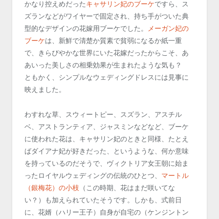
かなり控えめだった
キャサリン妃のブーケ
ですら、ス
ズランなどがワイヤーで固定され、持ち手がついた典
型的なデザインの花嫁用ブーケでした。
メーガン妃の
ブーケ
は、新鮮で清楚か質素で貧弱になるか紙一重
で、きらびやかな世界にいた花嫁だったからこそ、あ
あいった美しさの相乗効果が生まれたような気も？
ともかく、シンプルなウェディングドレスには見事に
映えました。
わすれな草、スウィートピー、スズラン、アスチル
ベ、アストランティア、ジャスミンなどなど、ブーケ
に使われた花は、キャサリン妃のときと同様、たとえ
ばダイアナ妃が好きだった、というような、何か意味
を持っているのだそうで、ヴィクトリア女王朝に始ま
ったロイヤルウェディングの伝統のひとつ、
マートル
（銀梅花）の小枝
（この時期、花はまだ咲いてな
い？）も加えられていたそうです。しかも、式前日
に、花婿（ハリー王子）自身が自宅の（ケンジントン