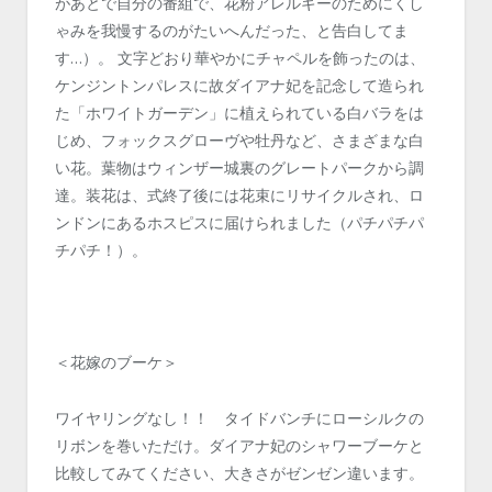
があとで自分の番組で、花粉アレルギーのためにくし
ゃみを我慢するのがたいへんだった、と告白してま
す…）。 文字どおり華やかにチャペルを飾ったのは、
ケンジントンパレスに故ダイアナ妃を記念して造られ
た「ホワイトガーデン」に植えられている白バラをは
じめ、フォックスグローヴや牡丹など、さまざまな白
い花。葉物はウィンザー城裏のグレートパークから調
達。装花は、式終了後には花束にリサイクルされ、ロ
ンドンにあるホスピスに届けられました（パチパチパ
チパチ！）。
＜花嫁のブーケ＞
ワイヤリングなし！！ タイドバンチにローシルクの
リボンを巻いただけ。ダイアナ妃のシャワーブーケと
比較してみてください、大きさがゼンゼン違います。