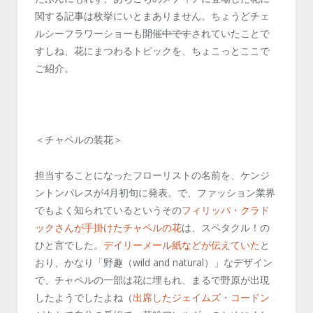
関する記事は枚挙にいとまありません。ちょうどチェ
ルシーフラワーショーも開催
中です
されていたことで
すしね、花にまつわるトピックを、ちょこっとここで
ご紹介。
＜チャペルの装花＞
担当することになったフローリストの名前を、ケンジ
ントンパレスが4月初旬に発表。で、ファッション業界
でもよく知られているというその
フィリッパ・クラド
ックさんが手掛けたチャペルの花
は、スペタクル！の
ひと言でした。
デイリーメール紙などが伝えていた
と
おり、かなり「野趣（wild and natural）」なデザイン
で、チャペルの一部は花に埋もれ、まるで野原が出現
したようでしたよね（
出席したジェイムズ・コードン