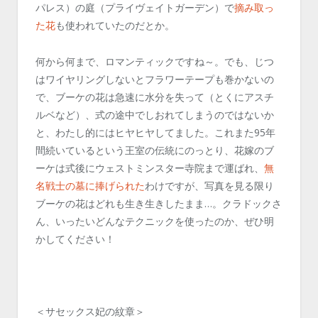
パレス）の庭（プライヴェイトガーデン）で
摘み取っ
た花
も使われていたのだとか。
何から何まで、ロマンティックですね～。でも、じつ
はワイヤリングしないとフラワーテープも巻かないの
で、ブーケの花は急速に水分を失って（とくにアスチ
ルベなど）、式の途中でしおれてしまうのではないか
と、わたし的にはヒヤヒヤしてました。これまた95年
間続いているという王室の伝統にのっとり、花嫁のブ
ーケは式後にウェストミンスター寺院まで運ばれ、
無
名戦士の墓に捧げられた
わけですが、写真を見る限り
ブーケの花はどれも生き生きしたまま…。クラドックさ
ん、いったいどんなテクニックを使ったのか、ぜひ明
かしてください！
＜サセックス妃の紋章＞