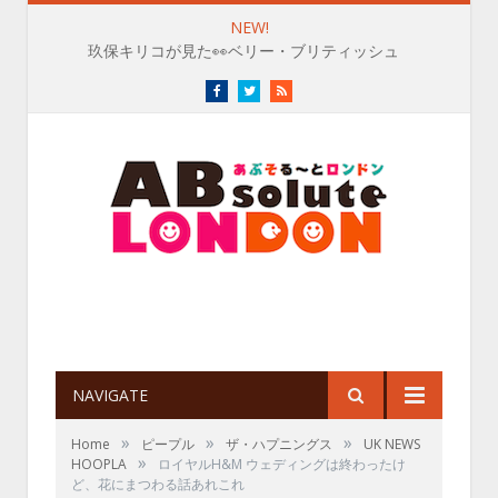
NEW!
玖保キリコが見た👀ベリー・ブリティッシュ
Facebook
Twitter
RSS
NAVIGATE
»
»
»
Home
ピープル
ザ・ハプニングス
UK NEWS
»
HOOPLA
ロイヤルH&M ウェディングは終わったけ
ど、花にまつわる話あれこれ