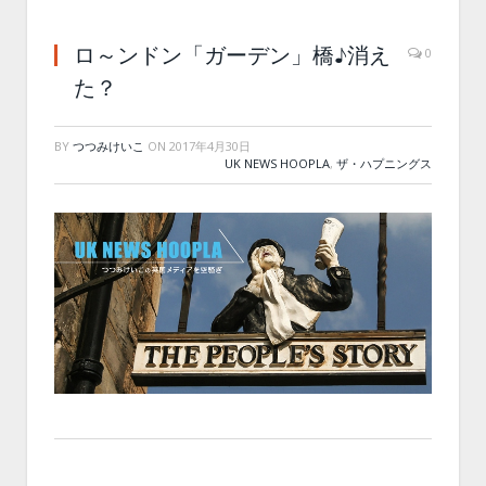
ロ～ンドン「ガーデン」橋♪消え
0
た？
BY
つつみけいこ
ON
2017年4月30日
UK NEWS HOOPLA
,
ザ・ハプニングス