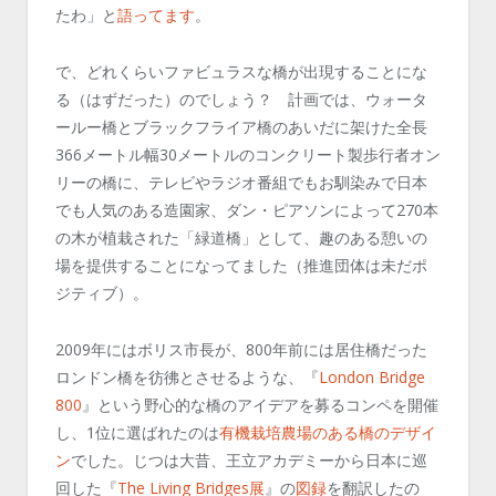
たわ」と
語ってます
。
で、どれくらいファビュラスな橋が出現することにな
る（はずだった）のでしょう？ 計画では、ウォータ
ールー橋とブラックフライア橋のあいだに架けた全長
366メートル幅30メートルのコンクリート製歩行者オン
リーの橋に、テレビやラジオ番組でもお馴染みで日本
でも人気のある造園家、ダン・ピアソンによって270本
の木が植栽された「緑道橋」として、趣のある憩いの
場を提供することになってました（推進団体は未だポ
ジティブ）。
2009年にはボリス市長が、800年前には居住橋だった
ロンドン橋を彷彿とさせるような、『
London Bridge
800
』という野心的な橋のアイデアを募るコンペを開催
し、1位に選ばれたのは
有機栽培農場のある橋のデザイ
ン
でした。じつは大昔、王立アカデミーから日本に巡
回した『
The Living Bridges展
』の
図録
を翻訳したの