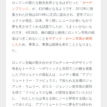
ロンドンの新たな観光名所となるはずだった「
ガーデ
ンブリッジ
」が、幻の橋となるようです。2012年に発
案された計画は2014年に正式に提出され、翌年プロジ
ェクトが発足。以来、辛く暗いニュースが多いなかで
夢を見させてくれる話題でしたが、うまくいかないも
のです。4月28日、橋の建設と維持にロンドン市民の税
金はつぎこめないことを
サディク・カーン市長が表明
した
ため、事実上、事業は頓挫を来すこととなりまし
た。
ロンドン五輪の聖火台やダブルデッカーのデザインで
有名なトーマス・ヘザウィックと共同でこの橋を発案
したプロジェクトの発起人は、コメディ番組『アブソ
リュートリー・ファビュラス』で知られる女優のジョ
アンナ・ラムリー。ボリス・ジョンソン前市長の賛同
を得て「ファビュラスな橋」の実現を進めていただけ
に、「わたしたちは考える前にノーと即答する国にな
ってゆくのよ、アブソリュートリーに夢を打ち砕かれ