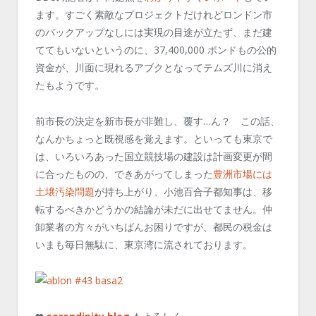
ます。すごく素敵なプロジェクトだけれどロンドン市
のバックアップなしには実現の目途が立たず、まだ建
ててもいないというのに、37,400,000 ポンドもの公的
資金が、川面に現れるアブクとなってテムズ川に消え
たもようです。
前市長の決定を新市長が非難し、覆す…ん？ この話、
なんかちょっと既視感を覚えます。といっても東京で
は、いろいろあった国立競技場の建設は計画変更が間
に合ったものの、できあがってしまった
豊洲市場には
土壌汚染問題
が持ち上がり、小池百合子都知事は、移
転するべきかどうかの結論が未だに出せてません。仲
卸業者の方々がいちばんお困りですが、都民の税金は
いまも毎日無駄に、東京湾に流されております。