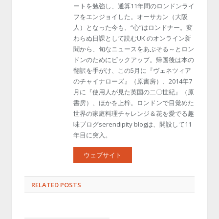
ートを勉強し、通算11年間のロンドンライ
フをエンジョイした。オーサカン（大阪
人）となった今も、“心”はロンドナー。変
わらぬ日課として読むUK のオンライン新
聞から、旬なニュースをあぶそる～とロン
ドンのためにピックアップ。帰国後は本の
翻訳を手がけ、この5月に『ヴェネツィア
のチャイナローズ』（原書房）、2014年7
月に『使用人が見た英国の二〇世紀』（原
書房）、ほかを上梓。ロンドンで目覚めた
世界の家庭料理チャレンジ＆花を愛でる趣
味ブログserendipity blogは、開設して11
年目に突入。
ウェブサイト
RELATED POSTS