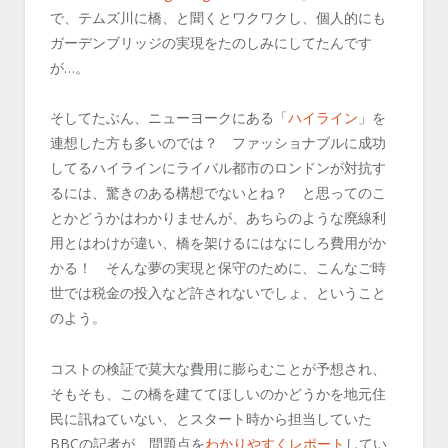
で、テムズ川に橋、と聞くとワクワクし、個人的にも
ガーデンブリッジの実現をたのしみにしてたんです
が…。
そしてたぶん、ニューヨークにある「
ハイライン
」を
連想した方も多いのでは？ ファッショナブルに成功
してるハイラインにライバル都市のロンドンが対抗す
るには、驚きのある構想でないとね？ と思ってのこ
とかどうかはわかりませんが、あちらのような廃線利
用とはわけが違い、橋を架けるにはなにしろ費用がか
かる！ そんな夢の実現と保守のために、こんなご時
世では税金の投入など許されないでしょ、ということ
のよう。
コストの検証で莫大な費用に膨らむことが予想され、
そもそも、この橋を建ててほしいのかどうかを地元住
民に訊ねていない、とスタート時から担当していた
BBCの記者が、問題点を
わかりやすくレポート
してい