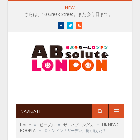
NEW!
さらば、10 Greek Street。また会う日まで。
Facebook
Twitter
RSS
NAVIGATE
»
»
»
Home
ピープル
ザ・ハプニングス
UK NEWS
»
HOOPLA
ロ～ンドン「ガーデン」橋♪消えた？