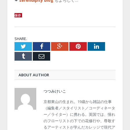
❤
serendipity blog
もよろしく…
保存
SHARE.
Twitter
Facebook
Google+
Pinterest
LinkedIn
Tumblr
Email
ABOUT AUTHOR
つつみけいこ
京都東山の生まれ。19歳から雑誌の仕事
（編集者／スタイリスト／コーディネータ
ー／ライター）に携わる。英国では、憧れ
のフローリストの下での花修行や、尊敬す
るアーティストが学んだカレッジで現代ア