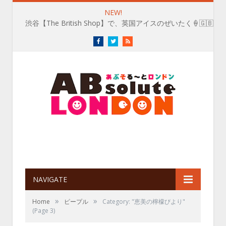
NEW!
渋谷【The British Shop】で、英国アイスのぜいたく🍦🇬🇧
Facebook
Twitter
RSS
NAVIGATE
»
»
Home
ピープル
Category: "恵美の檸檬びより"
(Page 3)