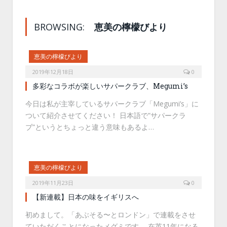
BROWSING:
恵美の檸檬びより
恵美の檸檬びより
2019年12月18日
0
多彩なコラボが楽しいサパークラブ、Megumi’s
今日は私が主宰しているサパークラブ「Megumi’s」に
ついて紹介させてください！ 日本語で”サパークラ
ブ”というとちょっと違う意味もあるよ…
恵美の檸檬びより
2019年11月23日
0
【新連載】日本の味をイギリスへ
初めまして。「あぶそる〜とロンドン」で連載をさせ
ていただくことになったメグミです。 在英11年になる