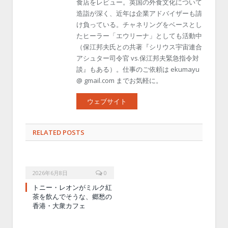
食店をレビュー。英国の外食文化について
造詣が深く、近年は企業アドバイザーも請
け負っている。チャネリングをベースとし
たヒーラー「エウリーナ」としても活動中
（保江邦夫氏との共著『シリウス宇宙連合
アシュター司令官 vs.保江邦夫緊急指令対
談』もある）。仕事のご依頼は ekumayu
@ gmail.com までお気軽に。
ウェブサイト
RELATED POSTS
2026年6月8日
0
トニー・レオンがミルク紅
茶を飲んでそうな、郷愁の
香港・大衆カフェ