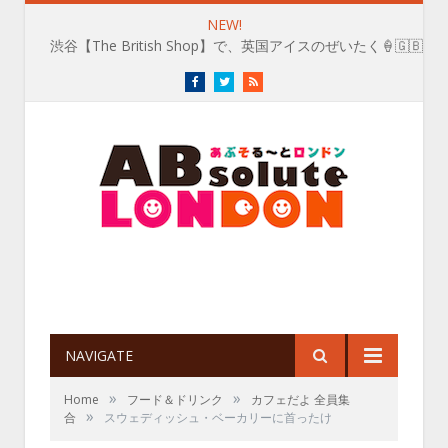
NEW!
渋谷【The British Shop】で、英国アイスのぜいたく🍦🇬🇧
Facebook
Twitter
RSS
NAVIGATE
»
»
Home
フード＆ドリンク
カフェだよ 全員集
»
合
スウェディッシュ・ベーカリーに首ったけ