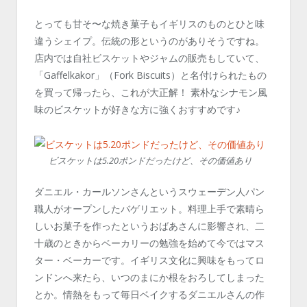
とっても甘そ〜な焼き菓子もイギリスのものとひと味
違うシェイプ。伝統の形というのがありそうですね。
店内では自社ビスケットやジャムの販売もしていて、
「Gaffelkakor」（Fork Biscuits）と名付けられたもの
を買って帰ったら、これが大正解！ 素朴なシナモン風
味のビスケットが好きな方に強くおすすめです♪
ビスケットは5.20ポンドだったけど、その価値あり
ダニエル・カールソンさんというスウェーデン人パン
職人がオープンしたバゲリエット。料理上手で素晴ら
しいお菓子を作ったというおばあさんに影響され、二
十歳のときからベーカリーの勉強を始めて今ではマス
ター・ベーカーです。イギリス文化に興味をもってロ
ンドンへ来たら、いつのまにか根をおろしてしまった
とか。情熱をもって毎日ベイクするダニエルさんの作