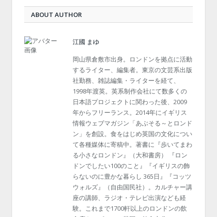
ABOUT AUTHOR
江國 まゆ
岡山県倉敷市出身。ロンドンを拠点に活動
するライター、編集者。東京の文芸系出版
社勤務、雑誌編集・ライターを経て、
1998年渡英。英系制作会社にて数多くの
日本語プロジェクトに関わった後、2009
年からフリーランス。2014年にイギリス
情報ウェブマガジン「あぶそる～とロンド
ン」を創設。食をはじめ英国の文化につい
て各種媒体に寄稿中。著書に『歩いてまわ
る小さなロンドン』（大和書房） 『ロン
ドンでしたい100のこと』『イギリスの飾
らないのに豊かな暮らし 365日』『コッツ
ウォルズ』（自由国民社）。カルチャー講
座の講師、ラジオ・テレビ出演なども経
験。これまで1700軒以上のロンドンの飲