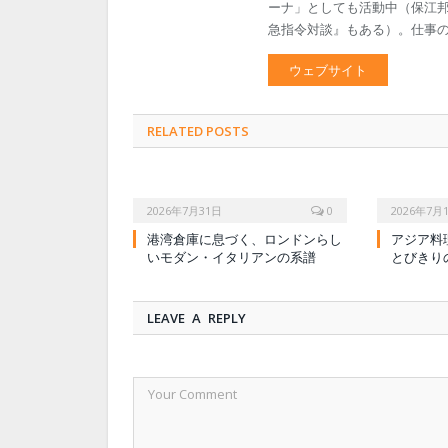
ーナ」としても活動中（保江邦
急指令対談』もある）。仕事のご依頼
ウェブサイト
RELATED POSTS
2026年7月31日
0
2026年7月
港湾倉庫に息づく、ロンドンらし
アジア料
いモダン・イタリアンの系譜
とびきり
LEAVE A REPLY