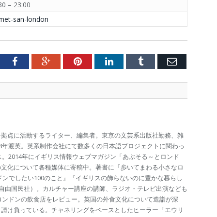
0 – 23:00
rmet-san-london
tter
Facebook
Google+
Pinterest
LinkedIn
Tumblr
Email
を拠点に活動するライター、編集者。東京の文芸系出版社勤務、雑
98年渡英。英系制作会社にて数多くの日本語プロジェクトに関わっ
ス。2014年にイギリス情報ウェブマガジン「あぶそる～とロンド
の文化について各種媒体に寄稿中。著書に『歩いてまわる小さなロ
ドンでしたい100のこと』『イギリスの飾らないのに豊かな暮らし
（自由国民社）。カルチャー講座の講師、ラジオ・テレビ出演なども
のロンドンの飲食店をレビュー。英国の外食文化について造詣が深
も請け負っている。チャネリングをベースとしたヒーラー「エウリ