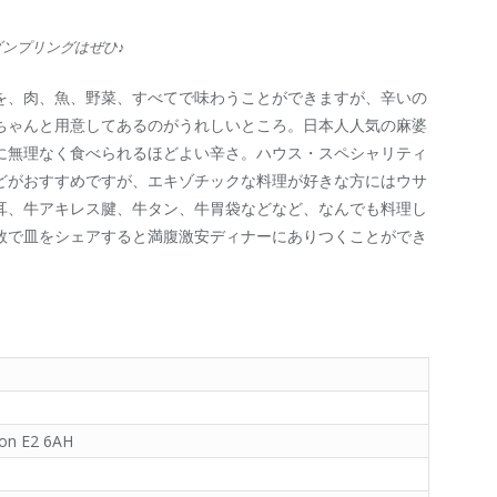
ンプリングはぜひ♪
を、肉、魚、野菜、すべてで味わうことができますが、辛いの
ちゃんと用意してあるのがうれしいところ。日本人人気の麻婆
に無理なく食べられるほどよい辛さ。ハウス・スペシャリティ
どがおすすめですが、エキゾチックな料理が好きな方にはウサ
耳、牛アキレス腱、牛タン、牛胃袋などなど、なんでも料理し
数で皿をシェアすると満腹激安ディナーにありつくことができ
don E2 6AH