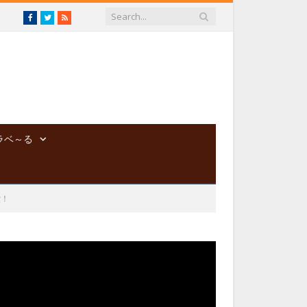
Facebook
Twitter
RSS
ラベ～る
堂！
動
画
プ
レ
ー