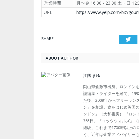
営業時間
月〜金 16:30 - 23:00 土・日 12:3
URL
https://www.yelp.com/biz/gou
SHARE.
Twi
ABOUT AUTHOR
江國 まゆ
岡山県倉敷市出身。ロンドン
誌編集・ライターを経て、19
た後、2009年からフリーラン
ン」を創設。食をはじめ英国
ンドン』（大和書房） 『ロン
365日』『コッツウォルズ』
経験。これまで1700軒以上
く、近年は企業アドバイザー