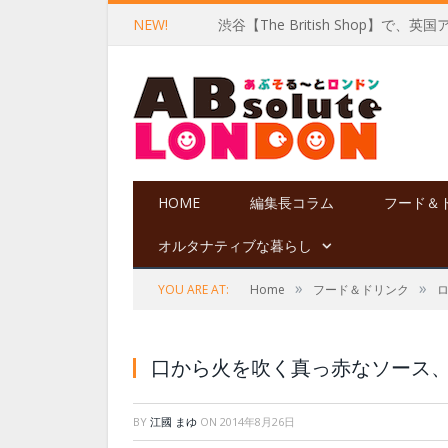
NEW!
渋谷【The British Shop】で、英
HOME
編集長コラム
フード＆
オルタナティブな暮らし
»
»
YOU ARE AT:
Home
フード＆ドリンク
口から火を吹く真っ赤なソース
BY
江國 まゆ
ON
2014年8月26日