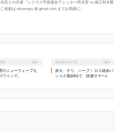
夫氏との共著『シリウス宇宙連合アシュター司令官 vs.保江邦夫緊
は ekumayu @ gmail.com までお気軽に。
10日
0
2026年6月27日
0
理のニューウェーブを、
炭火、チリ、ハーブ！ ロス経由バ
のワインで。
ンコク風BBQで、快適サマー♪