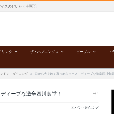
国アイスのぜいたく🍦🇬🇧
ドリンク
ザ・ハプニングス
ピープル
ト
»
ロンドン・ダイニング
口から火を吹く真っ赤なソース、ディープな激辛四川食
、ディープな激辛四川食堂！
0
ロンドン・ダイニング