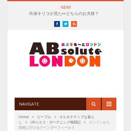
NEW!
玖保キリコが見た👀どちらのお犬様？
Facebook
Twitter
RSS
NAVIGATE
»
»
Home
ピープル
オルタナティブな暮ら
»
»
し
UK☆エコ・ガーデニング格闘記
ロンドンから
気軽に行けるラベンダーフィールド