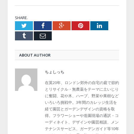
SHARE.
Twitter
Facebook
Google+
Pinterest
LinkedIn
Tumblr
Email
ABOUT AUTHOR
ちょしっち
在英20年、ロンドン郊外の自宅の庭で節約
とリサイクル・無農薬をテーマに土いじり
に奮闘、花や木、ハーブ、野菜や果樹など
いろいろ挑戦中。3年間のカレッジ生活を
経て園芸とガーデンデザインの資格を取
得。フラワーショーや造園現場の通訳・コ
ーディネイト、デザインや園芸相談、メン
テナンスサービス、ガーデンガイド等10年