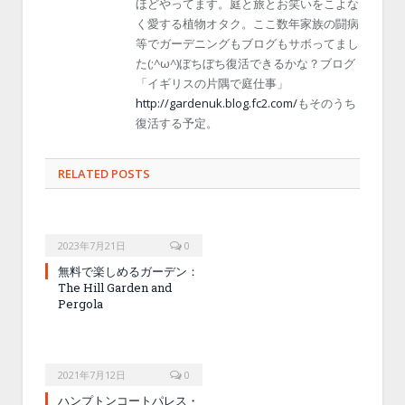
ほどやってます。庭と旅とお笑いをこよな
く愛する植物オタク。ここ数年家族の闘病
等でガーデニングもブログもサボってまし
た(;^ω^)ぼちぼち復活できるかな？ブログ
「イギリスの片隅で庭仕事」
http://gardenuk.blog.fc2.com/
もそのうち
復活する予定。
RELATED POSTS
2023年7月21日
0
無料で楽しめるガーデン：
The Hill Garden and
Pergola
2021年7月12日
0
ハンプトンコートパレス・