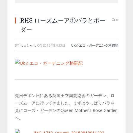
RHS ローズムーア①バラとボー
0
ダー
BY
ちょしっち
ON
2015年8月23日
UK☆エコ・ガーデニング格闘記
先日デボン州にある英国王立園芸協会のガーデン、ロ
ーズムーアに行ってきました。まずはやっぱりバラを
見にローズ・ガーデンのQueen Mother’s Rose Garden
へ。