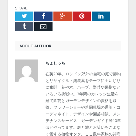
SHARE.
Twitter
Facebook
Google+
Pinterest
LinkedIn
Tumblr
Email
ABOUT AUTHOR
ちょしっち
在英20年、ロンドン郊外の自宅の庭で節約
とリサイクル・無農薬をテーマに土いじり
に奮闘、花や木、ハーブ、野菜や果樹など
いろいろ挑戦中。3年間のカレッジ生活を
経て園芸とガーデンデザインの資格を取
得。フラワーショーや造園現場の通訳・コ
ーディネイト、デザインや園芸相談、メン
テナンスサービス、ガーデンガイド等10年
ほどやってます。庭と旅とお笑いをこよな
く愛する植物オタク。ここ数年家族の闘病