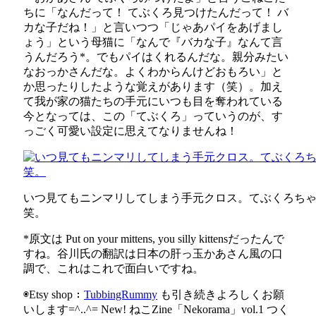
ちに「なんだって！ てぶくろ見つけたんだって！ バ
カな子だね！」と言いつつ「じゃあパイをあげまし
ょう」という母猫に「なんで『バカな子』なんて言
うんだろう*。でもパイはくれるんだな。親分みたい
なおっかさんだな。よくわからんけどおもろい」と
か思ったりしたような覚えがあります（笑）。加え
て我が家の猫たちの手元にいつも目を奪われている
今となっては、この「てぶくろ」っていうのが、す
っごく可愛い設定に思えてなりませんね！
いつ見てもニンマリしてしまう手元クロス。てぶくろち
笑。
*原文は Put on your mittens, you silly kittensだったんで
すね。谷川氏の翻訳は日本の肝っ玉かあさん風の口
調で、これはこれで面白いですね。
◉Etsy shop：
TubbingRummy
も引き続きよろしくお願
いします=^..^= New! ねこZine「Nekorama」vol.1 つく