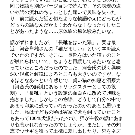
同じ物語を別のバージョンで読んで、その表現の違
いや話の流れのちょっとした違いで興味を失った
り、前に読んだ話と似たような物語ゆえにどっちが
どっちの話なんだかよくわからなくなったりしたこ
とがあったような……原体験の原体験みたいな。
話がずれましたが、「長靴をはいた猫」。実は最
近、河合隼雄さんの『猫だましい』という本を読ん
でいたのですが、そこに「長靴をはいた猫」のこと
が触れられていて、ちょうど再読してみたいなと思
っていたところだったのでした。河合氏の鋭く興味
深い視点と解説によるところも大きいのですが、な
るほどなあ〜という感じで、賢い猫の知恵と洞察力
（河合氏の解説にあるトリックスターとしての役
割）、「長靴」という設定の面白さに改めて興味を
抱きました。しかしこの物語、どうして自分の中で
あまり印象に残っていなかったのかなあとも思いま
した。私は子どもの頃は実家で犬を飼っていたこと
もあって100％犬派だったので、猫が主役の話にあま
り心惹かれなかったのでしょうか。または、その知
恵でウサギを獲って王様に差し出したり、鬼をネズ