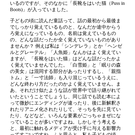
いるのですが、そのなかに「長靴をはいた猫（Puss in
Boots)」が入っていました。
子どもの頃に読んだ童話って、話の最初から最後ま
でしっかり覚えているものと、なんだか途中からう
ろ覚えになっているもの、名前は覚えているもの
の、どんな話だったか全く覚えていないものがあり
ませんか？ 例えば私は「シンデレラ」とか「ヘンゼ
ルとグレーテル」「人魚姫」なんかはよく覚えてい
ますが、「長靴をはいた猫」はどんな話だったかよ
く覚えていませんでした。「白雪姫」と「眠りの森
の美女」は混同する部分があったりするし、「親指
トム」と「一寸法師」も入り混じっているうえに、
どんな終わり方だったのかよく覚えていません。ま
あ、それだけ似たような話が世界中で語り継がれて
いたということでしょうし、同じ話でも読む本によ
って微妙にエンディングが違ったり、後に新解釈さ
れたりアニメ化されたりして、そっちを先に見てい
たり、などなど、いろんな要素がごっちゃまぜにな
っていることが多いですよね。しかしそう考える
と、最初に触れるメディアが受け手に与える影響力
ってすごいですね。ふと思うと、私も子どもの頃、