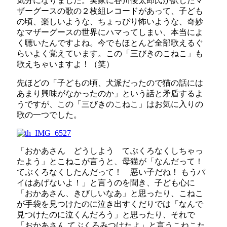
気分になりました。実家に谷川俊太郎氏が訳したマ
ザーグースの歌の２枚組レコードがあって、子ども
の頃、楽しいような、ちょっぴり怖いような、奇妙
なマザーグースの世界にハマってしまい、本当によ
く聴いたんですよね。今でもほとんど全部歌えるぐ
らいよく覚えています。この「三びきのこねこ」も
歌えちゃいますよ！（笑）
先ほどの「子どもの頃、犬派だったので猫の話には
あまり興味がなかったのか」という話と矛盾するよ
うですが、この「三びきのこねこ」はお気に入りの
歌の一つでした。
「おかあさん どうしよう てぶくろなくしちゃっ
たよう」とこねこが言うと、母猫が「なんだって！
てぶくろなくしたんだって！ 悪い子だね！ もうパ
イはあげないよ！」と言うのを聞き、子ども心に
「おかあさん、きびしいなあ」と思ったり、こねこ
が手袋を見つけたのに泣き出すくだりでは「なんで
見つけたのに泣くんだろう」と思ったり、それで
「おかあさん てぶくろみつけたよ」と言うこねこた