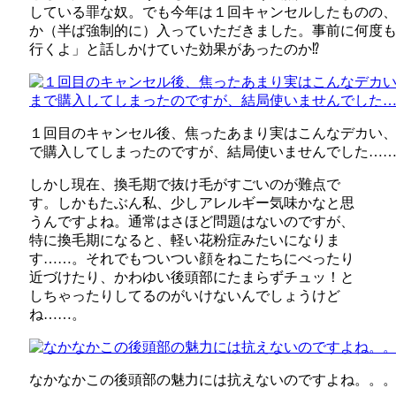
している罪な奴。でも今年は１回キャンセルしたものの
か（半ば強制的に）入っていただきました。事前に何度
行くよ」と話しかけていた効果があったのか⁉️
１回目のキャンセル後、焦ったあまり実はこんなデカい
で購入してしまったのですが、結局使いませんでした…
しかし現在、換毛期で抜け毛がすごいのが難点で
す。しかもたぶん私、少しアレルギー気味かなと思
うんですよね。通常はさほど問題はないのですが、
特に換毛期になると、軽い花粉症みたいになりま
す……。それでもついつい顔をねこたちにべったり
近づけたり、かわゆい後頭部にたまらずチュッ！と
しちゃったりしてるのがいけないんでしょうけど
ね……。
なかなかこの後頭部の魅力には抗えないのですよね。。