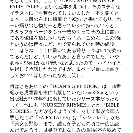
そしてこの日、ここで『DEAN’S GIFT BOOK OF
FAIRY TALES』という絵本を見つけ、そのステキな
イラストに心を奪われてしまいました。本を開くと
１ページ目の右上に鉛筆で「95p」と書いてあり、わ
ーい掘り出し物だーと思ってレジに持っていくと、
スタッフがページをもう一枚めくってその上に書い
てある値段を指し示しながら「あ、ごめん、この95p
というのは昔々にどこかで売られていた時の値段
で、ほらね、ここに書いてある通り、今は£４で売っ
てるんだけど、いいかなあ」と言うのでした。いや
あ私も95pはかなり安いなと思ったので、ハイハイと
納得して承諾したわけですが、１ページ目に上書き
しておいてほしかったなあ（笑）。
何はともあれこの『DEAN’S GIFT BOOK』は、19世
紀から児童書を主に出版していたDean & Sonという
出版社が1970年代に出していたシリーズ本だったら
しく、他にも『NURSERY RHYMES』とか『BIBLE
STORIES』などがあるようです。そして私が今回入
手したこの『FAIRY TALES』は「シンデレラ」から
「美女と野獣」まで、誰もが子どもの頃に一度は読
んだであろう、世界中でおなじみの童話8本を収めて