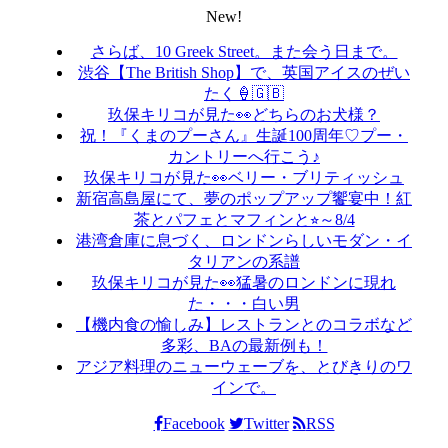
New!
さらば、10 Greek Street。また会う日まで。
渋谷【The British Shop】で、英国アイスのぜい
たく🍦🇬🇧
玖保キリコが見た👀どちらのお犬様？
祝！『くまのプーさん』生誕100周年♡プー・
カントリーへ行こう♪
玖保キリコが見た👀ベリー・ブリティッシュ
新宿高島屋にて、夢のポップアップ饗宴中！紅
茶とパフェとマフィンと⭐︎～8/4
港湾倉庫に息づく、ロンドンらしいモダン・イ
タリアンの系譜
玖保キリコが見た👀猛暑のロンドンに現れ
た・・・白い男
【機内食の愉しみ】レストランとのコラボなど
多彩、BAの最新例も！
アジア料理のニューウェーブを、とびきりのワ
インで。
Facebook
Twitter
RSS