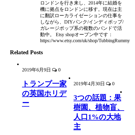
ロンドンを行き来し、2014年に結婚を
機に拠点をロンドンに移す。現在は主
に翻訳ローカライゼーションの仕事を
しながら、DIYパンク/インディポップ/
ガレージポップ系の複数のバンドで活
動中。 Etsy shopオープン中です：
https://www.etsy.com/uk/shop/TubbingRummy
Related Posts
2019年6月9日
0
トランプ一家
2019年4月30日
0
の英国ホリデ
3つの話題：果
ー
樹園、植物盲、
人口1%の大地
主