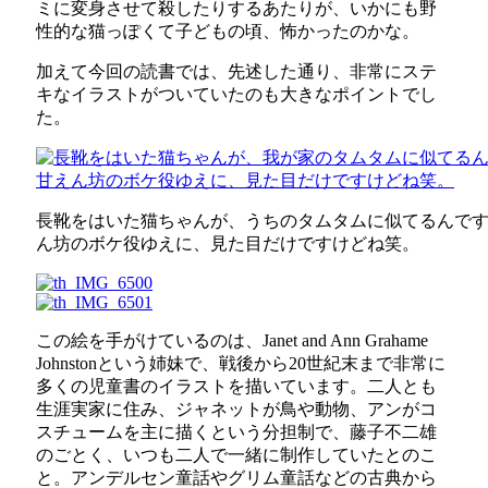
ミに変身させて殺したりするあたりが、いかにも野
性的な猫っぽくて子どもの頃、怖かったのかな。
加えて今回の読書では、先述した通り、非常にステ
キなイラストがついていたのも大きなポイントでし
た。
長靴をはいた猫ちゃんが、うちのタムタムに似てるんで
ん坊のボケ役ゆえに、見た目だけですけどね笑。
この絵を手がけているのは、Janet and Ann Grahame
Johnstonという姉妹で、戦後から20世紀末まで非常に
多くの児童書のイラストを描いています。二人とも
生涯実家に住み、ジャネットが鳥や動物、アンがコ
スチュームを主に描くという分担制で、藤子不二雄
のごとく、いつも二人で一緒に制作していたとのこ
と。アンデルセン童話やグリム童話などの古典から