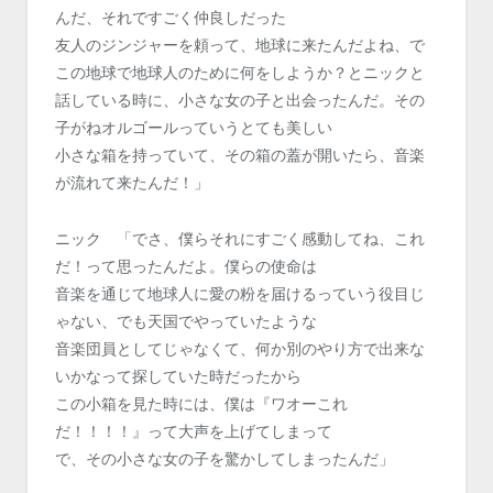
んだ、それですごく仲良しだった
友人のジンジャーを頼って、地球に来たんだよね、で
この地球で地球人のために何をしようか？とニックと
話している時に、小さな女の子と出会ったんだ。その
子がねオルゴールっていうとても美しい
小さな箱を持っていて、その箱の蓋が開いたら、音楽
が流れて来たんだ！」
ニック 「でさ、僕らそれにすごく感動してね、これ
だ！って思ったんだよ。僕らの使命は
音楽を通じて地球人に愛の粉を届けるっていう役目じ
ゃない、でも天国でやっていたような
音楽団員としてじゃなくて、何か別のやり方で出来な
いかなって探していた時だったから
この小箱を見た時には、僕は『ワオーこれ
だ！！！！』って大声を上げてしまって
で、その小さな女の子を驚かしてしまったんだ」