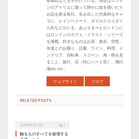
看板絵なども手がけている。現在はロンド
ンのアトリエに籠って静かに絵を描いたり
お話を創る毎日。生み出した代表的なキャ
ラに、レイジーメード、ダイルクロコダイ
ル氏などがいる。あぶそる〜とロンドンに
はロンドンのカフェ・イラスト・シリーズ
を連載。好きなものはお茶、散歩、空想、
友達とのお喋り、読書、ワイン、料理、イ
ンテリア、自転車、スコーン、海・樹を見
ること、旅行、石（特にハート型）、飛行
場etc etc...
ウェブサイト
ブログ
RELATED POSTS
2019年8月27日
1
触るものすべてを破壊する