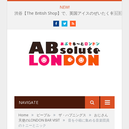
NEW!
玖保キリコが見た👀どちらのお犬様？
Facebook
Twitter
RSS
NAVIGATE
»
»
»
Home
ピープル
ザ・ハプニングス
おじさん
»
天使のLONDON BAR VISIT
音を小箱に集める音楽団員
のトニーとニック