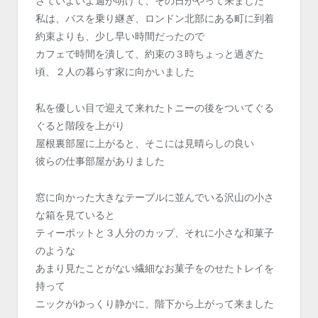
さていよいよ週が明けて、その日がやって来ました
私は、バスを乗り継ぎ、ロンドン北部にある町に到着
約束よりも、少し早い時間だったので
カフェで時間を潰して、約束の３時ちょっと過ぎた
頃、２人の暮らす家に向かいました
私を優しい目で迎えて来れたトニーの後をついてぐる
ぐると階段を上がり
屋根裏部屋に上がると、そこには見晴らしの良い
彼らの仕事部屋がありました
窓に向かった大きなテーブルに並んでいる沢山の小さ
な箱を見ていると
ティーポットと３人分のカップ、それに小さな和菓子
のような
あまり見たことがない繊細なお菓子をのせたトレイを
持って
ニックがゆっくり静かに、階下から上がって来ました