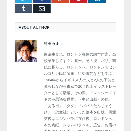
Tumblr
Email
ABOUT AUTHOR
島田カオル
東京生まれ、ロンドン在住の絵本作家。高
校卒業してすぐに渡米。その後、パリ、南
仏に暮らし、ロンドンへ。ロンドンでセシ
ルコリン氏に師事、絵や陶芸などを学ぶ。
1984年からイギリス人の夫と2人の子供と
暮らしながら東京で20年以上イラストレー
ターとして活躍、その間、「レイジーメイ
ドの不思議な世界」（中経出版）の他、
「ある日」「ダダ」「パパのたんじょう
び」（架空社）といった絵本を出版。再渡
英後はエジンバラに在住後、ロンドンへ。
本の表紙、ジャムのラベル、広告、お店の