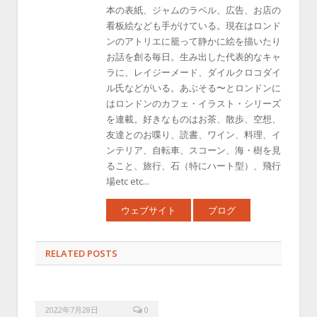
本の表紙、ジャムのラベル、広告、お店の
看板絵なども手がけている。現在はロンド
ンのアトリエに籠って静かに絵を描いたり
お話を創る毎日。生み出した代表的なキャ
ラに、レイジーメード、ダイルクロコダイ
ル氏などがいる。あぶそる〜とロンドンに
はロンドンのカフェ・イラスト・シリーズ
を連載。好きなものはお茶、散歩、空想、
友達とのお喋り、読書、ワイン、料理、イ
ンテリア、自転車、スコーン、海・樹を見
ること、旅行、石（特にハート型）、飛行
場etc etc...
ウェブサイト
ブログ
RELATED POSTS
2022年7月28日
0