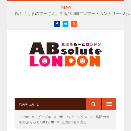
NEW!
祝！『くまのプーさん』生誕100周年♡プー・カントリーへ行
Facebook
Twitter
RSS
NAVIGATE
»
»
»
Home
ピープル
ザ・ハプニングス
島田カオ
»
ルのぶらっとCafeVisit
記憶の引き出し