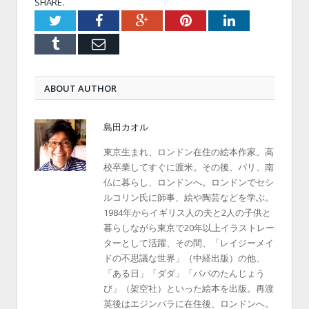
SHARE.
Twitter
Facebook
Google+
Pinterest
LinkedIn
Tumblr
Email
ABOUT AUTHOR
島田カオル
東京生まれ、ロンドン在住の絵本作家。高
校卒業してすぐに渡米。その後、パリ、南
仏に暮らし、ロンドンへ。ロンドンでセシ
ルコリン氏に師事、絵や陶芸などを学ぶ。
1984年からイギリス人の夫と2人の子供と
暮らしながら東京で20年以上イラストレー
ターとして活躍、その間、「レイジーメイ
ドの不思議な世界」（中経出版）の他、
「ある日」「ダダ」「パパのたんじょう
び」（架空社）といった絵本を出版。再渡
英後はエジンバラに在住後、ロンドンへ。