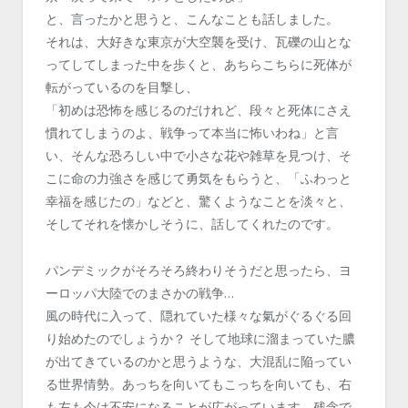
と、言ったかと思うと、こんなことも話しました。
それは、大好きな東京が大空襲を受け、瓦礫の山とな
ってしてしまった中を歩くと、あちらこちらに死体が
転がっているのを目撃し、
「初めは恐怖を感じるのだけれど、段々と死体にさえ
慣れてしまうのよ、戦争って本当に怖いわね」と言
い、そんな恐ろしい中で小さな花や雑草を見つけ、そ
こに命の力強さを感じて勇気をもらうと、「ふわっと
幸福を感じたの」などと、驚くようなことを淡々と、
そしてそれを懐かしそうに、話してくれたのです。
パンデミックがそろそろ終わりそうだと思ったら、ヨ
ーロッパ大陸でのまさかの戦争…
風の時代に入って、隠れていた様々な氣がぐるぐる回
り始めたのでしょうか？ そして地球に溜まっていた膿
が出てきているのかと思うような、大混乱に陥ってい
る世界情勢。あっちを向いてもこっちを向いても、右
も左も今は不安になることが広がっています。残念で