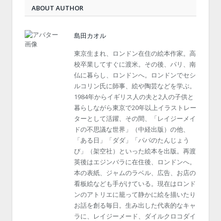
ABOUT AUTHOR
島田カオル
東京生まれ、ロンドン在住の絵本作家。高
校卒業してすぐに渡米。その後、パリ、南
仏に暮らし、ロンドンへ。ロンドンでセシ
ルコリン氏に師事、絵や陶芸などを学ぶ。
1984年からイギリス人の夫と2人の子供と
暮らしながら東京で20年以上イラストレー
ターとして活躍、その間、「レイジーメイ
ドの不思議な世界」（中経出版）の他、
「ある日」「ダダ」「パパのたんじょう
び」（架空社）といった絵本を出版。再渡
英後はエジンバラに在住後、ロンドンへ。
本の表紙、ジャムのラベル、広告、お店の
看板絵なども手がけている。現在はロンド
ンのアトリエに籠って静かに絵を描いたり
お話を創る毎日。生み出した代表的なキャ
ラに、レイジーメード、ダイルクロコダイ