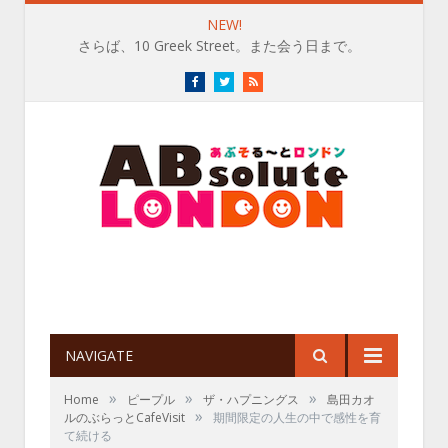
NEW!
さらば、10 Greek Street。また会う日まで。
Facebook
Twitter
RSS
NAVIGATE
»
»
»
Home
ピープル
ザ・ハプニングス
島田カオ
»
ルのぶらっとCafeVisit
期間限定の人生の中で感性を育
て続ける