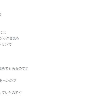
ど
には
シック音楽を
ッサンで
場所でもあるのです
あったので
していたのです