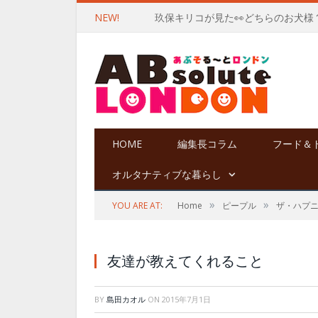
NEW!
玖保キリコが見た👀どちらのお犬様
HOME
編集長コラム
フード＆
オルタナティブな暮らし
»
»
YOU ARE AT:
Home
ピープル
ザ・ハプ
友達が教えてくれること
BY
島田カオル
ON
2015年7月1日