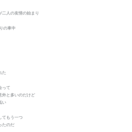
が二人の友情の始まり
りの車中
れた
会って
意外と多いのだけど
低い
してもう一つ
ったのだ