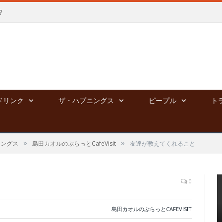
？
ドリンク
ザ・ハプニングス
ピープル
ト
»
»
ニングス
島田カオルのぶらっとCafeVisit
友達が教えてくれること
0
島田カオルのぶらっとCAFEVISIT