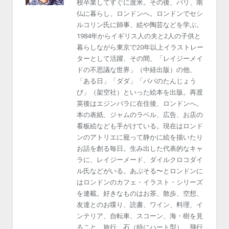
校卒業してすぐに渡米。その後、パリ、南
仏に暮らし、ロンドンへ。ロンドンでセシ
ルコリン氏に師事、絵や陶芸などを学ぶ。
1984年からイギリス人の夫と2人の子供と
暮らしながら東京で20年以上イラストレー
ターとして活躍、その間、「レイジーメイ
ドの不思議な世界」（中経出版）の他、
「ある日」「ダダ」「パパのたんじょう
び」（架空社）といった絵本を出版。再渡
英後はエジンバラに在住後、ロンドンへ。
本の表紙、ジャムのラベル、広告、お店の
看板絵なども手がけている。現在はロンド
ンのアトリエに籠って静かに絵を描いたり
お話を創る毎日。生み出した代表的なキャ
ラに、レイジーメード、ダイルクロコダイ
ル氏などがいる。あぶそる〜とロンドンに
はロンドンのカフェ・イラスト・シリーズ
を連載。好きなものはお茶、散歩、空想、
友達とのお喋り、読書、ワイン、料理、イ
ンテリア、自転車、スコーン、海・樹を見
ること、旅行、石（特にハート型）、飛行