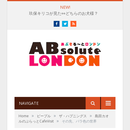
NEW!
祝！『くまのプーさん』生誕100周年♡プー・カントリーへ行
Facebook
Twitter
RSS
NAVIGATE
»
»
»
Home
ピープル
ザ・ハプニングス
島田カオ
»
ルのぶらっとCafeVisit
その先、バラ色の世界