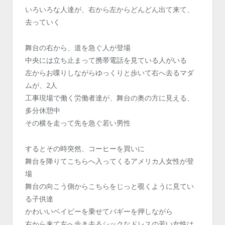
いろいろな人達が、右から左からどんどん出て来て、
去っていく
舞台の右から、道を急ぐ人が登場
中央には立ち止まって携帯電話を見ている人がいる
左からお喋りしながらゆっくりと歩いて右へ去るマダ
ムが、2人
工事現場で働く労働者達が、舞台の奥の方に見える、
多分休憩中
その横を走って先を急ぐ若い男性
するとその時突然、コーヒーを買いに
舞台を降りてこちらへ入ってくるアメリカ人女性が登
場
舞台の向こう側からこちらをじっと覗くように見てい
る子供達
かわいいベイビーを乗せてバギーを押しながら
右から来て左へ歩き去るシックなドレスの若い女性は