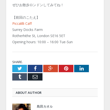
ぜひお散歩ロンドンしてみてね！
【前回のこたえ】
Piccalilli Caff
Surrey Docks Farm
Rotherhithe St, London SE16 5ET
Opening hours: 10:00 – 16:00 Tue-Sun
SHARE.
Twitter
Facebook
Google+
Pinterest
LinkedIn
Tumblr
Email
ABOUT AUTHOR
島田カオル