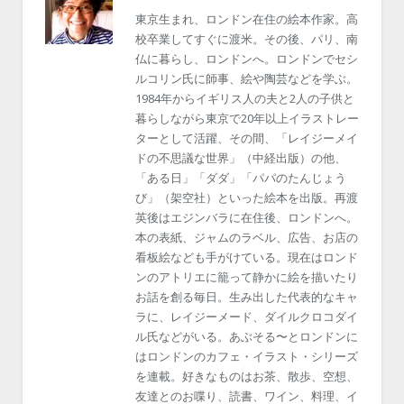
東京生まれ、ロンドン在住の絵本作家。高
校卒業してすぐに渡米。その後、パリ、南
仏に暮らし、ロンドンへ。ロンドンでセシ
ルコリン氏に師事、絵や陶芸などを学ぶ。
1984年からイギリス人の夫と2人の子供と
暮らしながら東京で20年以上イラストレー
ターとして活躍、その間、「レイジーメイ
ドの不思議な世界」（中経出版）の他、
「ある日」「ダダ」「パパのたんじょう
び」（架空社）といった絵本を出版。再渡
英後はエジンバラに在住後、ロンドンへ。
本の表紙、ジャムのラベル、広告、お店の
看板絵なども手がけている。現在はロンド
ンのアトリエに籠って静かに絵を描いたり
お話を創る毎日。生み出した代表的なキャ
ラに、レイジーメード、ダイルクロコダイ
ル氏などがいる。あぶそる〜とロンドンに
はロンドンのカフェ・イラスト・シリーズ
を連載。好きなものはお茶、散歩、空想、
友達とのお喋り、読書、ワイン、料理、イ