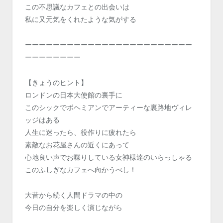
この不思議なカフェとの出会いは
私に又元気をくれたような気がする
ーーーーーーーーーーーーーーーーーーーーーーーー
ーーーーーーーー
【きょうのヒント】
ロンドンの日本大使館の裏手に
このシックでボヘミアンでアーティーな裏路地ヴィレ
ッジはある
人生に迷ったら、役作りに疲れたら
素敵なお花屋さんの近くにあって
心地良い声でお喋りしている女神様達のいらっしゃる
このふしぎなカフェへ向かうべし！
大昔から続く人間ドラマの中の
今日の自分を楽しく演じながら