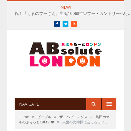
NEW!
玖保キリコが見た👀ベリー・ブリティッシュ
Facebook
Twitter
RSS
NAVIGATE
»
»
»
Home
ピープル
ザ・ハプニングス
島田カオ
»
ルのぶらっとCafeVisit
人生の女神様に会えるカフェ