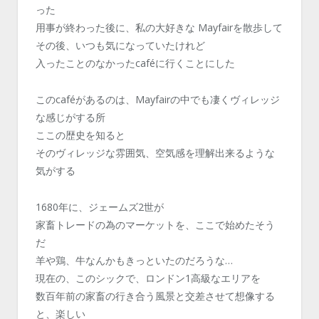
った
用事が終わった後に、私の大好きな Mayfairを散歩して
その後、いつも気になっていたけれど
入ったことのなかったcaféに行くことにした
このcaféがあるのは、Mayfairの中でも凄くヴィレッジ
な感じがする所
ここの歴史を知ると
そのヴィレッジな雰囲気、空気感を理解出来るような
気がする
1680年に、ジェームズ2世が
家畜トレードの為のマーケットを、ここで始めたそう
だ
羊や鶏、牛なんかもきっといたのだろうな…
現在の、このシックで、ロンドン1高級なエリアを
数百年前の家畜の行き合う風景と交差させて想像する
と、楽しい