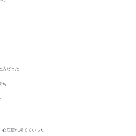
た店だった
落ち
て
、心底疲れ果てていった