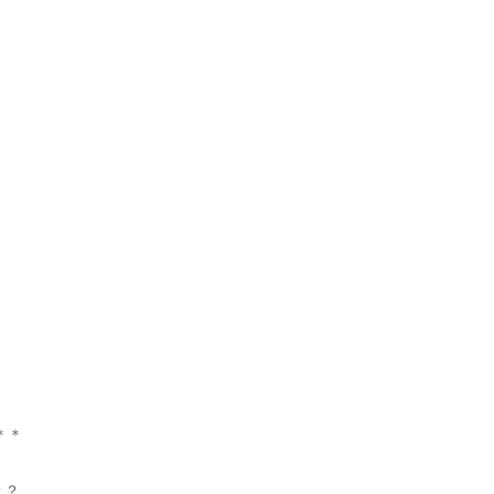
＊＊
？？