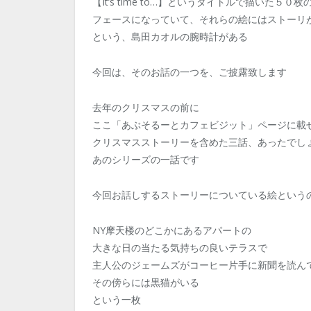
【It’s time to…】というタイトルで描いた５０枚
フェースになっていて、それらの絵にはストーリ
という、島田カオルの腕時計がある
今回は、そのお話の一つを、ご披露致します
去年のクリスマスの前に
ここ「あぶそるーとカフェビジット」ページに載
クリスマスストーリーを含めた三話、あったでし
あのシリーズの一話です
今回お話しするストーリーについている絵という
NY摩天楼のどこかにあるアパートの
大きな日の当たる気持ちの良いテラスで
主人公のジェームズがコーヒー片手に新聞を読ん
その傍らには黒猫がいる
という一枚