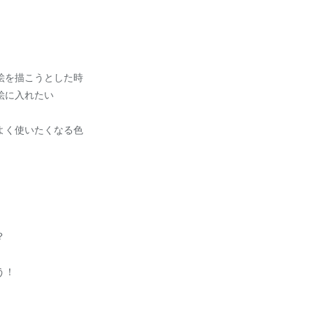
絵を描こうとした時
絵に入れたい
よく使いたくなる色
？
う！