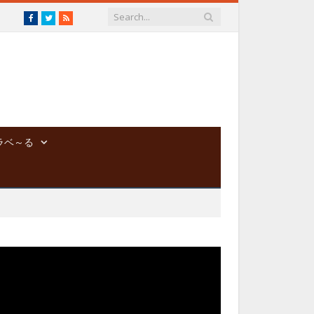
Facebook
Twitter
RSS
ラベ～る
動
画
プ
レ
ー