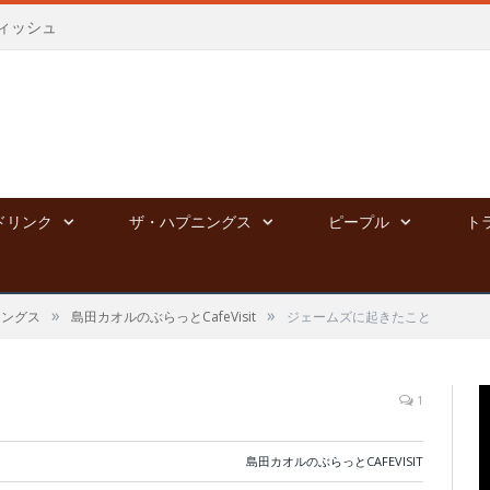
ィッシュ
ドリンク
ザ・ハプニングス
ピープル
ト
»
»
ニングス
島田カオルのぶらっとCafeVisit
ジェームズに起きたこと
1
島田カオルのぶらっとCAFEVISIT