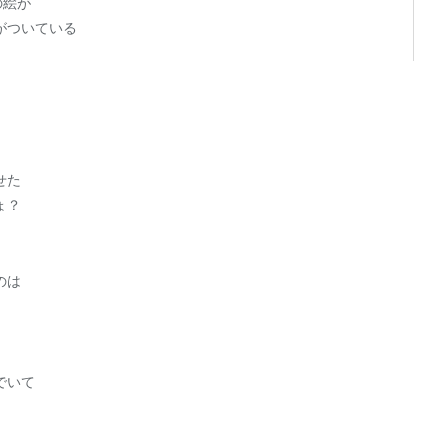
の絵が
がついている
せた
ょ？
のは
でいて