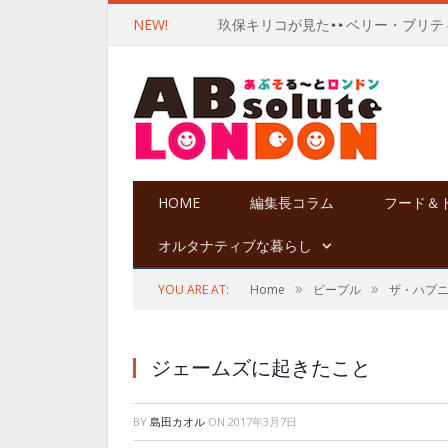
NEW!
玖保キリコが見た
ベリー・ブリテ
HOME
編集長コラム
フード＆
オルタナティブな暮らし
»
»
YOU ARE AT:
Home
ピープル
ザ・ハプ
ジェームズに起きたこと
BY
島田カオル
ON
2017年3月7日