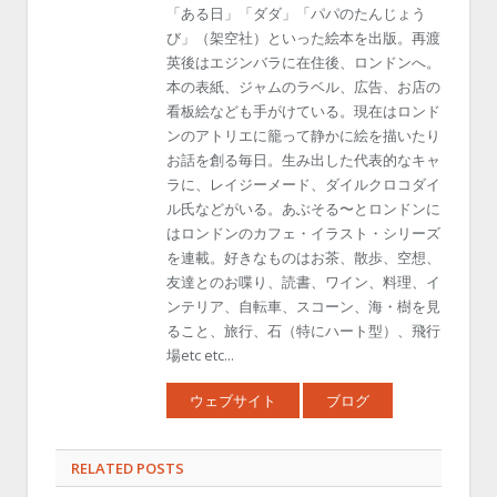
「ある日」「ダダ」「パパのたんじょう
び」（架空社）といった絵本を出版。再渡
英後はエジンバラに在住後、ロンドンへ。
本の表紙、ジャムのラベル、広告、お店の
看板絵なども手がけている。現在はロンド
ンのアトリエに籠って静かに絵を描いたり
お話を創る毎日。生み出した代表的なキャ
ラに、レイジーメード、ダイルクロコダイ
ル氏などがいる。あぶそる〜とロンドンに
はロンドンのカフェ・イラスト・シリーズ
を連載。好きなものはお茶、散歩、空想、
友達とのお喋り、読書、ワイン、料理、イ
ンテリア、自転車、スコーン、海・樹を見
ること、旅行、石（特にハート型）、飛行
場etc etc...
ウェブサイト
ブログ
RELATED POSTS