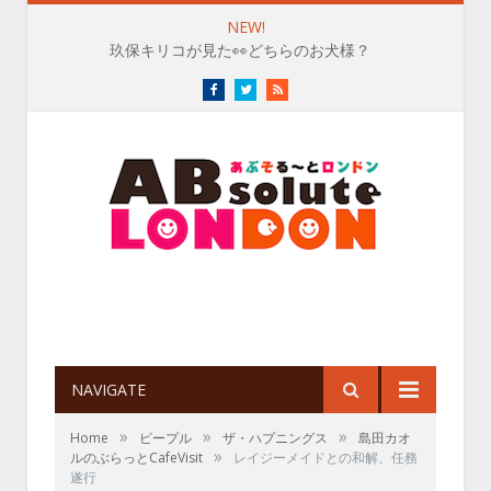
NEW!
玖保キリコが見た👀どちらのお犬様？
Facebook
Twitter
RSS
NAVIGATE
»
»
»
Home
ピープル
ザ・ハプニングス
島田カオ
»
ルのぶらっとCafeVisit
レイジーメイドとの和解、任務
遂行