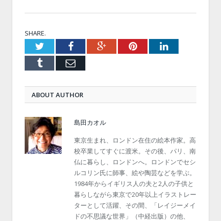
SHARE.
Twitter
Facebook
Google+
Pinterest
LinkedIn
Tumblr
Email
ABOUT AUTHOR
島田カオル
東京生まれ、ロンドン在住の絵本作家。高
校卒業してすぐに渡米。その後、パリ、南
仏に暮らし、ロンドンへ。ロンドンでセシ
ルコリン氏に師事、絵や陶芸などを学ぶ。
1984年からイギリス人の夫と2人の子供と
暮らしながら東京で20年以上イラストレー
ターとして活躍、その間、「レイジーメイ
ドの不思議な世界」（中経出版）の他、