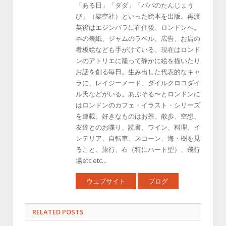
「ある日」「ダダ」「パパのたんじょう
び」（架空社）といった絵本を出版。再渡
英後はエジンバラに在住後、ロンドンへ。
本の表紙、ジャムのラベル、広告、お店の
看板絵なども手がけている。現在はロンド
ンのアトリエに籠って静かに絵を描いたり
お話を創る毎日。生み出した代表的なキャ
ラに、レイジーメード、ダイルクロコダイ
ル氏などがいる。あぶそる〜とロンドンに
はロンドンのカフェ・イラスト・シリーズ
を連載。好きなものはお茶、散歩、空想、
友達とのお喋り、読書、ワイン、料理、イ
ンテリア、自転車、スコーン、海・樹を見
ること、旅行、石（特にハート型）、飛行
場etc etc...
ウェブサイト
ブログ
RELATED POSTS