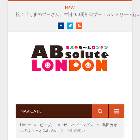
NEW!
祝！『くまのプーさん』生誕100周年♡プー・カントリーへ行
Facebook
Twitter
RSS
NAVIGATE
»
»
»
Home
ピープル
ザ・ハプニングス
島田カオ
»
ルのぶらっとCafeVisit
下町の匂い