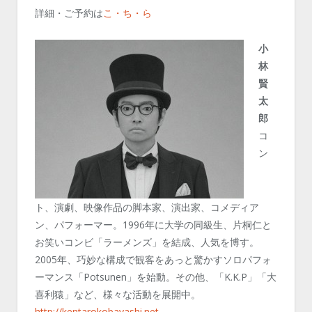
詳細・ご予約は
こ・ち・ら
小
林
賢
太
郎
コ
ン
ト、演劇、映像作品の脚本家、演出家、コメディア
ン、パフォーマー。1996年に大学の同級生、片桐仁と
お笑いコンビ「ラーメンズ」を結成、人気を博す。
2005年、巧妙な構成で観客をあっと驚かすソロパフォ
ーマンス「Potsunen」を始動。その他、「K.K.P」「大
喜利猿」など、様々な活動を展開中。
http://kentarokobayashi.net