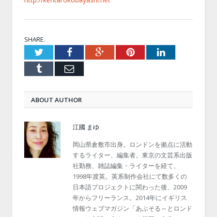
SHARE.
Twitter
Facebook
Google+
Pinterest
LinkedIn
Tumblr
Email
ABOUT AUTHOR
江國 まゆ
岡山県倉敷市出身。ロンドンを拠点に活動
するライター、編集者。東京の文芸系出版
社勤務、雑誌編集・ライターを経て、
1998年渡英。英系制作会社にて数多くの
日本語プロジェクトに関わった後、2009
年からフリーランス。2014年にイギリス
情報ウェブマガジン「あぶそる～とロンド