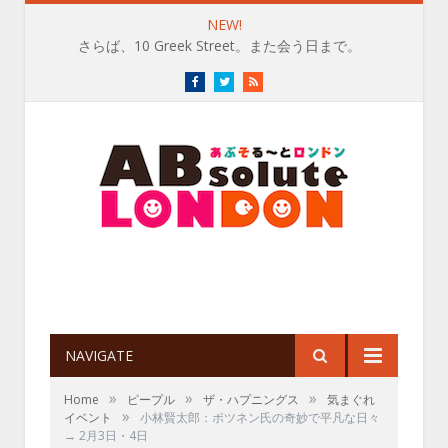
NEW!
さらば、10 Greek Street。また会う日まで。
Facebook
Twitter
RSS
NAVIGATE
»
»
»
Home
ピープル
ザ・ハプニングス
気まぐれ
»
イベント
小林賢太郎：ポツネン氏の奇妙で平凡な日々
→ 2月3日・4日