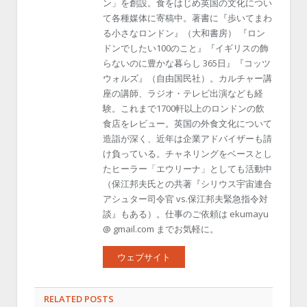
ン」を創設。食をはじめ英国の文化につい
て各種媒体に寄稿中。著書に『歩いてまわ
る小さなロンドン』（大和書房） 『ロン
ドンでしたい100のこと』『イギリスの飾
らないのに豊かな暮らし 365日』『コッツ
ウォルズ』（自由国民社）。カルチャー講
座の講師、ラジオ・テレビ出演なども経
験。これまで1700軒以上のロンドンの飲
食店をレビュー。英国の外食文化について
造詣が深く、近年は企業アドバイザーも請
け負っている。チャネリングをベースとし
たヒーラー「エウリーナ」としても活動中
（保江邦夫氏との共著『シリウス宇宙連合
アシュター司令官 vs.保江邦夫緊急指令対
談』もある）。仕事のご依頼は ekumayu
@ gmail.com までお気軽に。
ウェブサイト
RELATED POSTS