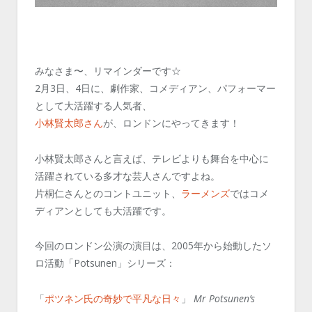
みなさま〜、リマインダーです☆
2月3日、4日に、劇作家、コメディアン、パフォーマー
として大活躍する人気者、
小林賢太郎さん
が、ロンドンにやってきます！
小林賢太郎さんと言えば、テレビよりも舞台を中心に
活躍されている多才な芸人さんですよね。
片桐仁さんとのコントユニット、
ラーメンズ
ではコメ
ディアンとしても大活躍です。
今回のロンドン公演の演目は、2005年から始動したソ
ロ活動「Potsunen」シリーズ：
「
ポツネン氏の奇妙で平凡な日々
」
Mr Potsunen’s