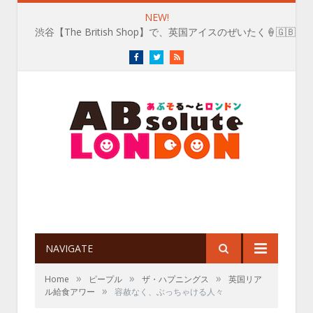
NEW!
渋谷【The British Shop】で、英国アイスのぜいたく🍦🇬🇧
Facebook
Twitter
RSS
NAVIGATE
»
»
»
Home
ピープル
ザ・ハプニングス
英国リア
»
ル給食アワー
容赦なく、ぶっちゃける人々