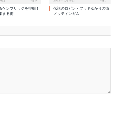
24日
0
2022年5月19日
0
るケンブリッジを徘徊！
伝説のロビン・フッドゆかりの街
集まる街
ノッティンガム