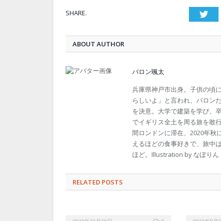
SHARE.
Twi
ABOUT AUTHOR
バロン颯太
兵庫県神戸市出身。子供の頃
らしいよ」と言われ、バロンだ
を決意。大学で建築を学び、卒業
でイギリス全土を周る旅を敢
間ロンドンに滞在、2020年
えるほどの食事好きで、旅中
ほど。Illustration by なぽりん
RELATED POSTS