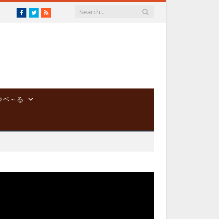
Facebook
Twitter
RSS
ラベ～る
動
画
プ
レ
ー