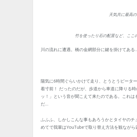
天気共に最高の
竹を使ったり石の配置など、ここ
川の流れに遭遇。橋の金網部分に鍵を掛けてある
陽気に6時間ぐらいかけて走り、とうとうピーターラビ
着寸前！ だったのだが、歩道から車道に降りる
ッ！」という音が聞こえて来たのである。これは
だ…
ふふふ、しかしこんな事もあろうかとタイヤのチ
めてで我輩はYouTubeで取り替え方法を観なが