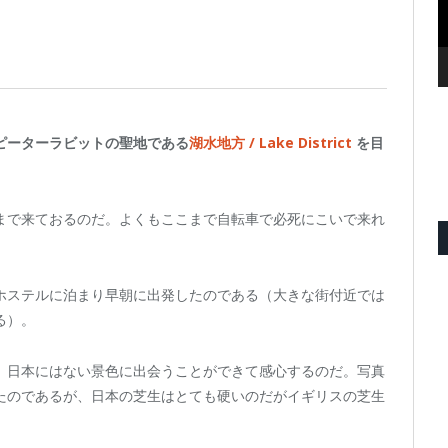
ピーターラビットの聖地である
湖水地方 / Lake District
を目
まで来ておるのだ。よくもここまで自転車で必死にこいで来れ
ホステルに泊まり早朝に出発したのである（大きな街付近では
る）。
、日本にはない景色に出会うことができて感心するのだ。写真
たのであるが、日本の芝生はとても硬いのだがイギリスの芝生