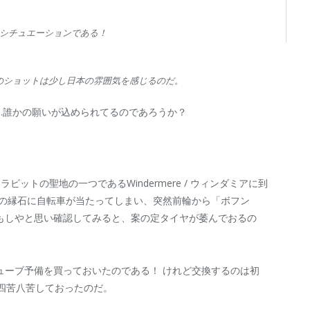
シチュエーションである！
のショットは少し日本の雰囲気を感じるのだ。
…誰かの願いが込められてるのであろうか？
ットの聖地の一つであるWindermere / ウィンダミアに到
時の縁石に自転車が当たってしまい、突然前輪から「ボフン
もしやと思い確認してみると、案の定タイヤが萎んでおるの
ューブ予備を買っておいたのである！ けれど交換するのは初
ら四苦八苦しておったのだ。