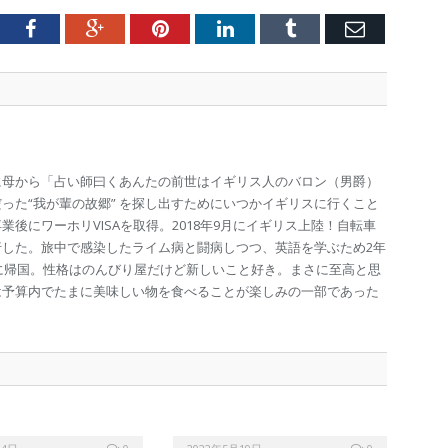
tter
Facebook
Google+
Pinterest
LinkedIn
Tumblr
Email
に母から「占い師曰くあんたの前世はイギリス人のバロン（男爵）
った“我が輩の故郷” を探し出すためにいつかイギリスに行くこと
後にワーホリVISAを取得。2018年9月にイギリス上陸！自転車
行した。旅中で感染したライム病と闘病しつつ、英語を学ぶため2年
秋に帰国。性格はのんびり屋だけど新しいこと好き。まさに至高と思
は予算内でたまに美味しい物を食べることが楽しみの一部であった