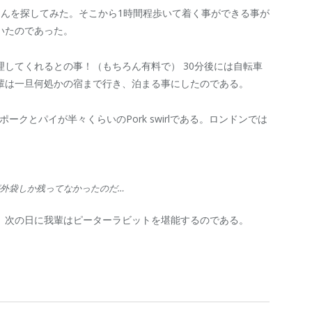
さんを探してみた。そこから1時間程歩いて着く事ができる事が
いたのであった。
してくれるとの事！（もちろん有料で） 30分後には自転車
輩は一旦何処かの宿まで行き、泊まる事にしたのである。
ークとパイが半々くらいのPork swirlである。ロンドンでは
外袋しか残ってなかったのだ…
、次の日に我輩はピーターラビットを堪能するのである。