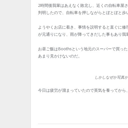
2時間後我輩はあえなく敗北し、近くの自転車屋
判明したので、自転車を押しながらとぼとぼと歩
ようやくお店に着き、事情を説明すると直ぐに修理
が元通りになり、雨が降ってきだした事もあり我
お昼ご飯はBoothsという地元のスーパーで買ったポ
あまり見かけないのだ。
しかしなぜか写真が
今日は疲労が溜まっていたので英気を養ってから