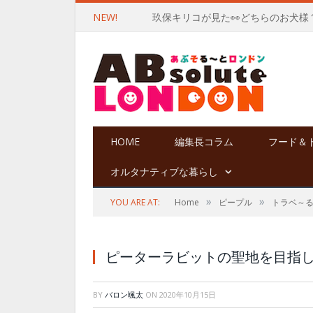
NEW!
玖保キリコが見た👀どちらのお犬様
HOME
編集長コラム
フード＆
オルタナティブな暮らし
»
»
YOU ARE AT:
Home
ピープル
トラベ～
ピーターラビットの聖地を目指
BY
バロン颯太
ON
2020年10月15日