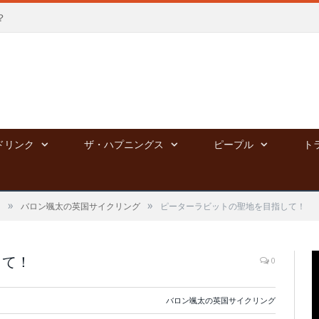
？
ドリンク
ザ・ハプニングス
ピープル
ト
»
»
る
バロン颯太の英国サイクリング
ピーターラビットの聖地を目指して！
して！
0
バロン颯太の英国サイクリング