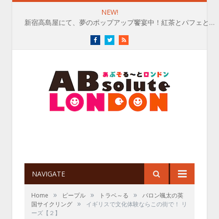
NEW!
新宿高島屋にて、夢のポップアップ饗宴中！紅茶とパフェとマフィンと⭐︎～8/4
Facebook
Twitter
RSS
NAVIGATE
»
»
»
Home
ピープル
トラベ～る
バロン颯太の英
»
国サイクリング
イギリスで文化体験ならこの街で！ リ
ーズ【２】