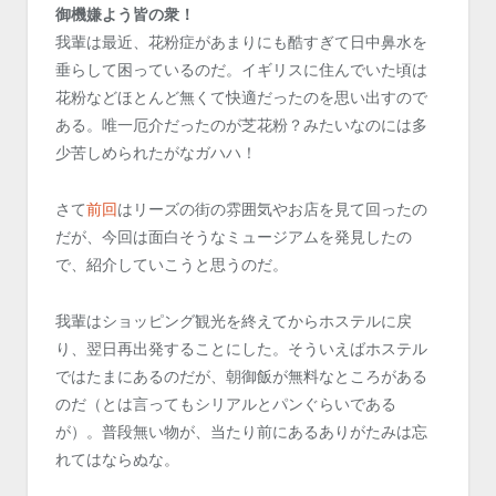
御機嫌よう皆の衆！
我輩は最近、花粉症があまりにも酷すぎて日中鼻水を
垂らして困っているのだ。イギリスに住んでいた頃は
花粉などほとんど無くて快適だったのを思い出すので
ある。唯一厄介だったのが芝花粉？みたいなのには多
少苦しめられたがなガハハ！
さて
前回
はリーズの街の雰囲気やお店を見て回ったの
だが、今回は面白そうなミュージアムを発見したの
で、紹介していこうと思うのだ。
我輩はショッピング観光を終えてからホステルに戻
り、翌日再出発することにした。そういえばホステル
ではたまにあるのだが、朝御飯が無料なところがある
のだ（とは言ってもシリアルとパンぐらいである
が）。普段無い物が、当たり前にあるありがたみは忘
れてはならぬな。