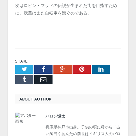
次はロビン・フッドの伝説が生まれた街を目指すため
に、我輩はまた自転車を漕ぐのである。
SHARE.
Twitter
Facebook
Google+
Pinterest
LinkedIn
Tumblr
Email
ABOUT AUTHOR
バロン颯太
兵庫県神戸市出身。子供の頃に母から「占
い師曰くあんたの前世はイギリス人のバロ