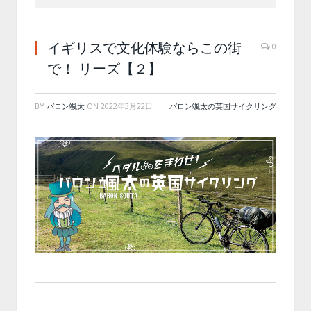
イギリスで文化体験ならこの街
0
で！ リーズ【２】
BY
バロン颯太
ON
2022年3月22日
バロン颯太の英国サイクリング