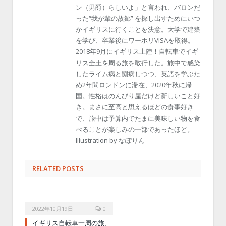
ン（男爵）らしいよ」と言われ、バロンだ
った“我が輩の故郷” を探し出すためにいつ
かイギリスに行くことを決意。大学で建築
を学び、卒業後にワーホリVISAを取得。
2018年9月にイギリス上陸！自転車でイギ
リス全土を周る旅を敢行した。旅中で感染
したライム病と闘病しつつ、英語を学ぶた
め2年間ロンドンに滞在、2020年秋に帰
国。性格はのんびり屋だけど新しいこと好
き。まさに至高と思えるほどの食事好き
で、旅中は予算内でたまに美味しい物を食
べることが楽しみの一部であったほど。
Illustration by なぽりん
RELATED POSTS
2022年10月19日
0
イギリス自転車一周の旅、