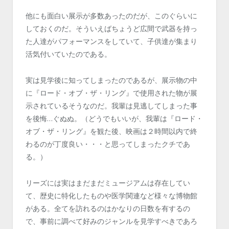
他にも面白い展示が多数あったのだが、このぐらいに
しておくのだ。そういえばちょうど広間で武器を持っ
た人達がパフォーマンスをしていて、子供達が集まり
活気付いていたのである。
実は見学後に知ってしまったのであるが、展示物の中
に『ロード・オブ・ザ・リング』で使用された物が展
示されているそうなのだ。我輩は見逃してしまった事
を後悔…ぐぬぬ。（どうでもいいが、我輩は『ロード・
オブ・ザ・リング』を観た後、映画は２時間以内で終
わるのが丁度良い・・・と思ってしまったクチであ
る。）
リーズには実はまだまだミュージアムは存在してい
て、歴史に特化したものや医学関連など様々な博物館
がある。全てを訪れるのはかなりの日数を有するの
で、事前に調べて好みのジャンルを見学すべきであろ