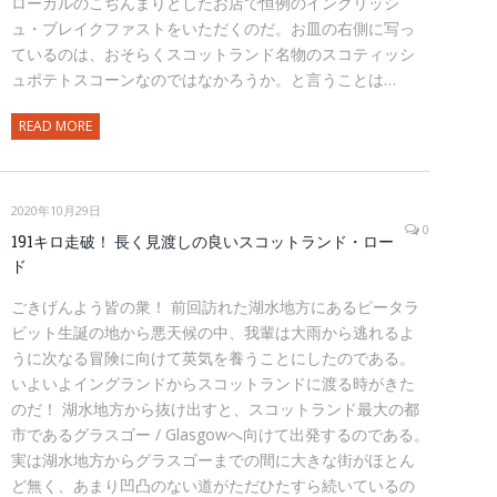
ローカルのこぢんまりとしたお店で恒例のイングリッシ
ュ・ブレイクファストをいただくのだ。お皿の右側に写っ
ているのは、おそらくスコットランド名物のスコティッシ
ュポテトスコーンなのではなかろうか。と言うことは…
READ MORE
2020年10月29日
0
191キロ走破！ 長く見渡しの良いスコットランド・ロー
ド
ごきげんよう皆の衆！ 前回訪れた湖水地方にあるピータラ
ビット生誕の地から悪天候の中、我輩は大雨から逃れるよ
うに次なる冒険に向けて英気を養うことにしたのである。
いよいよイングランドからスコットランドに渡る時がきた
のだ！ 湖水地方から抜け出すと、スコットランド最大の都
市であるグラスゴー / Glasgowへ向けて出発するのである。
実は湖水地方からグラスゴーまでの間に大きな街がほとん
ど無く、あまり凹凸のない道がただひたすら続いているの