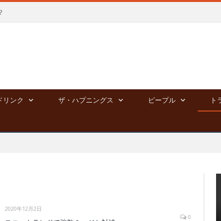
？
ドリンク
ザ・ハプニングス
ピープル
ト
2020年12月2日
0