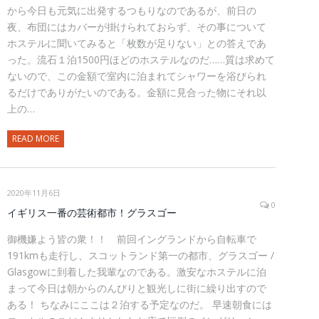
から今日も元気に出発するつもりなのであるが、前日の
夜、布団にはカバーが掛けられておらず、その事について
ホステルに聞いてみると「枚数が足りない」との答えであ
った。流石１泊1500円ほどのホステルなのだ……質は求めて
ないので、この金額で室内に泊まれてシャワーを浴びられ
るだけでありがたいのである。金額に見合った物にそれ以
上の…
READ MORE
2020年11月6日
0
イギリス一番の芸術都市！グラスゴー
御機嫌よう皆の衆！！ 前回イングランドから自転車で
191kmも走行し、スコットランド第一の都市、グラスゴー /
Glasgowに到着した我輩なのである。激安なホステルに泊
まって今日は朝からのんびりと観光しに街に繰り出すので
ある！ ちなみにここは２泊する予定なのだ。 早速朝食には