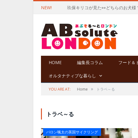
NEW!
玖保キリコが見た👀どちらのお犬様
HOME
編集長コラム
フード＆
オルタナティブな暮らし
»
YOU ARE AT:
Home
トラベ～る
トラベ～る
バロン颯太の英国サイクリング