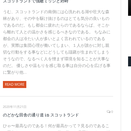
スコットランドで強敵ミッジと対峙
うむ、スコットランドの南側には心洗われる湖や壮大な森
林があり、その中を駆け抜けるのはとても気分の良いもの
であるのだ。もし都会に疲れたらのであるならば、そこか
ら離れて人との温かさを感じるべきなのである。 ちなみに
都会の人は冷たい人が多いとよく言われているのである
が、実際は集団心理が働いてしまい、１人が誰かに対し親
切な行動をする事などにどうしても躊躇が生まれてしまう
そうなので、なるべく人を憎まず環境を知ることが大事な
のだ。 優しさや温もりを感じ取る事は自分の心を広げる事
に繋がり他…
READ MORE
2020年11月21日
0
のどかな田舎の通り道 in スコットランド
ひゃ〜最高なのである！何が最高かって？見るのであるこ