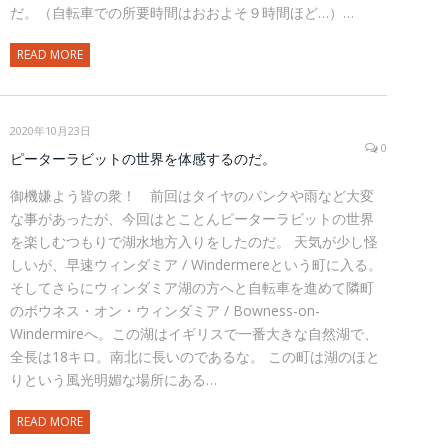
だ。（自転車での所要時間はおおよそ９時間ほど…）…
READ MORE
2020年10月23日
0
ピーターラビットの世界を体感するのだ。
御機嫌よう皆の衆！ 前回はタイヤのパンクや雨など大変
な事があったが、今回はとことんピーターラビットの世界
を楽しむつもりで湖水地方入りをしたのだ。 天気が少し怪
しいが、早速ウィンダミア / Windermereという町に入る。
そしてさらにウィンダミア湖の方へと自転車を進めて隣町
のボウネス・オン・ウィンダミア / Bowness-on-
Windermireへ。この湖はイギリスで一番大きな自然湖で、
全長は18キロ。南北に長いのであるな。 この町は湖のほと
りという風光明媚な場所にある…
READ MORE