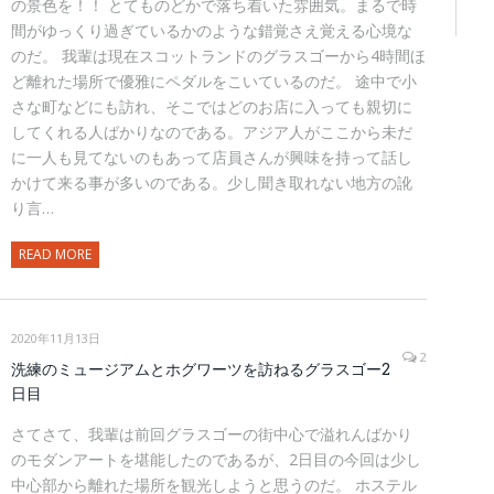
の景色を！！ とてものどかで落ち着いた雰囲気。まるで時
間がゆっくり過ぎているかのような錯覚さえ覚える心境な
のだ。 我輩は現在スコットランドのグラスゴーから4時間ほ
ど離れた場所で優雅にペダルをこいているのだ。 途中で小
さな町などにも訪れ、そこではどのお店に入っても親切に
してくれる人ばかりなのである。アジア人がここから未だ
に一人も見てないのもあって店員さんが興味を持って話し
かけて来る事が多いのである。少し聞き取れない地方の訛
り言…
READ MORE
2020年11月13日
2
洗練のミュージアムとホグワーツを訪ねるグラスゴー2
日目
さてさて、我輩は前回グラスゴーの街中心で溢れんばかり
のモダンアートを堪能したのであるが、2日目の今回は少し
中心部から離れた場所を観光しようと思うのだ。 ホステル