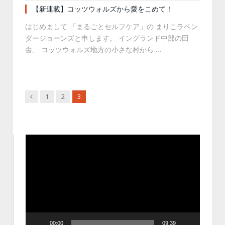
【新連載】コッツウォルズから愛をこめて！
はじめまして 「まるごとセルフケア」の まりこラベン
ダージョーンズと申します。 イングランド中部の田
舎、 コッツウォルズ地方の小さな村から …
Previous
1
2
3
動
画
プ
レ
ー
ヤ
ー
00:00
09:39