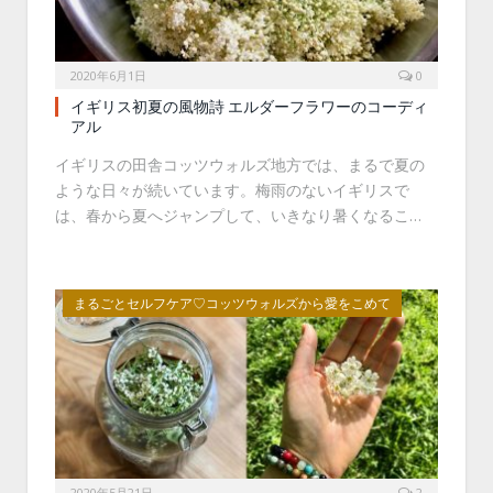
2020年6月1日
0
イギリス初夏の風物詩 エルダーフラワーのコーディ
アル
イギリスの田舎コッツウォルズ地方では、まるで夏の
ような日々が続いています。梅雨のないイギリスで
は、春から夏へジャンプして、いきなり暑くなるこ…
まるごとセルフケア♡コッツウォルズから愛をこめて
2020年5月21日
2