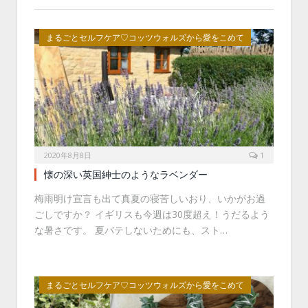
まるごとセルフケア♡コッツウォルズから愛をこめて
2020年8月8日
1
懐の深い英国紳士のようなラベンダー
梅雨明け宣言も出て真夏の寝苦しいおり、いかがお過
ごしですか？ イギリスも今週は30度超え！うだるよう
な暑さです。 夏バテしないためにも、スト…
まるごとセルフケア♡コッツウォルズから愛をこめて