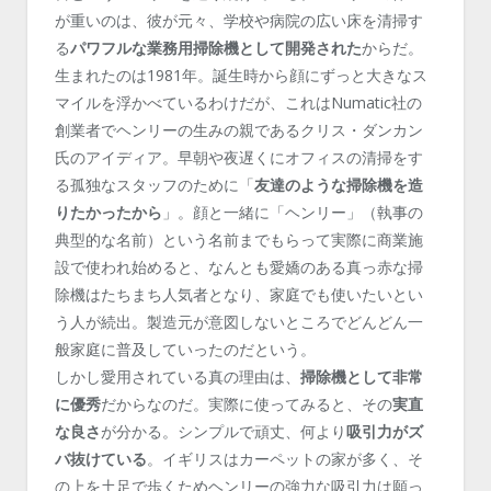
が重いのは、彼が元々、学校や病院の広い床を清掃す
る
パワフルな業務用掃除機として開発された
からだ。
生まれたのは1981年。誕生時から顔にずっと大きなス
マイルを浮かべているわけだが、これはNumatic社の
創業者でヘンリーの生みの親であるクリス・ダンカン
氏のアイディア。早朝や夜遅くにオフィスの清掃をす
る孤独なスタッフのために「
友達のような掃除機を造
りたかったから
」。顔と一緒に「ヘンリー」（執事の
典型的な名前）という名前までもらって実際に商業施
設で使われ始めると、なんとも愛嬌のある真っ赤な掃
除機はたちまち人気者となり、家庭でも使いたいとい
う人が続出。製造元が意図しないところでどんどん一
般家庭に普及していったのだという。
しかし愛用されている真の理由は、
掃除機として非常
に優秀
だからなのだ。実際に使ってみると、その
実直
な良さ
が分かる。シンプルで頑丈、何より
吸引力がズ
バ抜けている
。イギリスはカーペットの家が多く、そ
の上を土足で歩くためヘンリーの強力な吸引力は願っ