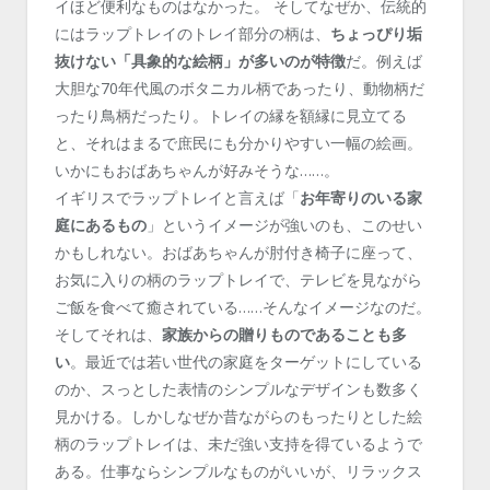
イほど便利なものはなかった。 そしてなぜか、伝統的
にはラップトレイのトレイ部分の柄は、
ちょっぴり垢
抜けない「具象的な絵柄」が多いのが特徴
だ。例えば
大胆な70年代風のボタニカル柄であったり、動物柄だ
ったり鳥柄だったり。トレイの縁を額縁に見立てる
と、それはまるで庶民にも分かりやすい一幅の絵画。
いかにもおばあちゃんが好みそうな……。
イギリスでラップトレイと言えば「
お年寄りのいる家
庭にあるもの
」というイメージが強いのも、このせい
かもしれない。おばあちゃんが肘付き椅子に座って、
お気に入りの柄のラップトレイで、テレビを見ながら
ご飯を食べて癒されている……そんなイメージなのだ。
そしてそれは、
家族からの贈りものであることも多
い
。最近では若い世代の家庭をターゲットにしている
のか、スっとした表情のシンプルなデザインも数多く
見かける。しかしなぜか昔ながらのもったりとした絵
柄のラップトレイは、未だ強い支持を得ているようで
ある。仕事ならシンプルなものがいいが、リラックス