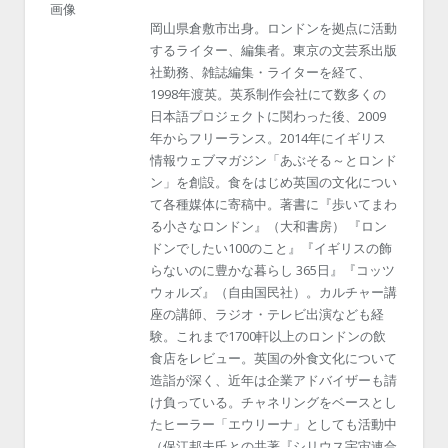
岡山県倉敷市出身。ロンドンを拠点に活動
するライター、編集者。東京の文芸系出版
社勤務、雑誌編集・ライターを経て、
1998年渡英。英系制作会社にて数多くの
日本語プロジェクトに関わった後、2009
年からフリーランス。2014年にイギリス
情報ウェブマガジン「あぶそる～とロンド
ン」を創設。食をはじめ英国の文化につい
て各種媒体に寄稿中。著書に『歩いてまわ
る小さなロンドン』（大和書房） 『ロン
ドンでしたい100のこと』『イギリスの飾
らないのに豊かな暮らし 365日』『コッツ
ウォルズ』（自由国民社）。カルチャー講
座の講師、ラジオ・テレビ出演なども経
験。これまで1700軒以上のロンドンの飲
食店をレビュー。英国の外食文化について
造詣が深く、近年は企業アドバイザーも請
け負っている。チャネリングをベースとし
たヒーラー「エウリーナ」としても活動中
（保江邦夫氏との共著『シリウス宇宙連合