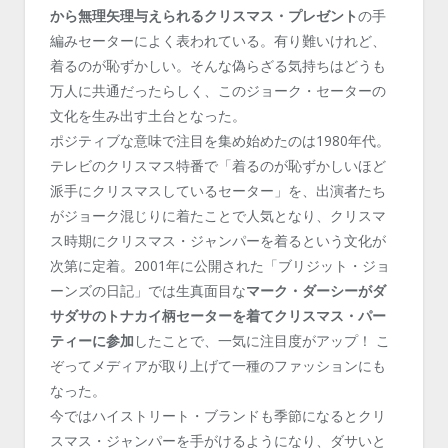
から無理矢理与えられるクリスマス・プレゼント
の手
編みセーターによく表われている。有り難いけれど、
着るのが恥ずかしい。そんな偽らざる気持ちはどうも
万人に共通だったらしく、このジョーク・セーターの
文化を生み出す土台となった。
ポジティブな意味で注目を集め始めたのは1980年代。
テレビのクリスマス特番で「着るのが恥ずかしいほど
派手にクリスマスしているセーター」を、出演者たち
がジョーク混じりに着たことで人気となり、クリスマ
ス時期にクリスマス・ジャンパーを着るという文化が
次第に定着。2001年に公開された「ブリジット・ジョ
ーンズの日記」では生真面目な
マーク・ダーシーがダ
サダサのトナカイ柄セーターを着てクリスマス・パー
ティーに参加
したことで、一気に注目度がアップ！ こ
ぞってメディアが取り上げて一種のファッションにも
なった。
今ではハイストリート・ブランドも季節になるとクリ
スマス・ジャンパーを手がけるようになり、ダサいと