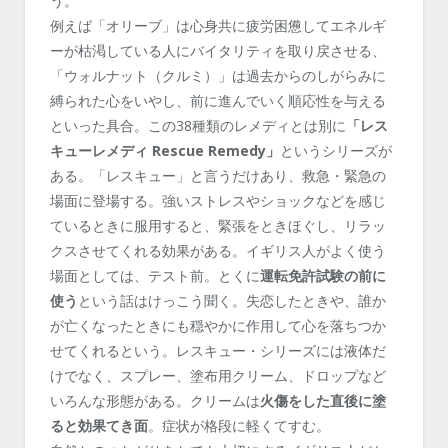
う。
例えば「オリーブ」は心身共に疲労困憊してエネルギ
ーが枯渇している人にバイタリティを取り戻させる、
「ウォルナット（クルミ）」は過去からのしがらみに
縛られた心をいやし、前に進んでいく順応性を与える
といった具合。この38種類のレメディとは別に
「レス
キューレメディ Rescue Remedy」
というシリーズが
ある。「レスキュー」と言うだけあり、救急・緊急の
場面に登場する。強いストレスやショックなどを感じ
ているときに服用すると、緊張をときほぐし、リラッ
クスさせてくれる効果がある。イギリス人がよく使う
場面としては、テスト前。とくに
運転免許試験の前に
使う
という話はけっこう聞く。失恋したときや、誰か
が亡くなったときにも穏やかに作用して心を落ちつか
せてくれるという。レスキュー・シリーズには液体だ
けでなく、スプレー、塗布用クリーム、ドロップなど
いろんな形態がある。クリームは
火傷をした直後に塗
ると効果てき面
。症状が格段に軽くてすむ。