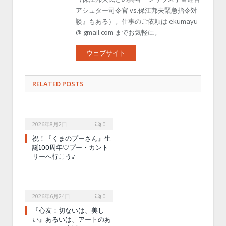
アシュター司令官 vs.保江邦夫緊急指令対
談』もある）。仕事のご依頼は ekumayu
@ gmail.com までお気軽に。
ウェブサイト
RELATED POSTS
2026年8月2日
0
祝！『くまのプーさん』生
誕100周年♡プー・カント
リーへ行こう♪
2026年6月24日
0
『心友：切ないは、美し
い』あるいは、アートのあ