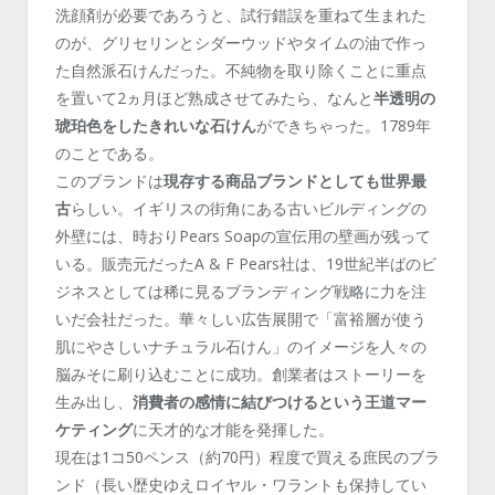
洗顔剤が必要であろうと、試行錯誤を重ねて生まれた
のが、グリセリンとシダーウッドやタイムの油で作っ
た自然派石けんだった。不純物を取り除くことに重点
を置いて2ヵ月ほど熟成させてみたら、なんと
半透明の
琥珀色をしたきれいな石けん
ができちゃった。1789年
のことである。
このブランドは
現存する商品ブランドとしても世界最
古
らしい。イギリスの街角にある古いビルディングの
外壁には、時おりPears Soapの宣伝用の壁画が残って
いる。販売元だったA & F Pears社は、19世紀半ばのビ
ジネスとしては稀に見るブランディング戦略に力を注
いだ会社だった。華々しい広告展開で「富裕層が使う
肌にやさしいナチュラル石けん」のイメージを人々の
脳みそに刷り込むことに成功。創業者はストーリーを
生み出し、
消費者の感情に結びつけるという王道マー
ケティング
に天才的な才能を発揮した。
現在は1コ50ペンス（約70円）程度で買える庶民のブラ
ンド（長い歴史ゆえロイヤル・ワラントも保持してい