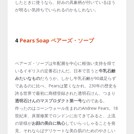
したときに使うなら、好みの具象柄が付いているほう
が明るい気持ちでいられるのかもしれない。
4
Pears Soap ペアーズ・ソープ
ペアーズ・ソープは年配層を中心に根強い支持を得て
いるイギリスの定番石けんだ。日本で言うと
牛乳石鹸
みたいなもの
だろうか。しかし牛乳石鹸が90歳足らず
であるのに比べ、Pearsは驚くなかれ、230年の歴史を
誇る世界で最初に商標登録された透明石けん、つまり
透明石けんのマスプロダクト第一号
なのである。
作ったのはコーンウォール生まれのAndrew Pears。18
世紀末、床屋修業でロンドンに出てきてみると、上流
の皆様が
お顔の美白に執心
していらっしゃることを発
見。それならばデリケートな美白肌のためのやさしい