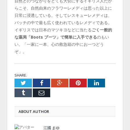
自然とのつながりをとても大切にするイギリス人だか
らこそ、自然由来のフラワーレメディは思った以上に
日常に浸透している。そしてレスキューレメディは、
バッチの中で最も広く使われているレメディである。
イギリスでは日本のマツキヨなどに当たる
ごく一般的
な薬局「Boots ブーツ」で簡単に入手できる
のもい
い。「一家に一本、心の救急箱の中にお一つどう
ぞ」。
SHARE.
Twitter
Facebook
Google+
Pinterest
LinkedIn
Tumblr
Email
ABOUT AUTHOR
江國 まゆ