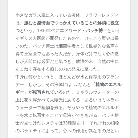
小さなガラス瓶に入っている液体、フラワーレメディ
は、
服むと感情面でつっかえていることの解消に役立
つ
という。1930年代に
エドワード・バッチ博士
という
イギリス人医師が開発したもので、けっこう歴史は長
いのだ。バッチ博士は細菌学者として世界的な名声を
得て王室医でもあった人だが、身体だけでなく心の癒
しが人間には必要だと気づき、放浪の末、自然の中に
あまねく存在する癒しの力の発見に至った。
中身は何かというと、ほとんどが水と保存用のブラン
デー。しかし、その液体には……なんと
「植物のエネル
ギー」が転写されている
のだ。ミネラルウォーターの
上に花を浮かべて太陽光にあてる、あるいはミネラル
ウォーターで植物を煮る。そうやって植物のエネルギ
ーを水に転写することで母液ができあがる。バッチ博
士が見つけたレメディは38種類あり、それぞれの植物
のバラエティによって、心への作用が異なるのだとい