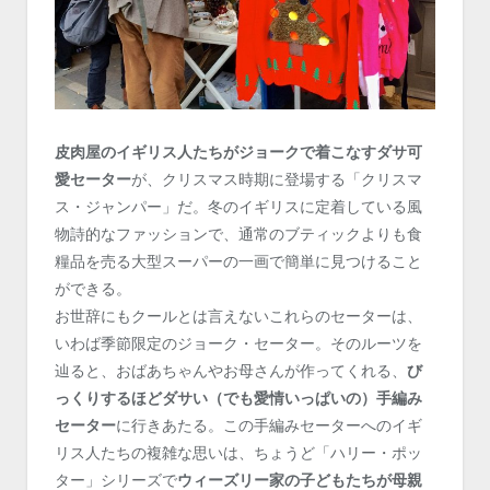
皮肉屋のイギリス人たちがジョークで着こなすダサ可
愛セーター
が、クリスマス時期に登場する「クリスマ
ス・ジャンパー」だ。冬のイギリスに定着している風
物詩的なファッションで、通常のブティックよりも食
糧品を売る大型スーパーの一画で簡単に見つけること
ができる。
お世辞にもクールとは言えないこれらのセーターは、
いわば季節限定のジョーク・セーター。そのルーツを
辿ると、おばあちゃんやお母さんが作ってくれる、
び
っくりするほどダサい（でも愛情いっぱいの）手編み
セーター
に行きあたる。この手編みセーターへのイギ
リス人たちの複雑な思いは、ちょうど「ハリー・ポッ
ター」シリーズで
ウィーズリー家の子どもたちが母親