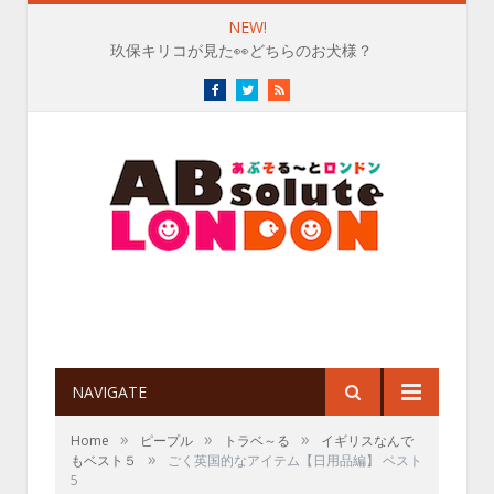
NEW!
玖保キリコが見た👀どちらのお犬様？
Facebook
Twitter
RSS
NAVIGATE
»
»
»
Home
ピープル
トラベ～る
イギリスなんで
»
もベスト５
ごく英国的なアイテム【日用品編】 ベスト
5