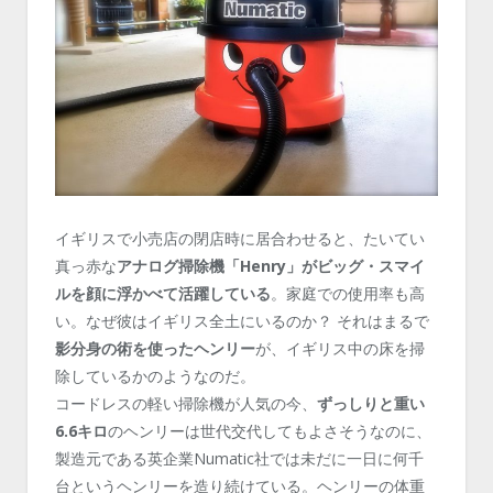
イギリスで小売店の閉店時に居合わせると、たいてい
真っ赤な
アナログ掃除機「Henry」がビッグ・スマイ
ルを顔に浮かべて活躍している
。家庭での使用率も高
い。なぜ彼はイギリス全土にいるのか？ それはまるで
影分身の術を使ったヘンリー
が、イギリス中の床を掃
除しているかのようなのだ。
コードレスの軽い掃除機が人気の今、
ずっしりと重い
6.6キロ
のヘンリーは世代交代してもよさそうなのに、
製造元である英企業Numatic社では未だに一日に何千
台というヘンリーを造り続けている。ヘンリーの体重