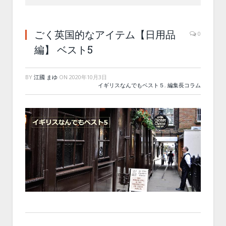
ごく英国的なアイテム【日用品
0
編】 ベスト5
BY
江國 まゆ
ON
2020年10月3日
イギリスなんでもベスト５
,
編集長コラム