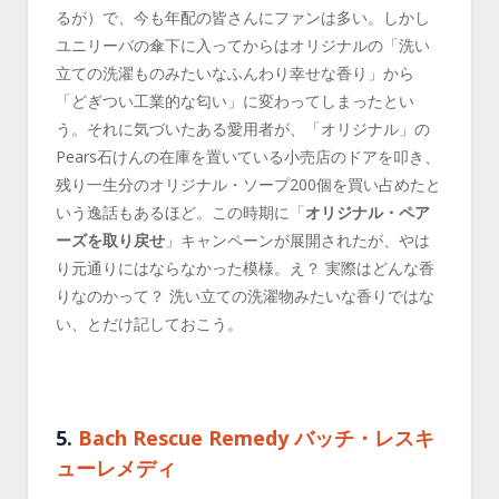
るが）で、今も年配の皆さんにファンは多い。しかし
ユニリーバの傘下に入ってからはオリジナルの「洗い
立ての洗濯ものみたいなふんわり幸せな香り」から
「どぎつい工業的な匂い」に変わってしまったとい
う。それに気づいたある愛用者が、「オリジナル」の
Pears石けんの在庫を置いている小売店のドアを叩き、
残り一生分のオリジナル・ソープ200個を買い占めたと
いう逸話もあるほど。この時期に「
オリジナル・ペア
ーズを取り戻せ
」キャンペーンが展開されたが、やは
り元通りにはならなかった模様。え？ 実際はどんな香
りなのかって？ 洗い立ての洗濯物みたいな香りではな
い、とだけ記しておこう。
5.
Bach Rescue Remedy バッチ・レスキ
ューレメディ