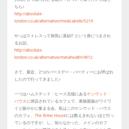
ちら♪
http://absolute-
london.co.uk/alternative/medicalreiki/5219
やっぱストレスって病気に直結!? という身につまされ
るお話。
http://absolute-
london.co.uk/alternative/metahealth/4912
さて、最近、2つのバースデー・パーティーにお呼ばれ
したので行ってきました♪
一つはハムステッド・ヒース北端にある
ケンウッド・
ハウス
に併設されているカフェで、家族親族がワイワ
イと賑やかに集まる会。私はこのケンウッド・ハウス
のカフェ、
The Brew House
には数えきれないほど行っ
ているのですが、し、知らなかった、メインのカフ