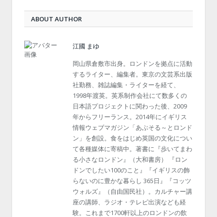
ABOUT AUTHOR
江國 まゆ
岡山県倉敷市出身。ロンドンを拠点に活動
するライター、編集者。東京の文芸系出版
社勤務、雑誌編集・ライターを経て、
1998年渡英。英系制作会社にて数多くの
日本語プロジェクトに関わった後、2009
年からフリーランス。2014年にイギリス
情報ウェブマガジン「あぶそる～とロンド
ン」を創設。食をはじめ英国の文化につい
て各種媒体に寄稿中。著書に『歩いてまわ
る小さなロンドン』（大和書房） 『ロン
ドンでしたい100のこと』『イギリスの飾
らないのに豊かな暮らし 365日』『コッツ
ウォルズ』（自由国民社）。カルチャー講
座の講師、ラジオ・テレビ出演なども経
験。これまで1700軒以上のロンドンの飲