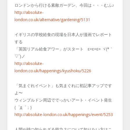
ロンドンから行ける素敵ガーデン、今回は・・・むふ♪
http://absolute-
london.co.uk/alternative/gardening/5131
イギリスの学校給食の現場を日本人が漫画でレポート
する
「英国リアル給食アワー」がスタート ε=ε=ε= ヾ(*｀
▽´)ノ
http://absolute-
london.co.uk/happenings/kyushoku/5226
「気まぐれイベント」も気まぐれに初記事アップです
よ〜
ウィンブルドン周辺ででっかいアート・イベント発生
(゜д゜；)
http://absolute-london.co.uk/happenings/event/5253
人間が持つ知られざる能力？について知りたい方はこ