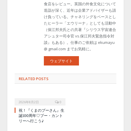
食店をレビュー。英国の外食文化について
造詣が深く、近年は企業アドバイザーも請
け負っている。チャネリングをベースとし
たヒーラー「エウリーナ」としても活動中
（保江邦夫氏との共著『シリウス宇宙連合
アシュター司令官 vs.保江邦夫緊急指令対
談』もある）。仕事のご依頼は ekumayu
@ gmail.com までお気軽に。
ウェブサイト
RELATED POSTS
2026年8月2日
0
祝！『くまのプーさん』生
誕100周年♡プー・カント
リーへ行こう♪