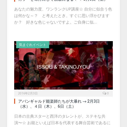
あなたの魅力度、ワンランクUP講座☆ 自分に似合う色
は何かな～？ と考えたとき、すぐに思い浮かびます
か？ 好きな色じゃないですよ。ご自身に似…
気まぐれイベント
2016年2月3日
0
アバンギャルド能楽師たちが大暴れ → 2月3日
（水）、４日（木）、6日（土）
日本の古典スターと西洋のタレントが、ステキな共
演〜☆ お能といえば日本を代表する舞台芸術であるに