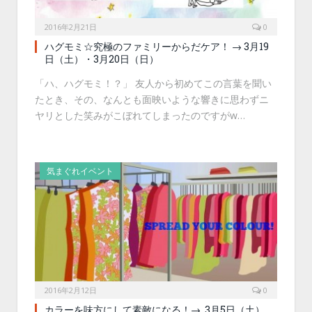
2016年2月21日
0
ハグモミ☆究極のファミリーからだケア！ → 3月19
日（土）・3月20日（日）
「ハ、ハグモミ！？」 友人から初めてこの言葉を聞い
たとき、その、なんとも面映いような響きに思わずニ
ヤリとした笑みがこぼれてしまったのですがw…
気まぐれイベント
2016年2月12日
0
カラーを味方にして素敵になる！→ 3月5日（土）