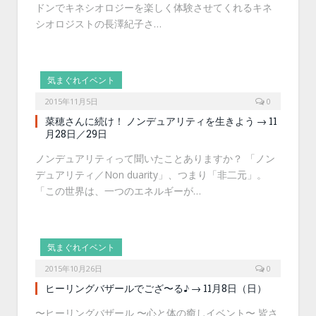
ドンでキネシオロジーを楽しく体験させてくれるキネ
シオロジストの長澤紀子さ…
気まぐれイベント
2015年11月5日
0
菜穂さんに続け！ ノンデュアリティを生きよう → 11
月28日／29日
ノンデュアリティって聞いたことありますか？ 「ノン
デュアリティ／Non duarity」、つまり「非二元」。
「この世界は、一つのエネルギーが…
気まぐれイベント
2015年10月26日
0
ヒーリングバザールでござ〜る♪ → 11月8日（日）
〜ヒーリングバザール 〜心と体の癒しイベント〜 皆さ