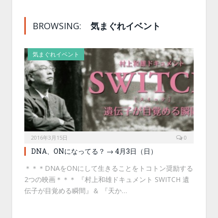
BROWSING:
気まぐれイベント
気まぐれイベント
2016年3月15日
0
DNA、ONになってる？ → 4月3日（日）
＊＊＊DNAをONにして生きることをトコトン奨励する
2つの映画＊＊＊ 『村上和雄ドキュメント SWITCH 遺
伝子が目覚める瞬間』＆ 『天か…