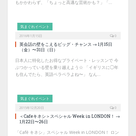
もかかわらず、「ちょっと高邁な芸術かも？」「…
気まぐれイベント
2016年1月15日
0
英会話の壁をこえるビッグ・チャンス → 1月15日
（金）〜31日（日）
日本人に特化したお得なプライベート・レッスンで 今
ぶつかっている壁を乗り越えよう☆ 「イギリスに◯年
も住んでたら、英語ペラペラよね〜」 なん…
気まぐれイベント
2015年12月20日
0
＜Cafeキネシ＞スペシャル Week in LONDON！ →
1月22日〜26日
「Café キネシ」スペシャル Week in LONDON！ ロン