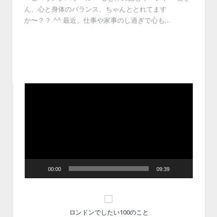
ん、心と身体のバランス、ちゃんととれてます
か〜？？ ^^ 最近、仕事や家事のし過ぎで心も…
動
画
プ
レ
ー
ヤ
ー
00:00
09:39
ロンドンでしたい100のこと