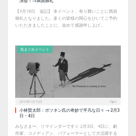
演会！→満員御礼
【3月18日 追記】 本イベント、有り難いことに満員
御礼となりました。多くの皆様の関心をひいてご予約
いただきましたことに、改めて感謝申し上げ…
気まぐれイベント
2015年1月13日
0
小林賢太郎：ポツネン氏の奇妙で平凡な日々 → 2月3
日・4日
みなさま〜、リマインダーです☆ 2月3日、4日に、劇
作家、コメディアン、パフォーマーとして大活躍する