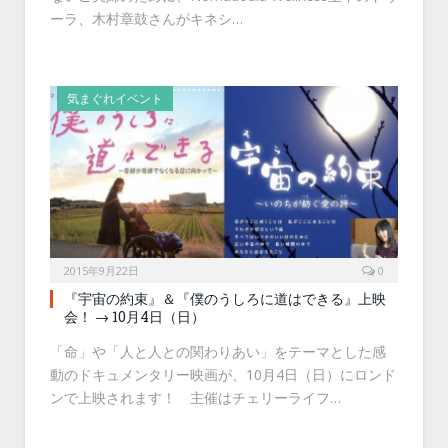
ーラ、木村章鼓さんがキネシ…
気まぐれイベント
2015年9月22日
0
『宇宙の約束』＆『僕のうしろに道はできる』上映
会！ → 10月4日（日）
「命」や「人と人との関わりあい」をテーマとした感
動のドキュメンタリー映画が、10月4日（日）にロンド
ンで上映されます！ 主催はチェリーライフ…