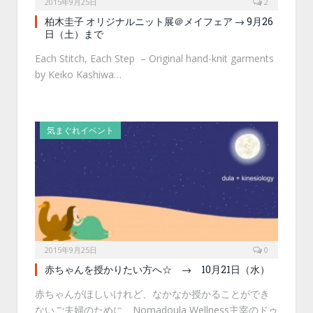
2015年9月25日
2
柏木圭子 オリジナルニット展＠メイフェア → 9月26
日（土）まで
Each Stitch, Each Step – Original hand-knit garments
by Keiko Kashiwa…
気まぐれイベント
2015年9月25日
0
赤ちゃんを授かりたい方へ☆ → 10月21日（水）
赤ちゃんがほしいけれど、なかなか授かることができ
ないご夫婦のために、Nomadoula Wellness主宰のドゥ