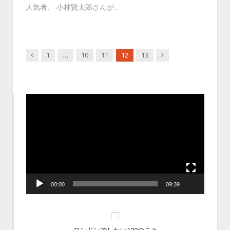
人気者、 小林賢太郎さんが…
Previous
Next
1
…
10
11
12
13
動
画
プ
レ
ー
ヤ
ー
00:00
09:39
ロンドンでしたい100のこと