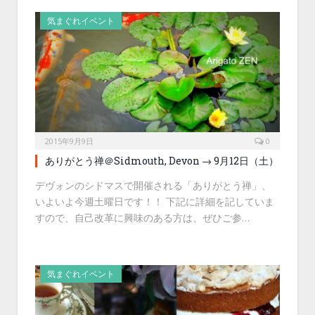
気まぐれイベント
2015年9月9日
0
ありがとう禅＠Sidmouth, Devon → 9月12日（土）
デヴォンのシドマスで開催される「ありがとう禅」、
いよいよ今週土曜日です！！ 下記に詳細を記していま
すので、自己改革に興味のある方は、ぜひご参…
気まぐれイベント