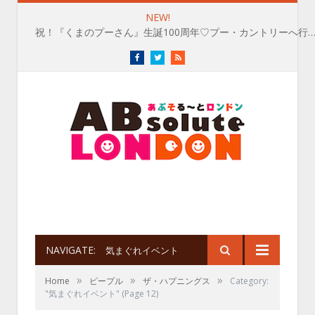
NEW!
祝！『くまのプーさん』生誕100周年♡プー・カントリーへ行
Facebook
Twitter
RSS
NAVIGATE:
気まぐれイベント
»
»
»
Home
ピープル
ザ・ハプニングス
Category:
"気まぐれイベント"
(Page 12)