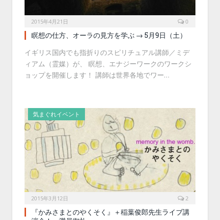
2015年4月21日
0
瞑想の仕方、オーラの見方を学ぶ → 5月9日（土）
イギリス国内でも指折りのスピリチュアル講師／ミデ
ィアム（霊媒）が、 瞑想、エナジーワークのワークシ
ョップを開催します！ 講師は世界各地でワー…
気まぐれイベント
2015年3月12日
2
『かみさまとのやくそく』＋稲葉俊郎先生ライブ講