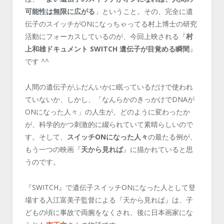
可能性は無限に広がる
」ということ。その、完全に遺
伝子のスイッチがONになっちゃってる村上博士の研究
活動にフォーカスしているのが、今回上映される『
村
上和雄ドキュメント SWITCH 遺伝子が目覚める瞬間
』
です ^^
人間の遺伝子がふだんいかに眠っているだけで使われ
ていないか、しかし、「なんらかのきっかけでDNAが
ONになった人々」の人生が、どのように変わったか
が、科学的かつ刺激的に綴られていて素晴らしいので
す。そして、
スイッチONになった人々
の最たる例が、
もう一つの映画『
天から見れば
』に描かれていると思
うのです。
『SWITCH』で遺伝子スイッチONになった人として登
場する入江富美子監督による『天から見れば』は、子
どもの頃に事故で両腕をなくされ、後に日本画家にな