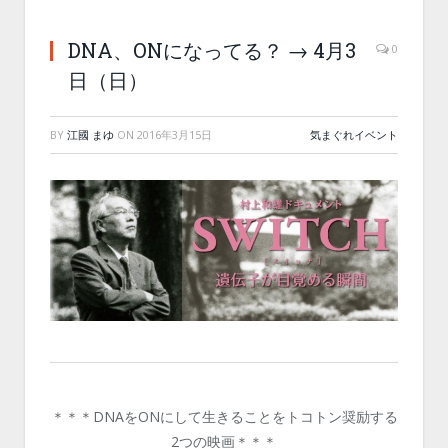
DNA、ONになってる？ → 4月3
0
日（日）
BY
江國 まゆ
ON
2016年3月15日
気まぐれイベント
＊＊＊DNAをONにして生きることをトコトン奨励する
2つの映画＊＊＊