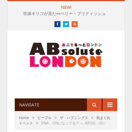
NEW!
玖保キリコが見た👀ベリー・ブリティッシュ
Facebook
Twitter
RSS
NAVIGATE
»
»
»
Home
ピープル
ザ・ハプニングス
気まぐれ
»
イベント
DNA、ONになってる？ → 4月3日（日）