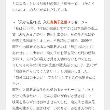
とになる」という順教尼の教え「禍福一如」（かふく
いちにょ）の人生が溢れだしている。
～『天から見れば』
入江富美子監督
メッセージ～
「私は2007年、1作目が完成してすぐに日本画家の南正
文（みなみまさのり）先生と出会い、その生き様に心
が震える経験をしました。不思議なご縁で、2009年、
南先生の師匠である大石順教尼の本『無手の法悦（し
あわせ）』に出会い、南先生のお話を聞いた時の感動
が蘇り、その心の震えは押さえ切れないものでした。
そしてその年の5月に南先生の講演会に出かけ、思わず
「映画を作らせてください！」とお願いしました。
「自分には力不足だ！ でもどうしてもこの感動を伝え
たい！」
南先生と順教尼先生から伝わるメッセージは『いのち
がけで描きたい！』そんな思いが自ずと湧き起こり、
映画を作らずにはおれませんでした。南先生と順教尼
先生の生き方、生き様が、いのちが、みなさんの命に