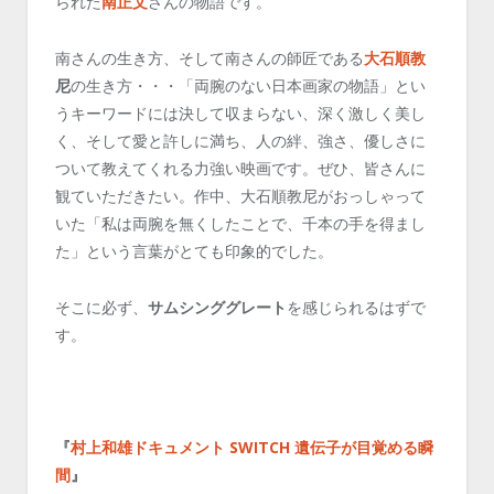
られた
南正文
さんの物語です。
南さんの生き方、そして南さんの師匠である
大石順教
尼
の生き方・・・「両腕のない日本画家の物語」とい
うキーワードには決して収まらない、深く激しく美し
く、そして愛と許しに満ち、人の絆、強さ、優しさに
ついて教えてくれる力強い映画です。ぜひ、皆さんに
観ていただきたい。作中、大石順教尼がおっしゃって
いた「私は両腕を無くしたことで、千本の手を得まし
た」という言葉がとても印象的でした。
そこに必ず、
サムシンググレート
を感じられるはずで
す。
『
村上和雄ドキュメント SWITCH 遺伝子が目覚める瞬
間
』