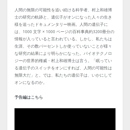
人間の無限の可能性を追い続ける科学者、村上和雄博
士の研究の軌跡と、遺伝子がオンになった人々の生き
様を追ったドキュメンタリー映画。人間の遺伝子に
は、1000 文字 × 1000 ページの百科事典約3200冊分の
情報が入っていると言われている。しかし、私たちは
生涯、その数パーセントしか使っていないことが様々
な研究の結果により明らかになった。バイオテクノロ
ジーの世界的権威・村上和雄博士は言う。「眠ってい
る遺伝子のスイッチをオンにすれば、人間の可能性は
無限大だ」と。では、私たちの遺伝子は、いかにして
オンになるのか。
予告編はこちら