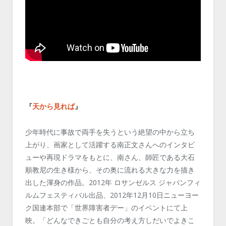
『
天から見れば
』
少年時代に事故で両手を失うという絶望の中から立ち
上がり、画家として活躍する南正文さんへのインタビ
ューや再現ドラマをもとに、南さん、師匠である大石
順教尼の生き様から、その奥に流れる大きな力を描き
出した渾身の作品。2012年 ロサンゼルス ジャパンフィ
ルムフェスティバル出品、2012年12月10日ニューヨー
ク国連本部で「世界障害者デー」のイベントにて上
映。「どんなできごとも自分の考え方しだいでよきこ