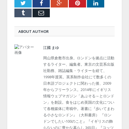
Twitter
Facebook
Google+
Pinterest
LinkedIn
Tumblr
Email
ABOUT AUTHOR
江國 まゆ
岡山県倉敷市出身。ロンドンを拠点に活動
するライター、編集者。東京の文芸系出版
社勤務、雑誌編集・ライターを経て、
1998年渡英。英系制作会社にて数多くの
日本語プロジェクトに関わった後、2009
年からフリーランス。2014年にイギリス
情報ウェブマガジン「あぶそる～とロンド
ン」を創設。食をはじめ英国の文化につい
て各種媒体に寄稿中。著書に『歩いてまわ
る小さなロンドン』（大和書房） 『ロン
ドンでしたい100のこと』『イギリスの飾
らないのに豊かな暮らし 365日』『コッツ