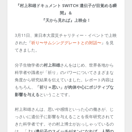
『村上和雄ドキュメント SWITCH 遺伝子が目覚める瞬
間』＆
『天から見れば』上映会！
3月11日、東日本大震災チャリティー・イベントで上映
された『
祈り〜サムシンググレートとの対話〜
』を見
てきました。
分子生物学者の
村上和雄
さんをはじめ、世界各地から
科学者や識者が「祈り」のパワーについてさまざまな
角度から研究結果を伝えていました。レポート内容は
もちろん、
「祈り＝思い」が肉体や心にポジティブな
影響を与える
ということです。
村上和雄さんは、思いや感情といった心の働きが、じ
っさいに遺伝子に影響を与えることを長年研究されて
きた科学者です。その村上博士がおっしゃっているの
は、「
よい遺伝子のスイッチがオンになれば、人間の