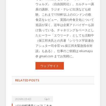
ウォルズ』（自由国民社）。カルチャー講
座の講師、ラジオ・テレビ出演なども経
験。これまで1700軒以上のロンドンの飲
食店をレビュー。英国の外食文化について
造詣が深く、近年は企業アドバイザーも請
け負っている。チャネリングをベースとし
たヒーラー「エウリーナ」としても活動中
（保江邦夫氏との共著『シリウス宇宙連合
アシュター司令官 vs.保江邦夫緊急指令対
談』もある）。仕事のご依頼は ekumayu
@ gmail.com までお気軽に。
ウェブサイト
RELATED POSTS
2026年2月4日
0
パリの杉浦晶シェフ「ネオ