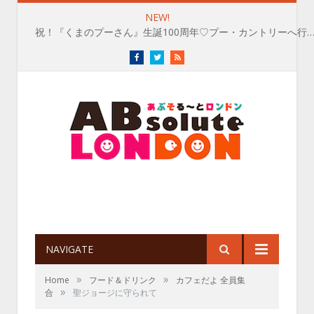
NEW!
祝！『くまのプーさん』生誕100周年♡プー・カントリーへ行
Facebook
Twitter
RSS
NAVIGATE
»
»
Home
フード＆ドリンク
カフェだよ 全員集
»
合
聖ジョージに守られて