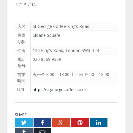
くださいね。
店名
St George Coffee King’s Road
最寄
Sloane Square
り駅
住所
126 King’s Road, London SW3 4TR
電話
020 8569 9369
番号
営業
火〜金 8:00 – 18:00 土・日 ９:00 – 18:00
時間
URL
https://stgeorgecoffee.co.uk
SHARE.
Twitter
Facebook
Google+
Pinterest
LinkedIn
Tumblr
Email