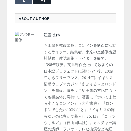
ABOUT AUTHOR
江國 まゆ
岡山県倉敷市出身。ロンドンを拠点に活動
するライター、編集者。東京の文芸系出版
社勤務、雑誌編集・ライターを経て、
1998年渡英。英系制作会社にて数多くの
日本語プロジェクトに関わった後、2009
年からフリーランス。2014年にイギリス
情報ウェブマガジン「あぶそる～とロンド
ン」を創設。食をはじめ英国の文化につい
て各種媒体に寄稿中。著書に『歩いてまわ
る小さなロンドン』（大和書房） 『ロン
ドンでしたい100のこと』『イギリスの飾
らないのに豊かな暮らし 365日』『コッツ
ウォルズ』（自由国民社）。カルチャー講
座の講師、ラジオ・テレビ出演なども経