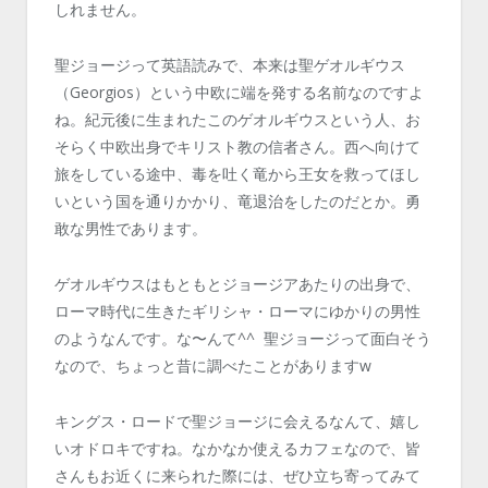
しれません。
聖ジョージって英語読みで、本来は聖ゲオルギウス
（Georgios）という中欧に端を発する名前なのですよ
ね。紀元後に生まれたこのゲオルギウスという人、お
そらく中欧出身でキリスト教の信者さん。西へ向けて
旅をしている途中、毒を吐く竜から王女を救ってほし
いという国を通りかかり、竜退治をしたのだとか。勇
敢な男性であります。
ゲオルギウスはもともとジョージアあたりの出身で、
ローマ時代に生きたギリシャ・ローマにゆかりの男性
のようなんです。な〜んて^^ 聖ジョージって面白そう
なので、ちょっと昔に調べたことがありますw
キングス・ロードで聖ジョージに会えるなんて、嬉し
いオドロキですね。なかなか使えるカフェなので、皆
さんもお近くに来られた際には、ぜひ立ち寄ってみて