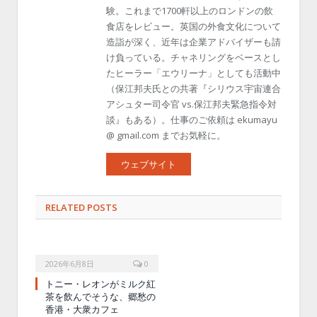
験。これまで1700軒以上のロンドンの飲
食店をレビュー。英国の外食文化について
造詣が深く、近年は企業アドバイザーも請
け負っている。チャネリングをベースとし
たヒーラー「エウリーナ」としても活動中
（保江邦夫氏との共著『シリウス宇宙連合
アシュター司令官 vs.保江邦夫緊急指令対
談』もある）。仕事のご依頼は ekumayu
@ gmail.com までお気軽に。
ウェブサイト
RELATED POSTS
2026年6月8日
0
トニー・レオンがミルク紅
茶を飲んでそうな、郷愁の
香港・大衆カフェ