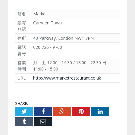
店名
Market
最寄
Camden Town
り駅
住所
43 Parkway, London NW1 7PN
電話
020 7267 9700
番号
営業
月～土 12:00 - 14:30 / 18:00 - 22:30 日
時間
11:00 - 15:00
URL
http://www.marketrestaurant.co.uk
SHARE.
Twitter
Facebook
Google+
Pinterest
LinkedIn
Tumblr
Email