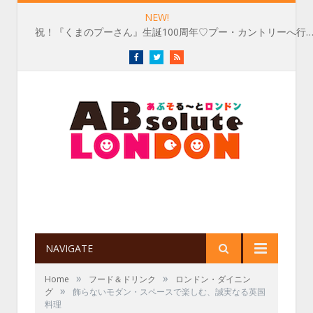
NEW!
祝！『くまのプーさん』生誕100周年♡プー・カントリーへ行
Facebook
Twitter
RSS
NAVIGATE
»
»
Home
フード＆ドリンク
ロンドン・ダイニン
»
グ
飾らないモダン・スペースで楽しむ、誠実なる英国
料理