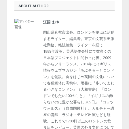
ABOUT AUTHOR
江國 まゆ
岡山県倉敷市出身。ロンドンを拠点に活動
するライター、編集者。東京の文芸系出版
社勤務、雑誌編集・ライターを経て、
1998年渡英。英系制作会社にて数多くの
日本語プロジェクトに関わった後、2009
年からフリーランス。2014年にイギリス
情報ウェブマガジン「あぶそる～とロンド
ン」を創設。食をはじめ英国の文化につい
て各種媒体に寄稿中。著書に『歩いてまわ
る小さなロンドン』（大和書房） 『ロン
ドンでしたい100のこと』『イギリスの飾
らないのに豊かな暮らし 365日』『コッツ
ウォルズ』（自由国民社）。カルチャー講
座の講師、ラジオ・テレビ出演なども経
験。これまで1700軒以上のロンドンの飲
食店をレビュー。英国の外食文化について