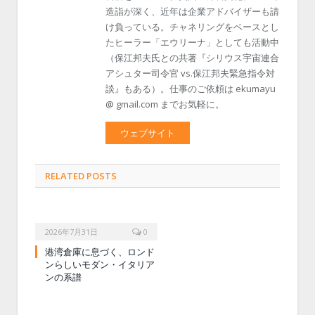
造詣が深く、近年は企業アドバイザーも請
け負っている。チャネリングをベースとし
たヒーラー「エウリーナ」としても活動中
（保江邦夫氏との共著『シリウス宇宙連合
アシュター司令官 vs.保江邦夫緊急指令対
談』もある）。仕事のご依頼は ekumayu
@ gmail.com までお気軽に。
ウェブサイト
RELATED POSTS
2026年7月31日
0
港湾倉庫に息づく、ロンド
ンらしいモダン・イタリア
ンの系譜