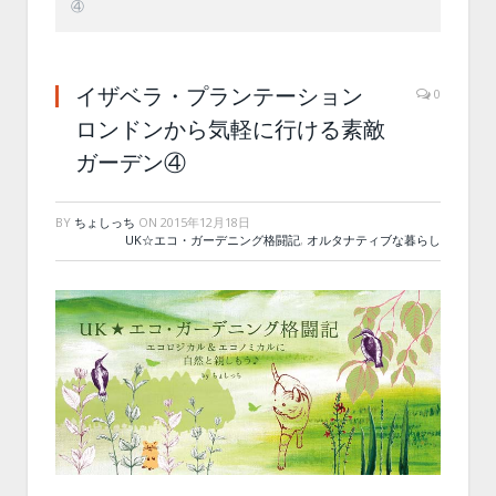
④
イザベラ・プランテーション
0
ロンドンから気軽に行ける素敵
ガーデン④
BY
ちょしっち
ON
2015年12月18日
UK☆エコ・ガーデニング格闘記
,
オルタナティブな暮らし