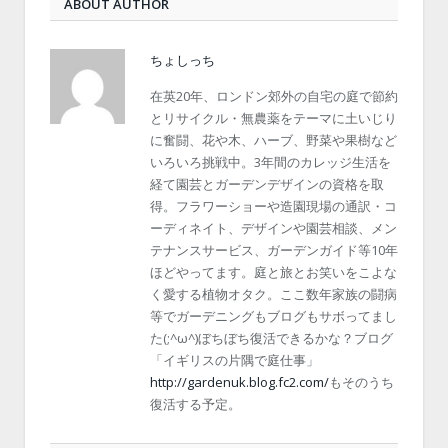
ABOUT AUTHOR
ちょしっち
在英20年、ロンドン郊外の自宅の庭で節約
とリサイクル・無農薬をテーマに土いじり
に奮闘、花や木、ハーブ、野菜や果樹など
いろいろ挑戦中。3年間のカレッジ生活を
経て園芸とガーデンデザインの資格を取
得。フラワーショーや造園現場の通訳・コ
ーディネイト、デザインや園芸相談、メン
テナンスサービス、ガーデンガイド等10年
ほどやってます。庭と旅とお笑いをこよな
く愛する植物オタク。ここ数年家族の闘病
等でガーデニングもブログもサボってまし
た(;^ω^)ぼちぼち復活できるかな？ブログ
「イギリスの片隅で庭仕事」
http://gardenuk.blog.fc2.com/
もそのうち
復活する予定。