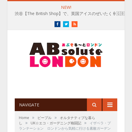
NEW!
渋谷【The British Shop】で、英国アイスのぜいたく🍦🇬🇧
Facebook
Twitter
RSS
NAVIGATE
»
»
Home
ピープル
オルタナティブな暮ら
»
»
し
UK☆エコ・ガーデニング格闘記
イザベラ・プ
ランテーション ロンドンから気軽に行ける素敵ガーデン