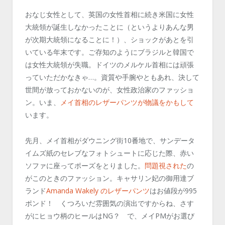
おなじ女性として、英国の女性首相に続き米国に女性
大統領が誕生しなかったことに（というよりあんな男
が次期大統領になることに！）、ショックがあとを引
いている年末です。ご存知のようにブラジルと韓国で
は女性大統領が失職。ドイツのメルケル首相には頑張
っていただかなきゃ…。資質や手腕やともあれ、決して
世間が放っておかないのが、女性政治家のファッショ
ン。いま、
メイ首相のレザーパンツが物議をかもして
います。
先月、メイ首相がダウニング街10番地で、サンデータ
イムズ紙のセレブなフォトシュートに応じた際、赤い
ソファに座ってポーズをとりました。
問題視された
の
がこのときのファッション。キャサリン妃の御用達ブ
ランド
Amanda Wakely のレザーパンツ
はお値段が995
ポンド！ くつろいだ雰囲気の演出ですからね、さす
がにヒョウ柄のヒールはNG？ で、メイPMがお選び