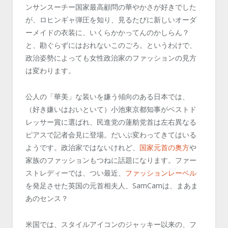
ンサンスーチー国家最高顧問の華やかさが好きでした
が、ロヒンギャ弾圧を知り、見るたびに新しいオーダ
ーメイドの衣装に、いくらかかってんのかしらん？
と、勘ぐらずにはおれないこのごろ。というわけで、
政治姿勢によっても女性政治家のファッションの見方
は変わります。
公人の「華美」な装いを嫌う傾向のある日本では、
（好き嫌いはおいといて）小池東京都知事がベストド
レッサー賞に選ばれ、民進党の蓮舫党首は左右異なる
ピアスで記者会見に登場。だいぶ変わってきてはいる
ようです。政治家ではないけれど、
国家元首の奥方
や
家族のファッションもつねに話題になります。ファー
ストレディーでは、つい最近、
ファッションレーベル
を発足させた英国の元首相夫人、SamCamは、まあま
あのセンス？
米国では、スタイルアイコンのジャッキー以来の、フ