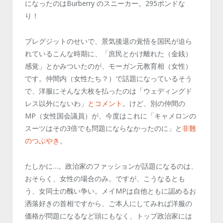
になったのはBurberry のスニーカー。295ポンドな
り！
ブレグジットのせいで、景気後退の覚悟を国民が迫ら
れているこんな時期に、「庶民とかけ離れた（金銭）
感覚」とかみついたのが、モーガン元教育相（女性）
です。仲間内（女性たち？）で話題になっているそう
で、洋服にそんな大枚を払ったのは「ウェディングド
レス以外にないわ」
とコメント
。けど、別の仲間の
MP（女性国会議員）が、今度はこれに「キャメロンの
スーツはその3倍でも問題にならなかったのに」と
非難
のつぶやき
。
たしかに…。政治家のファッションが話題になるのは、
おそらく、女性の場合のみ。ですが、こうなるとも
う、女同士の醜い争い。メイMPは自他ともに認めるお
洒落好きの首相ですから、ご本人にしてみれば洋服の
価格が問題になるなど頭にもなく、トップ政治家には