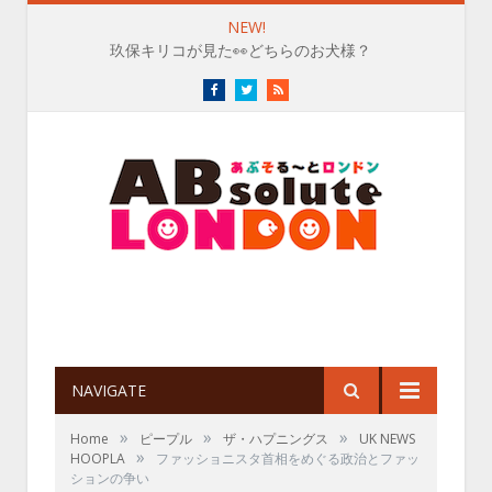
NEW!
玖保キリコが見た👀どちらのお犬様？
Facebook
Twitter
RSS
NAVIGATE
»
»
»
Home
ピープル
ザ・ハプニングス
UK NEWS
»
HOOPLA
ファッショニスタ首相をめぐる政治とファッ
ションの争い