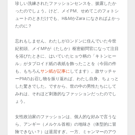
珍しい洗練されたファッションセンスを、披露したか
ったのでしょう。けど、メイPM、せめてこのフォトシ
ュートのときだけでも、H&MかZara になさればよかっ
たのに？
忘れもしません、わたしがロンドンに住んでいた今世
紀初頭、メイMPが（たしか）枢密顧問官になって注目
を浴びたときに、はいていたヒョウ柄の「キトンヒー
ル」がタブロイド紙の表紙を飾ったことを（今回の件
も、もちろん
サン紙が記事に
してます）。故サッチャ
ーPMのお召し物を振り返れば、わたし自身、ちょっと
した驚きでした。ですから、世の中の男性たちにして
みれは、それほど刺激的なファッションだったのでし
ょう。
女性政治家のファッションは、個人的な好みで言うな
ら、アンギー（メルケル首相）の地味さ（体型的に冒
険できない？）は退屈すぎ。一方、ミャンマーのアウ