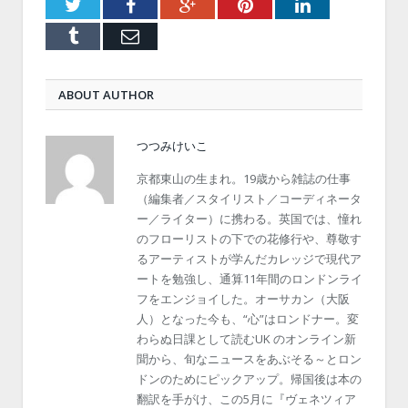
Twitter
Facebook
Google+
Pinterest
LinkedIn
Tumblr
Email
ABOUT AUTHOR
つつみけいこ
京都東山の生まれ。19歳から雑誌の仕事
（編集者／スタイリスト／コーディネータ
ー／ライター）に携わる。英国では、憧れ
のフローリストの下での花修行や、尊敬す
るアーティストが学んだカレッジで現代ア
ートを勉強し、通算11年間のロンドンライ
フをエンジョイした。オーサカン（大阪
人）となった今も、“心”はロンドナー。変
わらぬ日課として読むUK のオンライン新
聞から、旬なニュースをあぶそる～とロン
ドンのためにピックアップ。帰国後は本の
翻訳を手がけ、この5月に『ヴェネツィア