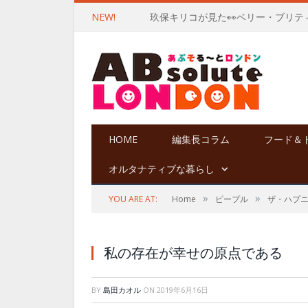
NEW!
玖保キリコが見た👀ベリー・ブリテ
HOME
編集長コラム
フード＆
オルタナティブな暮らし
»
»
YOU ARE AT:
Home
ピープル
ザ・ハプ
私の存在が幸せの原点である
BY
島田カオル
ON
2019年6月16日