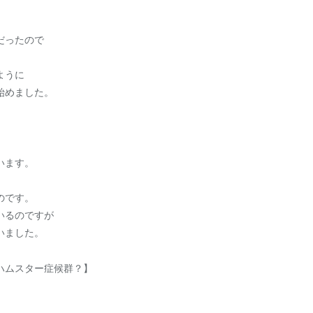
だったので
ように
始めました。
います。
のです。
いるのですが
いました。
ハムスター症候群？】