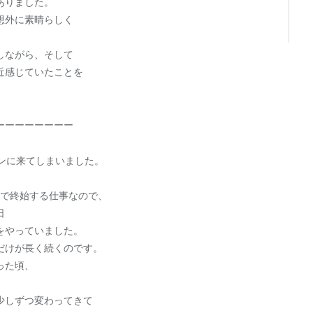
ありました。
想外に素晴らしく
しながら、そして
近感じていたことを
ーーーーーーーー
ンに来てしまいました。
、
人で終始する仕事なので、
日
をやっていました。
だけが長く続くのです。
った頃、
少しずつ変わってきて