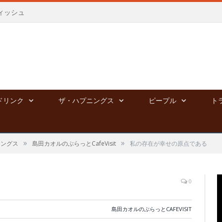
ィッシュ
ドリンク
ザ・ハプニングス
ピープル
ト
»
»
ニングス
島田カオルのぶらっとCafeVisit
私の存在が幸せの原点である
0
島田カオルのぶらっとCAFEVISIT