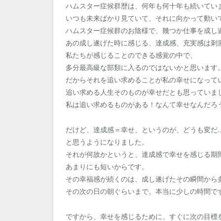
ハムスター症候群歴は、何年も何十年も続いてい
いつも未来ばかり見ていて、それに向かって動い
ハムスター症候群のお陰様で、幾つか仕事を成し
あの成し遂げた時に感じる、達成感、充実感は刺
私たちが感じることのできる感覚の中で、
多分最高級な部類に入るのではないかと思います
だからそれを追い求めることが私の幸せになって
追い求める人生そのものが幸せだとも思っていま
私は追い求めるものがある！なんて幸せなんだろ
だけど、達成感＝幸せ、というのが、どうも変だ
と思うようになりました。
それが何故かというと、達成感で幸せを感じる期
あまりにも短いからです。
その幸福感が続くのは、成し遂げたその瞬間から
その次の日の朝ぐらいまで。本当に少しの時間で
ですから、幸せを感じるために、すぐに次の目標