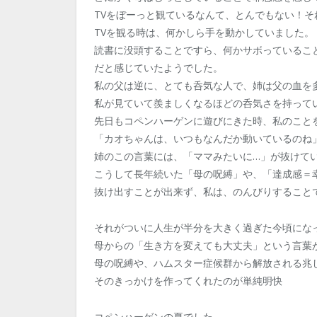
TVをぼーっと観ているなんて、とんでもない！そ
TVを観る時は、何かしら手を動かしていました。
読書に没頭することですら、何かサボっているこ
だと感じていたようでした。
私の父は逆に、とても呑気な人で、姉は父の血を
私が見ていて羨ましくなるほどの呑気さを持って
先日もコペンハーゲンに遊びにきた時、私のこと
「カオちゃんは、いつもなんだか動いているのね
姉のこの言葉には、「ママみたいに…」が抜けて
こうして長年続いた「母の呪縛」や、「達成感＝
抜け出すことが出来ず、私は、のんびりすること
それがついに人生が半分を大きく過ぎた今頃にな
母からの「生き方を変えても大丈夫」という言葉
母の呪縛や、ハムスター症候群から解放される兆
そのきっかけを作ってくれたのが単純明快
コペンハーゲンの夏でした。