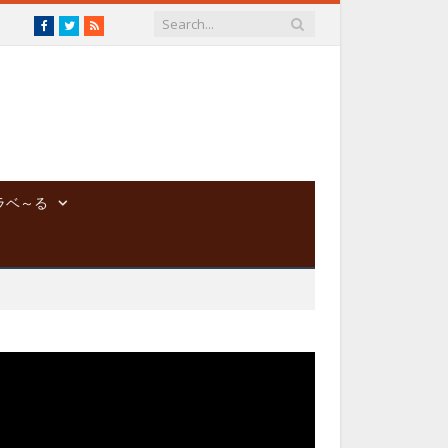
Facebook
Twitter
RSS
ラベ～る
動
画
プ
レ
ー