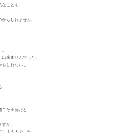
気なことを
のかもしれません。
す。
も出来ませんでした。
かもしれないし
る、
如こそ美徳だと
ますが、
てしまう人でした。