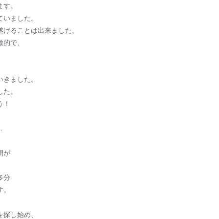
ます。
ていました。
遂げることは出来ました。
激的で、
。
いきました。
した。
う！
…
間が
多分
す。
を探し始め、