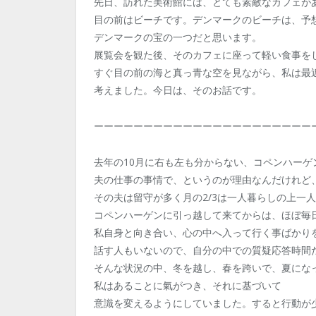
先日、訪れた美術館には、とても素敵なカフェが
目の前はビーチです。デンマークのビーチは、予
デンマークの宝の一つだと思います。
展覧会を観た後、そのカフェに座って軽い食事を
すぐ目の前の海と真っ青な空を見ながら、私は最
考えました。今日は、そのお話です。
ーーーーーーーーーーーーーーーーーーーーーー
去年の10月に右も左も分からない、コペンハーゲ
夫の仕事の事情で、というのが理由なんだけれど
その夫は留守が多く月の2/3は一人暮らしの上一
コペンハーゲンに引っ越して来てからは、ほぼ毎
私自身と向き合い、心の中へ入って行く事ばかり
話す人もいないので、自分の中での質疑応答時間
そんな状況の中、冬を越し、春を跨いで、夏にな
私はあることに氣がつき、それに基づいて
意識を変えるようにしていました。すると行動が