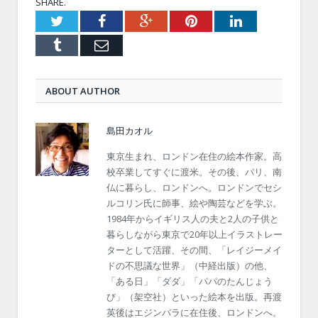
SHARE.
Twitter
Facebook
Google+
Pinterest
LinkedIn
Tumblr
Email
ABOUT AUTHOR
島田カオル
東京生まれ、ロンドン在住の絵本作家。高
校卒業してすぐに渡米。その後、パリ、南
仏に暮らし、ロンドンへ。ロンドンでセシ
ルコリン氏に師事、絵や陶芸などを学ぶ。
1984年からイギリス人の夫と2人の子供と
暮らしながら東京で20年以上イラストレー
ターとして活躍、その間、「レイジーメイ
ドの不思議な世界」（中経出版）の他、
「ある日」「ダダ」「パパのたんじょう
び」（架空社）といった絵本を出版。再渡
英後はエジンバラに在住後、ロンドンへ。