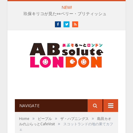
NEW!
玖保キリコが見た👀ベリー・ブリティッシュ
Facebook
Twitter
RSS
NAVIGATE
»
»
»
Home
ピープル
ザ・ハプニングス
島田カオ
»
ルのぶらっとCafeVisit
スコットランドの地の果てカフ
ェ