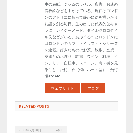
本の表紙、ジャムのラベル、広告、お店の
看板絵なども手がけている。現在はロンド
ンのアトリエに籠って静かに絵を描いたり
お話を創る毎日。生み出した代表的なキャ
ラに、レイジーメード、ダイルクロコダイ
ル氏などがいる。あぶそる〜とロンドンに
はロンドンのカフェ・イラスト・シリーズ
を連載。好きなものはお茶、散歩、空想、
友達とのお喋り、読書、ワイン、料理、イ
ンテリア、自転車、スコーン、海・樹を見
ること、旅行、石（特にハート型）、飛行
場etc etc...
ウェブサイト
ブログ
RELATED POSTS
2022年7月28日
0