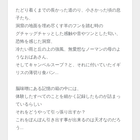
たどり着くまでの長かった道のり、小さかった頃の息
子たち、
洞窟の地面を埋め尽くす羊のフンを踏む時の
グチャッグチャッとした感触や音やツンとした匂い、
恐怖を感じた洞窟、
冷たい雨と丘の上の強風、無愛想なノーマンの母のよ
うなおばあさん、
そしてキャンベルスープ？と、それに付いていたイギ
リスの薄切り食パン…
脳味噌にある記憶の箱の中には、
体験したすべてのことを細かく記録したものが詰まっ
ているらしい
それをどうやって引っ張り出すか？
これをぽんぽん引き出す事が出来るのは天才なのだろ
う…