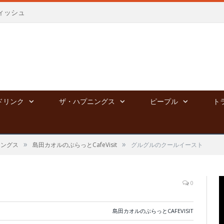
ィッシュ
ドリンク
ザ・ハプニングス
ピープル
ト
»
»
ニングス
島田カオルのぶらっとCafeVisit
グルグルのクールイースト
0
島田カオルのぶらっとCAFEVISIT