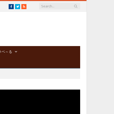
Facebook
Twitter
RSS
ラベ～る
動
画
プ
レ
ー