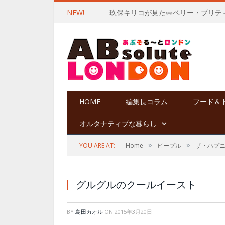
NEW!
玖保キリコが見た👀ベリー・ブリテ
HOME
編集長コラム
フード＆
オルタナティブな暮らし
»
»
YOU ARE AT:
Home
ピープル
ザ・ハプ
グルグルのクールイースト
BY
島田カオル
ON
2015年3月20日