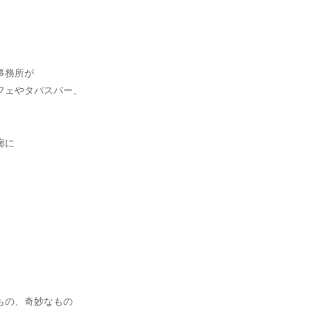
事務所が
フェやタパスバー、
廊に
もの、奇妙なもの