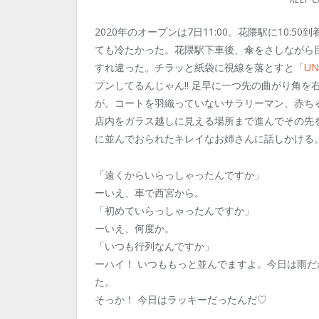
2020年のオープンは7日11:00。花隈駅に10
ても冷たかった。花隈駅下車後、傘をさしながら
すれ違った。チラッと紙袋に視線を落とすと「
UN
プンしてるんじゃん‼️ 足早に一つ先の曲がり角
が。コートを羽織っていないサラリーマン、赤ち
店内をガラス越しに見える場所まで進んでその先
に並んでおられたキレイなお姉さんに話しかける
「遠くからいらっしゃったんですか」
ーいえ、車で西宮から。
「初めていらっしゃったんですか」
ーいえ、何度か。
「いつも行列なんですか」
ーハイ！ いつももっと並んでますよ。今日は雨
た。
そっか！ 今日はラッキーだったんだ♡