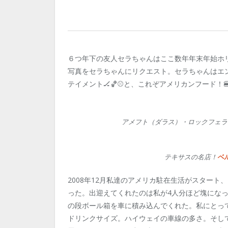
６つ年下の友人セラちゃんはここ数年年末年始ホ
写真をセラちゃんにリクエスト。セラちゃんはエ
テイメント🏒🏀⚾️と、これぞアメリカンフード！
アメフト（ダラス）・ロックフェラ
テキサスの名店！
ベ
2008年12月私達のアメリカ駐在生活がスタート
った。出迎えてくれたのは私が4人分ほど塊にな
の段ボール箱を車に積み込んでくれた。私にとっての
ドリンクサイズ。ハイウェイの車線の多さ。そし