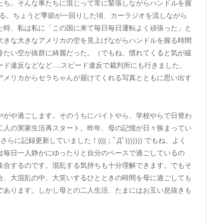
たち。そんな車たちに混じって常に緊張しながらハンドルを握
ある。ちょうど季節が一回りした頃、カーラジオを流しながら
た時、私は私に「この国に来て毎日毎日運転よく頑張った」と
大きな大きなアメリカの空を見上げながらハンドルを握る時間
冷たい空が抜群に綺麗だった。（でもね、慣れてくると気が緩
ド違反などなど…..スピード違反で裁判所にも行きました、
アメリカからセラちゃんが届けてくれる写真とともに思い出す
やがや過ごします。そのうちにバイトやら、学校やらで日替わ
二人の実家生活再スタート。昨年、母の記憶が日々狭まってい
記録更新していました！((((；ﾟДﾟ))))))) でもね、よく
は毎日一人静かにゆったりと自分のペースで過ごしているの
集合するのです。混乱する気持ちも十分理解できます。でもそ
合、大混乱の中、大笑いするひとときの時間を母に過ごしても
であります。しかし母との二人生活、たまにはお互い息抜きも