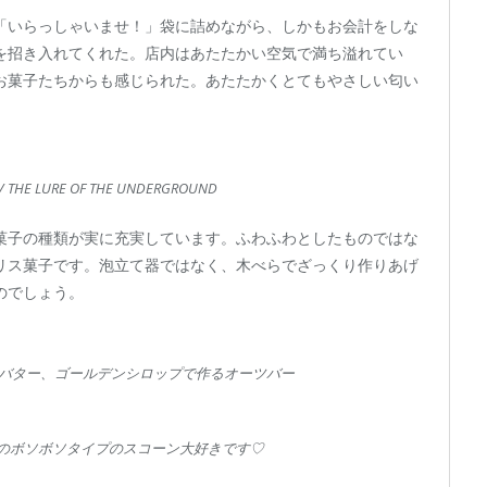
「いらっしゃいませ！」袋に詰めながら、しかもお会計をしな
を招き入れてくれた。店内はあたたかい空気で満ち溢れてい
お菓子たちからも感じられた。あたたかくとてもやさしい匂い
3) / THE LURE OF THE UNDERGROUND
菓子の種類が実に充実しています。ふわふわとしたものではな
リス菓子です。泡立て器ではなく、木べらでざっくり作りあげ
のでしょう。
バター、ゴールデンシロップで作るオーツバー
のボソボソタイプのスコーン大好きです♡