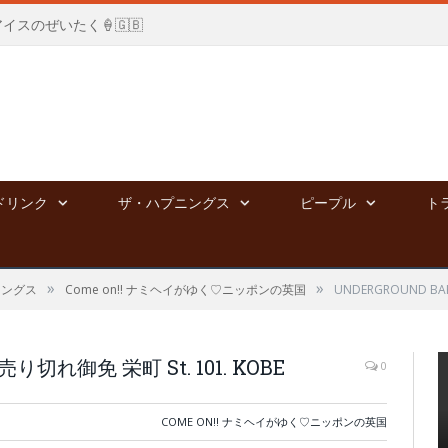
国アイスのぜいたく🍦🇬🇧
ドリンク
ザ・ハプニングス
ピープル
ト
»
»
ニングス
Come on!! ナミヘイがゆく♡ニッポンの英国
UNDERGROUND BAK
 売り切れ御免 栄町 St. 101. KOBE
0
COME ON!! ナミヘイがゆく♡ニッポンの英国