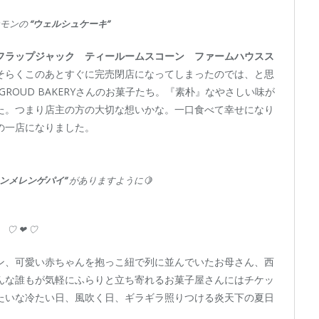
ナモンの
“ウェルシュケーキ”
フ
ラップジャック ティールームスコーン ファームハウスス
そらくこのあとすぐに完売閉店になってしまったのでは、と思
GROUD BAKERYさんのお菓子たち。『素朴』なやさしい味が
た。つまり店主の方の大切な想いかな。一口食べて幸せになり
の一店になりました。
ンメレンゲパイ”
がありますように🍋
♡ ❤︎ ♡
ン、可愛い赤ちゃんを抱っこ紐で列に並んでいたお母さん、西
んな誰もが気軽にふらりと立ち寄れるお菓子屋さんにはチケッ
たいな冷たい日、風吹く日、ギラギラ照りつける炎天下の夏日