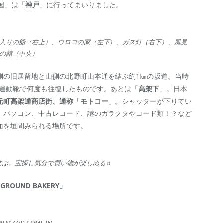
英国」は「
神戸
」に行ってまいりました。
入りの船（右上）、ウロコの家（左下）、ガス灯（右下）、風見
の館（中央）
側の旧居留地と山側の北野町山本通を結ぶ約1㎞の坂道。当時
は運動靴で何度も往復したものです。あとは「
高架下
」。日本
元町高架通商店街、通称「モトコー」
。シャッターが下りてい
、パソコン、中古レコード、謎のガラクタやコード類！？など
面を垣間みられる場所です。
結ぶ。宝探し気分で買い物が楽しめる♬
GROUND BAKERY」
ALM AND COME IN