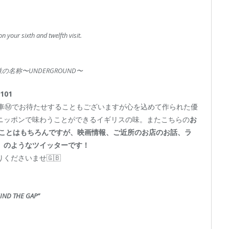
on your sixth and twelfth visit.
名称〜UNDERGROUND〜
101
電車Ⓜ️でお待たせすることもございますが心を込めて作られた優
ニッポンで味わうことができるイギリスの味。またこちらの
お
のことはもちろんですが、映画情報、ご近所のお店のお話、ラ
」のようなツイッターです！
くださいませ🇬🇧
IND THE GAP”