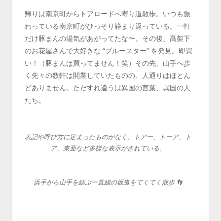
帰りは南京町からトアロードへ寄り道散歩。いつも賑
わっている南京町がひっそり静まり返っている。一軒
だけ豚まんの湯気があがってたな〜。その後、高架下
のお花屋さんで大好きな “ブルースター” を発見。即買
い！（豚まんは買ってません！笑）その先、山手へ歩
く先々の数軒は開業していたものの、人通りはほとん
どありません。ただすれ違うは異国の言葉、異国の人
たち。
表記や呼び方に定まったものがなく、トアー、トーア、ト
ア、東亜など多様な表示がされている。
浜手から山手を結ぶ一直線の坂道をてくてく散歩 👣