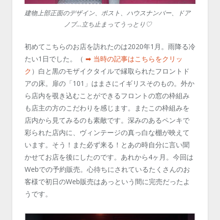
建物上部正面のデザイン、ポスト、ハウスナンバー、ドア
ノブ…立ち止まってうっとり♡
初めてこちらのお店を訪れたのは2020年1月。雨降る冷
たい1日でした。（
➡︎ 当時の記事はこちらをクリッ
ク
）白と黒のモザイクタイルで縁取られたフロントド
アの床。扉の「101」はまさにイギリスそのもの。外か
ら店内を覗き込むことができるフロントの窓の枠組み
も店主の方のこだわりを感じます。またこの枠組みを
店内から見てみるのも素敵です。深みのあるペンキで
彩られた店内に、ヴィンテージの真っ白な棚が映えて
います。そう！また必ず来る！とあの時自分に言い聞
かせてお店を後にしたのです。あれから4ヶ月。今回は
Webでの予約販売。心待ちにされているたくさんのお
客様で初日のWeb販売はあっという間に完売だったよ
うです。