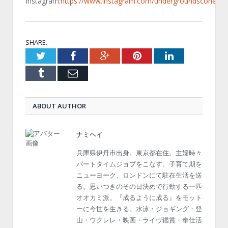
Instagram:
https://www.instagram.com/undergroundscones/
SHARE.
Twitter
Facebook
Google+
Pinterest
LinkedIn
Tumblr
Email
ABOUT AUTHOR
ナミヘイ
兵庫県伊丹市出身。東京都在住。主婦時々
パートタイムジョブをこなす。子育て期を
ニューヨーク、ロンドンにて駐在生活を送
る。思いつきのその日決めで行動する一匹
オオカミ派。『成るように成る』をモット
ーに今世を生きる。水泳・ジョギング・登
山・ウクレレ・映画・ライヴ鑑賞・奉仕活