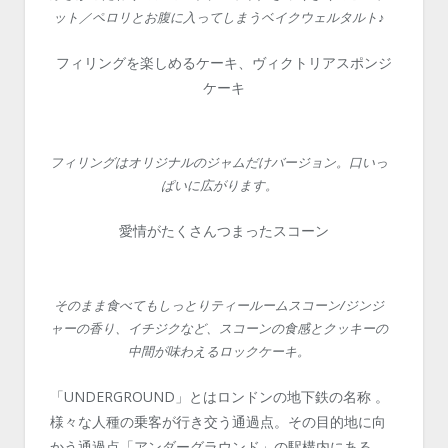
ット／ペロリとお腹に入ってしまうベイクウェルタルト♪
フィリングを楽しめるケーキ、ヴィクトリアスポンジ
ケーキ
フィリングはオリジナルのジャムだけバージョン。口いっ
ぱいに広がります。
愛情がたくさんつまったスコーン
そのまま食べてもしっとりティールームスコーン/ジンジ
ャーの香り、イチジクなど、スコーンの食感とクッキーの
中間が味わえるロックケーキ。
「UNDERGROUND」とはロンドンの地下鉄の名称 。
様々な人種の乗客が行き交う通過点。その目的地に向
かう通過点「アンダーグラウンド」の駅構内にある、