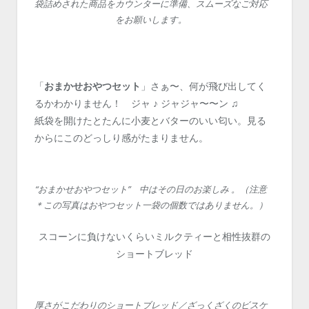
袋詰めされた商品をカウンターに準備、スムーズなご対応
をお願いします。
「
おまかせおやつセット
」さぁ〜、何が飛び出してく
るかわかりません！ ジャ ♪ ジャジャ〜〜ン ♫
紙袋を開けたとたんに小麦とバターのいい匂い。見る
からにこのどっしり感がたまりません。
“おまかせおやつセット” 中はその日のお楽しみ 。（注意
＊この写真はおやつセット一袋の個数ではありません。）
スコーンに負けないくらいミルクティーと相性抜群の
ショートブレッド
厚さがこだわりのショートブレッド／ざっくざくのビスケ