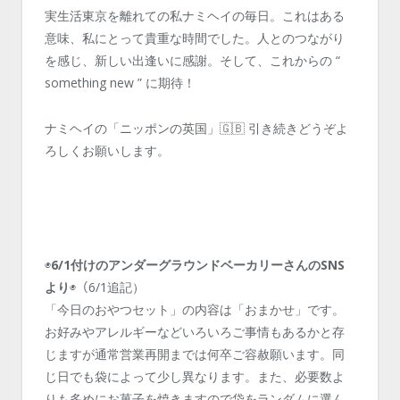
実生活東京を離れての私ナミヘイの毎日。これはある
意味、私にとって貴重な時間でした。人とのつながり
を感じ、新しい出逢いに感謝。そして、これからの “
something new ” に期待！
ナミヘイの「ニッポンの英国」🇬🇧 引き続きどうぞよ
ろしくお願いします。
◉
6/1付けのアンダーグラウンドベーカリーさんのSNS
より
◉（6/1追記）
「今日のおやつセット」の内容は「おまかせ」です。
お好みやアレルギーなどいろいろご事情もあるかと存
じますが通常営業再開までは何卒ご容赦願います。同
じ日でも袋によって少し異なります。また、必要数よ
りも多めにお菓子を焼きますので袋をランダムに選ん