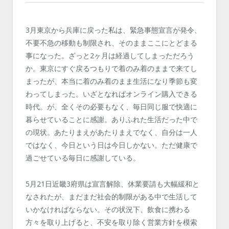
3月東京から兵庫に戻った私は、緊急事態宣言が発令、
不要不急の移動も制限され、そのままここにとどまる
事になった。ざっと2ヶ月は経過してしまっただろう
か。東京にすぐ戻るつもりで着のみ着のままで来てし
まったが、本当に着のみ着のまま生活になり季節も変
わってしまった。いざとなればオンライン購入できる
時代。が、全くその必要もなく、毎日同じ服で快適に
暮らせていることに感謝。ありふれた生活だった中で
の現状。あたりまえがあたりまえでなく、自分は一人
ではなく、今日という日は今日しかない。ただ健康で
過ごせている毎日に感謝している。
5月21日近畿3府県は宣言解除、休業要請も大幅緩和と
なされたが、まだまだ社会的制限がある中で生活して
いかなければならない。その状況下、飲食に携わる
方々を取り上げると、不安を取り除く営業方針を模索