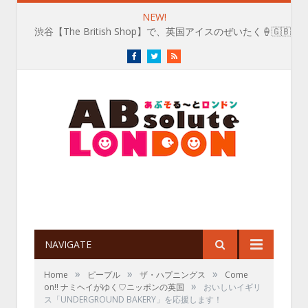
NEW!
渋谷【The British Shop】で、英国アイスのぜいたく🍦🇬🇧
Facebook
Twitter
RSS
NAVIGATE
»
»
»
Home
ピープル
ザ・ハプニングス
Come
»
on!! ナミヘイがゆく♡ニッポンの英国
おいしいイギリ
ス「UNDERGROUND BAKERY」を応援します！