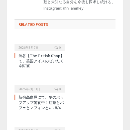
動と未知なる自分を今後も探求し続ける。
Instagram: @n_amihey
RELATED POSTS
2026年8月7日
0
渋谷【The British Shop】
で、英国アイスのぜいたく
🍦🇬🇧
2026年7月31日
0
新宿高島屋にて、夢のポッ
プアップ饗宴中！紅茶とパ
フェとマフィンと⭐︎～8/4