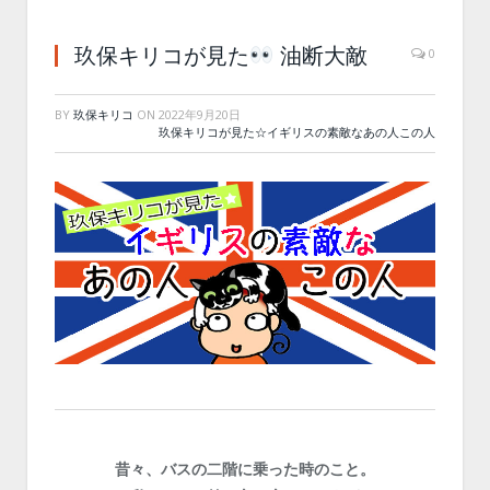
玖保キリコが見た
油断大敵
0
BY
玖保キリコ
ON
2022年9月20日
玖保キリコが見た☆イギリスの素敵なあの人この人
昔々、バスの二階に乗った時のこと。