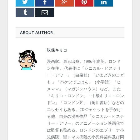
Twitter
Facebook
Google+
Pinterest
LinkedIn
Tumblr
Email
ABOUT AUTHOR
玖保キリコ
漫画家。東京出身。1996年渡英。ロンド
ン在住 。代表作に「シニカル・ヒステリ
ー・アワー」（白泉社）「いまどきのこど
も 」「バケツでごはん」（小学館）「ヒ
メママ」（マガジンハウス）など。 また
「キリコ・ロンドン」「中級キリコ・ロン
ドン」「ロンドン丼」（角川書店）などの
エッセイもある。CDジャケットを手がけ
る他、自身の漫画作品「シニカル・ヒステ
リー・アワー」のアニメーション映画化で
は監督も務める。ロンドンのエブリーナ小
児病院、聖トマス病院の小児科歯科及び同