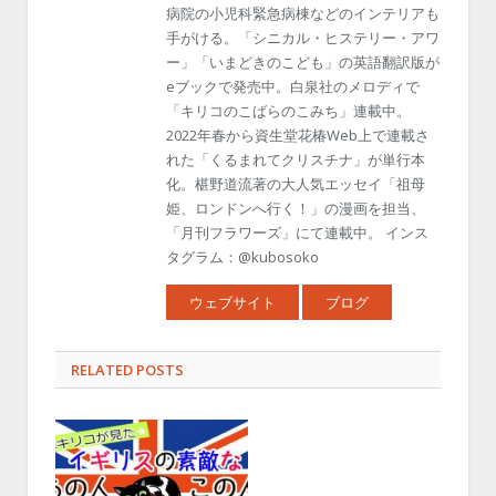
病院の小児科緊急病棟などのインテリアも
手がける。「シニカル・ヒステリー・アワ
ー」「いまどきのこども」の英語翻訳版が
eブックで発売中。白泉社のメロディで
「キリコのこばらのこみち」連載中。
2022年春から資生堂花椿Web上で連載さ
れた「くるまれてクリスチナ」が単行本
化。椹野道流著の大人気エッセイ「祖母
姫、ロンドンへ行く！」の漫画を担当、
「月刊フラワーズ」にて連載中。 インス
タグラム：@kubosoko
ウェブサイト
ブログ
RELATED POSTS