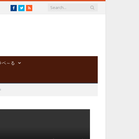
Facebook
Twitter
RSS
ラベ～る
中