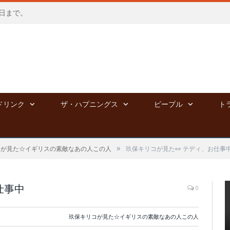
会う日まで。
ドリンク
ザ・ハプニングス
ピープル
ト
»
コが見た☆イギリスの素敵なあの人この人
玖保キリコが見た👀 テディ、お仕事
仕事中
0
玖保キリコが見た☆イギリスの素敵なあの人この人