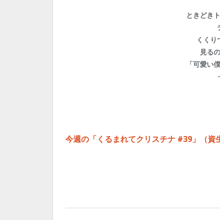
ときどき
くくり
見る
「可愛い
今週の「くるまれてクリスチナ #39」（資