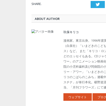
SHARE.
Twi
ABOUT AUTHOR
玖保キリコ
漫画家。東京出身。1996年
（白泉社）「いまどきのこども
ス）など。 また「キリコ・ロ
どのエッセイもある。CDジャ
ワー」のアニメーション映画
院の小児科歯科及び同病院の
リー・アワー」「いまどきの
リコのこばらのこみち」連載中
スチナ」が単行本化。椹野道
当、「月刊フラワーズ」にて連載
ウェブサイト
ブロ