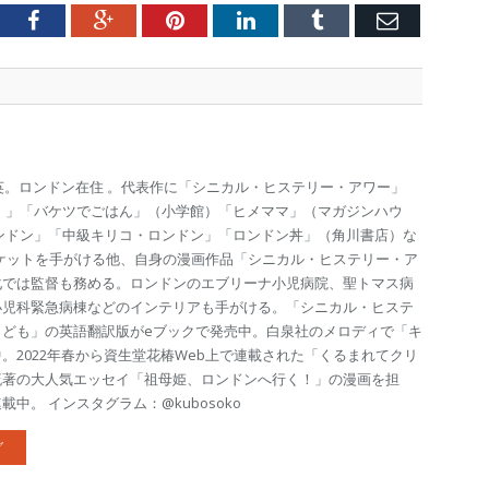
tter
Facebook
Google+
Pinterest
LinkedIn
Tumblr
Email
渡英。ロンドン在住 。代表作に「シニカル・ヒステリー・アワー」
 」「バケツでごはん」（小学館）「ヒメママ」（マガジンハウ
ンドン」「中級キリコ・ロンドン」「ロンドン丼」（角川書店）な
ケットを手がける他、自身の漫画作品「シニカル・ヒステリー・ア
化では監督も務める。ロンドンのエブリーナ小児病院、聖トマス病
小児科緊急病棟などのインテリアも手がける。「シニカル・ヒステ
こども」の英語翻訳版がeブックで発売中。白泉社のメロディで「キ
。2022年春から資生堂花椿Web上で連載された「くるまれてクリ
流著の大人気エッセイ「祖母姫、ロンドンへ行く！」の漫画を担
中。 インスタグラム：@kubosoko
グ