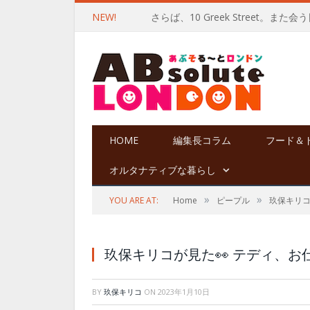
NEW!
さらば、10 Greek Street。また
HOME
編集長コラム
フード＆
オルタナティブな暮らし
»
»
YOU ARE AT:
Home
ピープル
玖保キリ
玖保キリコが見た👀 テディ、お
BY
玖保キリコ
ON
2023年1月10日