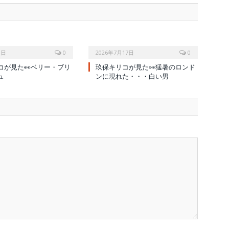
1日
0
2026年7月17日
0
コが見た👀ベリー・ブリ
玖保キリコが見た👀猛暑のロンド
ュ
ンに現れた・・・白い男