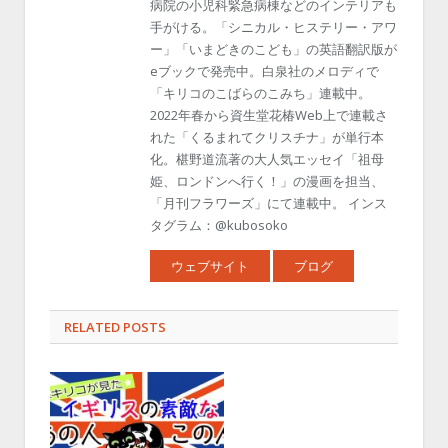
病院の小児科緊急病棟などのインテリアも
手がける。「シニカル・ヒステリー・アワ
ー」「いまどきのこども」の英語翻訳版が
eブックで発売中。白泉社のメロディで
「キリコのこばらのこみち」連載中。
2022年春から資生堂花椿Web上で連載さ
れた「くるまれてクリスチナ」が単行本
化。椹野道流著の大人気エッセイ「祖母
姫、ロンドンへ行く！」の漫画を担当、
「月刊フラワーズ」にて連載中。 インス
タグラム：@kubosoko
ウェブサイト
ブログ
RELATED POSTS