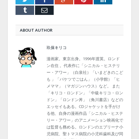
Tumblr
Email
ABOUT AUTHOR
玖保キリコ
漫画家。東京出身。1996年渡英。ロンド
ン在住 。代表作に「シニカル・ヒステリ
ー・アワー」（白泉社）「いまどきのこど
も 」「バケツでごはん」（小学館）「ヒ
メママ」（マガジンハウス）など。 また
「キリコ・ロンドン」「中級キリコ・ロン
ドン」「ロンドン丼」（角川書店）などの
エッセイもある。CDジャケットを手がけ
る他、自身の漫画作品「シニカル・ヒステ
リー・アワー」のアニメーション映画化で
は監督も務める。ロンドンのエブリーナ小
児病院、聖トマス病院の小児科歯科及び同