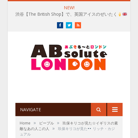
NEW!
渋谷【The British Shop】で、英国アイスのぜいたく
Facebook
Twitter
RSS
NAVIGATE
»
»
Home
ピープル
玖保キリコが見た☆イギリスの素
»
敵なあの人この人
玖保キリコが見た
リッチ・カジ
ュアル