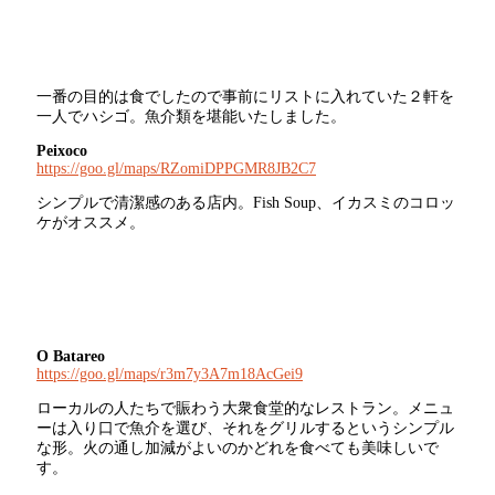
一番の目的は食でしたので事前にリストに入れていた２軒を
一人でハシゴ。魚介類を堪能いたしました。
Peixoco
https://goo.gl/maps/RZomiDPPGMR8JB2C7
シンプルで清潔感のある店内。Fish Soup、イカスミのコロッ
ケがオススメ。
O Batareo
https://goo.gl/maps/r3m7y3A7m18AcGei9
ローカルの人たちで賑わう大衆食堂的なレストラン。メニュ
ーは入り口で魚介を選び、それをグリルするというシンプル
な形。火の通し加減がよいのかどれを食べても美味しいで
す。