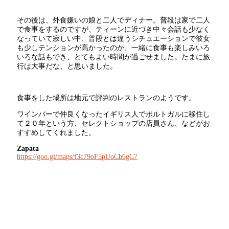
その後は、外食嫌いの娘と二人でディナー。普段は家で二人
で食事をするのですが、ティーンに近づき中々会話も少なく
なっていて寂しい中、普段とは違うシチュエーションで彼女
も少しテンションが高かったのか、一緒に食事も楽しみいろ
いろな話もでき、とてもよい時間が過ごせました。たまに旅
行は大事だな、と思いました。
食事をした場所は地元で評判のレストランのようです。
ワインバーで仲良くなったイギリス人でポルトガルに移住し
て２０年という方、セレクトショップの店員さん、などがお
すすめしてくれました。
Zapata
https://goo.gl/maps/f3c79oF5pUoCb6gC7