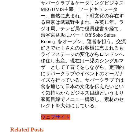
サパークラブ＆ケータリングビジネス
MEGUMIS主宰、フードキュレータ
ー。自然に恵まれ、下町文化の存在す
る東京は武蔵野生まれ、在英11年。ラ
ジオ局、テレビ局で役員秘書を経て、
渋谷宮益坂にバー「Off Soho Suites
Room」をオープン、運営を担う。交流
好きでたくさんのお客様に恵まれるも
ライフステージの変化からロンドンへ
移住し出産。現在は一児のシングルマ
ザーとして子育てをしながら、定期的
にサパークラブやイベントのオーガナ
イズを行っている。サパークラブでは
食を通じて日本の文化を伝えたいとい
う気持ちからビジネス目線というより
家庭目線でメニュー構築し、素材のセ
レクトを大切にしている。
ウェブサイト
Related Posts