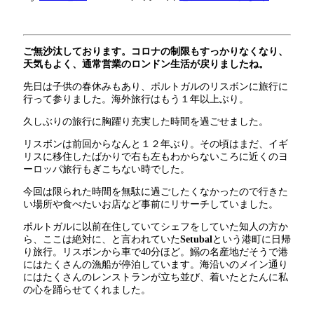
ご無沙汰しております。コロナの制限もすっかりなくなり、
天気もよく、通常営業のロンドン生活が戻りましたね。
先日は子供の春休みもあり、ポルトガルのリスボンに旅行に
行って参りました。海外旅行はもう１年以上ぶり。
久しぶりの旅行に胸躍り充実した時間を過ごせました。
リスボンは前回からなんと１２年ぶり。その頃はまだ、イギ
リスに移住したばかりで右も左もわからないころに近くのヨ
ーロッパ旅行もぎこちない時でした。
今回は限られた時間を無駄に過ごしたくなかったので行きた
い場所や食べたいお店など事前にリサーチしていました。
ポルトガルに以前在住していてシェフをしていた知人の方か
ら、ここは絶対に、と言われていた
Setubal
という港町に日帰
り旅行。リスボンから車で40分ほど。鰯の名産地だそうで港
にはたくさんの漁船が停泊しています。海沿いのメイン通り
にはたくさんのレンストランが立ち並び、着いたとたんに私
の心を踊らせてくれました。