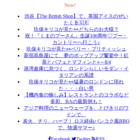
New!
渋谷【The British Shop】で、英国アイスのぜい
たく🍦🇬🇧
玖保キリコが見た👀どちらのお犬様？
祝！『くまのプーさん』生誕100周年♡プー・
カントリーへ行こう♪
玖保キリコが見た👀ベリー・ブリティッシュ
新宿高島屋にて、夢のポップアップ饗宴中！紅
茶とパフェとマフィンと⭐︎～8/4
港湾倉庫に息づく、ロンドンらしいモダン・イ
タリアンの系譜
玖保キリコが見た👀猛暑のロンドンに現れ
た・・・白い男
【機内食の愉しみ】レストランとのコラボなど
多彩、BAの最新例も！
アジア料理のニューウェーブを、とびきりのワ
インで。
炭火、チリ、ハーブ！ ロス経由バンコク風BBQ
で、快適サマー♪
Facebook
Twitter
RSS