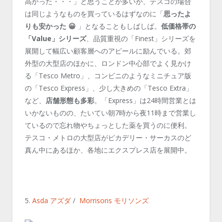
高かった・・・」と思うことが多いが、テスコの場合
は同じようなものを買っているはずなのに「
思ったよ
りも安かった 😀
」となることもしばしば。
低価格帯の
「Value」シリーズ
、品質重視の「Finest」シリーズを
展開して幅広い顧客層へのアピールに励んでいる。郊
外型の大型店のほかに、ロンドン中心部でよく見かけ
る「Tesco Metro」、コンビニのようなミニチュア版
の「Tesco Express」、少し大きめの「Tesco Extra」
など、
店舗形態も多彩
。「Express」は24時間営業とは
いかないものの、たいてい朝7時から夜11時まで営業し
ているので忘れ物やちょっとした薬を買うのに便利。
テスコ・メトロの大型店がピカデリー・サーカスのど
真ん中にあるほか、各地にエクスプレス店を展開中。
5.
Asda アズダ
/
Morrisons モリソンズ