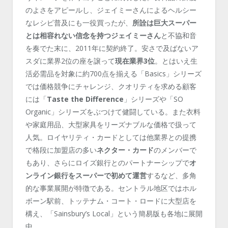
のよさをアピールし、ジェイミーさんによるヘルシー
なレシピ普及にも一役買ったが、
所詮は巨大スーパー
とは相容れない信念を持つジェイミーさん
と不協和音
を奏でた末に、2011年に契約終了。安さで及ばないア
スダに業界2位の座を譲って
現在業界3位
。とはいえ生
活必需品を対象に約700点を揃える「Basics」シリーズ
では価格競争にチャレンジ、クオリティを求める顧客
には「
Taste the Difference
」シリーズや「SO
Organic」シリーズをぶつけて健闘している。また衣料
や家庭用品、大型家具をリーズナブルな価格で扱って
人気。ロイヤリティ・カードとしては他業界との提携
で格段に加盟店の多い
ネクター・カード
のメンバーで
もあり、さらにロイズ銀行とのパートナーシップで
オ
ンライン銀行をスーパーで初めて運営
するなど、多角
的な事業展開が特徴である。セントラル地区ではホル
ボーン駅前、トッテナム・コート・ロードに大型店を
構え、「Sainsbury’s Local」という簡易版も各地に展開
中。