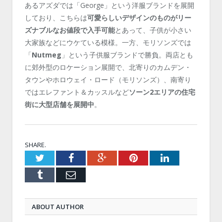
あるアズダでは「George」という洋服ブランドを展開
しており、こちらは
可愛らしいデザインのものがリー
ズナブルなお値段で入手可能
とあって、子供が小さい
大家族などにウケている模様。一方、モリソンズでは
「
Nutmeg
」という子供服ブランドで勝負。両店とも
に郊外型のロケーション展開で、北寄りのカムデン・
タウンやホロウェイ・ロード（モリソンズ）、南寄り
ではエレファント＆カッスルなど
ソーン2エリアの住宅
街に大型店舗を展開中
。
SHARE.
Twitter
Facebook
Google+
Pinterest
LinkedIn
Tumblr
Email
ABOUT AUTHOR