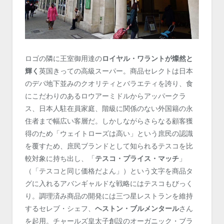
ロゴの隣に王室御用達の
ロイヤル・ワラントが燦然と
輝く
英国きっての高級スーパー。商品セレクトは日本
のデパ地下並みのクオリティとバラエティを誇り、食
にこだわりのあるロウアーミドルからアッパークラ
ス、日本人駐在員家庭、階級に関係のない外国籍の永
住者まで幅広い客層だ。しかしながらさらなる顧客獲
得のため「ウェイトローズは高い」という庶民の認識
を覆すため、庶民ブランドとして知られるテスコを比
較対象に持ち出し、「
テスコ・プライス・マッチ
」
（「テスコと同じ価格だよん」）という文字を商品タ
グに入れるアバンギャルドな戦略にはテスコもびっく
り。調理済み商品の開発には三つ星レストランを維持
するセレブ・シェフ、
ヘストン・ブルメンタール
さん
を起用。チャールズ皇太子創設のオーガニック・ブラ