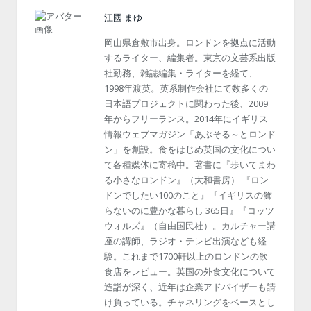
江國 まゆ
岡山県倉敷市出身。ロンドンを拠点に活動
するライター、編集者。東京の文芸系出版
社勤務、雑誌編集・ライターを経て、
1998年渡英。英系制作会社にて数多くの
日本語プロジェクトに関わった後、2009
年からフリーランス。2014年にイギリス
情報ウェブマガジン「あぶそる～とロンド
ン」を創設。食をはじめ英国の文化につい
て各種媒体に寄稿中。著書に『歩いてまわ
る小さなロンドン』（大和書房） 『ロン
ドンでしたい100のこと』『イギリスの飾
らないのに豊かな暮らし 365日』『コッツ
ウォルズ』（自由国民社）。カルチャー講
座の講師、ラジオ・テレビ出演なども経
験。これまで1700軒以上のロンドンの飲
食店をレビュー。英国の外食文化について
造詣が深く、近年は企業アドバイザーも請
け負っている。チャネリングをベースとし