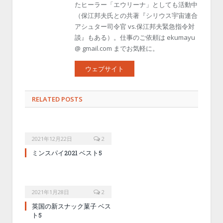
たヒーラー「エウリーナ」としても活動中
（保江邦夫氏との共著『シリウス宇宙連合
アシュター司令官 vs.保江邦夫緊急指令対
談』もある）。仕事のご依頼は ekumayu
@ gmail.com までお気軽に。
ウェブサイト
RELATED POSTS
2021年12月22日
2
ミンスパイ2021 ベスト5
2021年1月28日
2
英国の新スナック菓子 ベス
ト5