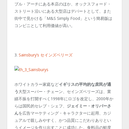
ブル・アーチにある本店のほか、オックスフォード・
ストリート沿いにある大型店はデパートとして、また
街中で見かける「M&S Simply Food」という簡易版は
コンビニとして利用価値が高い。
3.
Sainsbury’s セインズベリーズ
ホワイトカラー家庭など
イギリスの平均的な庶民が通
う
大型スーパー・チェーン、セインズベリーズは、業
績不振を打開すべく1998年にロゴを改定し、2000年か
らは国民的セレブ・シェフ、
ジェイミー・オリバーさ
ん
を広告マーケティング・キャラクターに起用、カジ
ュアルで親しみやすく、かつ品質にこだわりありとい
うイメージを作り出すことに成功した。食料品の鮮度