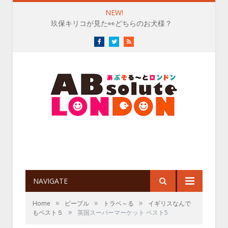
NEW!
玖保キリコが見た👀どちらのお犬様？
Facebook
Twitter
RSS
NAVIGATE
»
»
»
Home
ピープル
トラベ～る
イギリスなんで
»
もベスト５
英国スーパーマーケット ベスト5