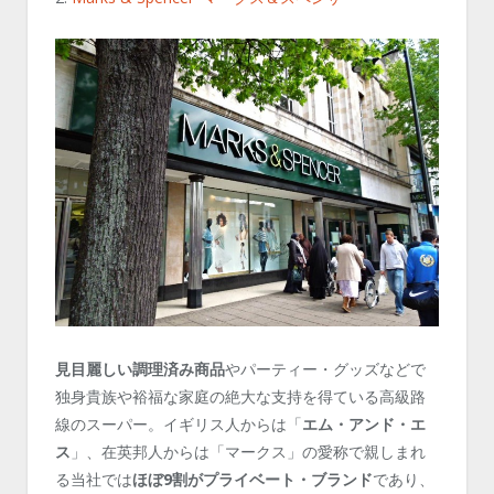
見目麗しい調理済み商品
やパーティー・グッズなどで
独身貴族や裕福な家庭の絶大な支持を得ている高級路
線のスーパー。イギリス人からは「
エム・アンド・エ
ス
」、在英邦人からは「マークス」の愛称で親しまれ
る当社では
ほぼ9割がプライベート・ブランド
であり、