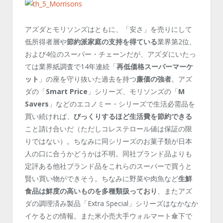
アズダとモリソンズはともに、「安さ」を売りにして
低所得者層や
節約派家庭の支持を得ている
業界第2位、
および4位のスーパー・チェーンだが、アズダにいたっ
ては業界紙調査で14年連続「
再低価格スーパーマーケ
ット
」の座を守り抜いた過去を持つ
廉価の強者
。アズ
ダの「
Smart Price
」シリーズ、モリソンズの「
M
Savers
」などのエコノミー・シリーズで生活必需品を
買い続ければ、
びっくりするほど生活費を節約できる
こと請け合いだ（ただしコレステロール値は保証の限
りではない）。ちなみに同シリーズのお菓子類が日本
人の口に合うかどうかは不明。同社ブランド品よりも
定評ある他社ブランド品をこれらのスーパーで買うと
賢い買い物ができそう。ちなみに野菜や肉魚など
生鮮
食品は鮮度の高いものを多種類扱っており
、またアズ
ダの調理済み製品「Extra Special」シリーズはなかなか
イケるとの情報。また米小売大手ウォルマート傘下で