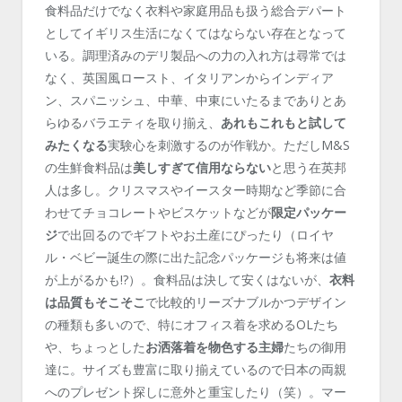
食料品だけでなく衣料や家庭用品も扱う総合デパート
としてイギリス生活になくてはならない存在となって
いる。調理済みのデリ製品への力の入れ方は尋常では
なく、英国風ロースト、イタリアンからインディア
ン、スパニッシュ、中華、中東にいたるまでありとあ
らゆるバラエティを取り揃え、
あれもこれもと試して
みたくなる
実験心を刺激するのが作戦か。ただしM&S
の生鮮食料品は
美しすぎて信用ならない
と思う在英邦
人は多し。クリスマスやイースター時期など季節に合
わせてチョコレートやビスケットなどが
限定パッケー
ジ
で出回るのでギフトやお土産にぴったり（ロイヤ
ル・ベビー誕生の際に出た記念パッケージも将来は値
が上がるかも!?）。食料品は決して安くはないが、
衣料
は品質もそこそこ
で比較的リーズナブルかつデザイン
の種類も多いので、特にオフィス着を求めるOLたち
や、ちょっとした
お洒落着を物色する主婦
たちの御用
達に。サイズも豊富に取り揃えているので日本の両親
へのプレゼント探しに意外と重宝したり（笑）。マー