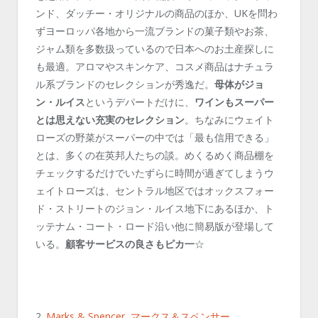
ンド、ダッチー・オリジナルの商品のほか、UKを問わ
ずヨーロッパ各地から一流ブランドの菓子類やお茶、
ジャム類を多数扱っているので日本へのお土産探しに
も最適。アロマやスキンケア、コスメ商品はナチュラ
ル系ブランドのセレクションが秀逸だ。
母体がジョ
ン・ルイス
というデパートだけに、
ワインもスーパー
とは思えない充実のセレクション
。ちなみにウェイト
ローズの野菜がスーパーの中では「最も信用できる」
とは、多くの在英邦人たちの談。めくるめく商品棚を
チェックするだけでいたずらに時間が過ぎてしまうウ
ェイトローズは、セントラル地区ではオックスフォー
ド・ストリートのジョン・ルイス地下にあるほか、ト
ッテナム・コート・ロード沿い他に簡易版が登場して
いる。
顧客サービスの良さもピカ一
☆
2.
Marks & Spencer マークス＆スペンサー