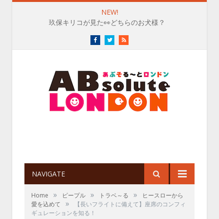
NEW!
玖保キリコが見た👀どちらのお犬様？
Facebook
Twitter
RSS
NAVIGATE
»
»
»
Home
ピープル
トラベ～る
ヒースローから
»
愛を込めて
【長いフライトに備えて】座席のコンフィ
ギュレーションを知る！