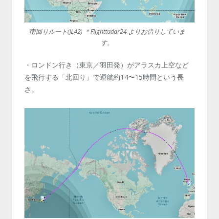
南回りルート(JL42) ＊Flighttadar24 よりお借りしていま
す。
・ロンドン行き（東京／羽田発）がアラスカ上空など
を飛行する「北回り」で運航約14〜15時間という長
さ。