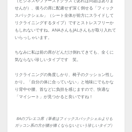
（ビジネスやファーストクラスであれば問題はありま
せんが）、後ろの席に配慮せず深く倒せる「フィック
スバックシェル」（シート全体が前方にスライドして
リクライニングするタイプ）ですとストレスフリーか
もしれないですね。ANAさんもJALさんもが取り入れて
いらっしゃいます。
ちなみに私は前の席がどんだけ倒れてきても、全くに
気ならない珍しいタイプです 笑。
リクライニングの角度しかり、椅子のクッション性し
かり。「自分の体に合っていない」と地味にでもかな
り背中や腰、首などに負担を感じますので、快適な
「マイシート」が見つかると良いですね！
BAのプレエコ席（筆者はフィックスバックシェルよりも
ガッコン系の方が腰が痛くならないという珍しいタイプ）