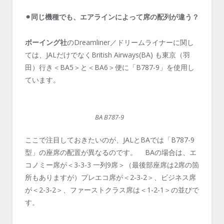
⚫︎同じ機種でも、エアラインによって席の配列が違う？
ボーイング社
のDreamliner／ドリームライナーに関し
ては、JALだけでなくBritish Airways(BA) も東京（羽
田）行き＜BA5＞と＜BA6＞便に「B787-9」を使用し
ています。
BA B787-9
ここで注目しておきたいのが、JALとBAでは「B787-9
型」の座席の配置が異なるのです。 BAの場合は、エ
コノミー席が＜3-3-3 一列9席＞（最後部座席は2席の箇
所もありますが）プレエコ席が＜2-3-2＞、ビジネス席
が＜2-3-2＞、ファーストクラス席は＜1-2-1＞の並びで
す。