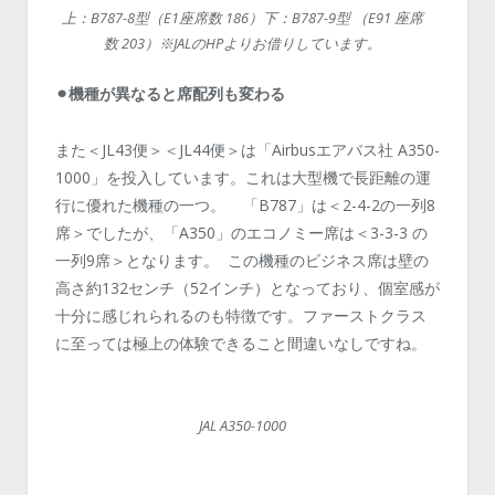
上：B787-8型（E1座席数 186）下：B787-9型 （E91 座席
数 203）※JALのHPよりお借りしています。
⚫︎機種が異なると席配列も変わる
また＜JL43便＞＜JL44便＞は「Airbusエアバス社 A350-
1000」を投入しています。これは大型機で長距離の運
行に優れた機種の一つ。 「B787」は＜2-4-2の一列8
席＞でしたが、「A350」のエコノミー席は＜3-3-3 の
一列9席＞となります。 この機種のビジネス席は壁の
高さ約132センチ（52インチ）となっており、個室感が
十分に感じれられるのも特徴です。ファーストクラス
に至っては極上の体験できること間違いなしですね。
JAL A350-1000