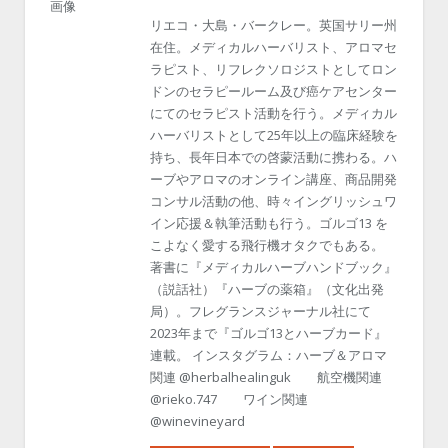
リエコ・大島・バークレー。英国サリー州
在住。メディカルハーバリスト、アロマセ
ラピスト、リフレクソロジストとしてロン
ドンのセラピールーム及び癌ケアセンター
にてのセラピスト活動を行う。メディカル
ハーバリストとして25年以上の臨床経験を
持ち、長年日本での啓蒙活動に携わる。ハ
ーブやアロマのオンライン講座、商品開発
コンサル活動の他、時々イングリッシュワ
イン応援＆執筆活動も行う。ゴルゴ13 を
こよなく愛する飛行機オタクでもある。
著書に『メディカルハーブハンドブック』
（説話社）『ハーブの薬箱』（文化出発
局）。フレグランスジャーナル社にて
2023年まで『ゴルゴ13とハーブカード』
連載。 インスタグラム：ハーブ＆アロマ
関連 @herbalhealinguk 航空機関連
@rieko.747 ワイン関連
@winevineyard