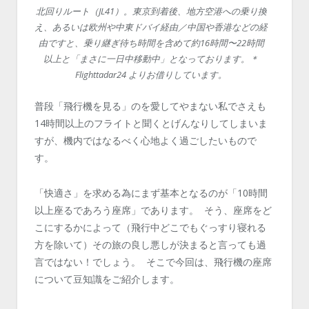
北回りルート（JL41）。東京到着後、地方空港への乗り換
え、あるいは欧州や中東ドバイ経由／中国や香港などの経
由ですと、乗り継ぎ待ち時間を含めて約16時間〜22時間
以上と「まさに一日中移動中」となっております。＊
Flighttadar24 よりお借りしています。
普段「飛行機を見る」のを愛してやまない私でさえも
14時間以上のフライトと聞くとげんなりしてしまいま
すが、機内ではなるべく心地よく過ごしたいもので
す。
「快適さ」を求める為にまず基本となるのが「10時間
以上座るであろう座席」であります。 そう、座席をど
こにするかによって（飛行中どこでもぐっすり寝れる
方を除いて）その旅の良し悪しが決まると言っても過
言ではない！でしょう。 そこで今回は、飛行機の座席
について豆知識をご紹介します。